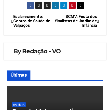
Esclarecimento:
SCMV: Festa dos
Navegação
Centro de Saúde de
finalistas de Jardim de
Valpaços
Infância
de
artigos
By
Redação - VO
Últimas
NOTÍCIA