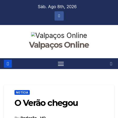
Skip
Sáb. Ago 8th, 2026
to
content
Valpaços Online
NOTÍCIA
O Verão chegou
By
Redação - VO