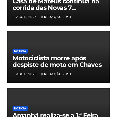
Casa de Mateus continua na
corrida das Novas 7
Maravilhas de Portugal
AGO 8, 2026
REDAÇÃO - VO
NOTÍCIA
Motociclista morre após
despiste de moto em Chaves
AGO 8, 2026
REDAÇÃO - VO
NOTÍCIA
Amanhã realiza-se a 1.ª Feira