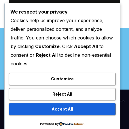
We respect your privacy
Cookies help us improve your experience,
deliver personalized content, and analyze
traffic. You can choose which cookies to allow
by clicking
Customize
. Click
Accept All
to
consent or
Reject All
to decline non-essential
Valpaços Online
cookies.
Customize
Reject All
Proudly powered by WordPress
|
Theme:
Newsup
by
Themeansar
.
Accept All
Home
Anunciar / Assinaturas
Estatuto Editorial
Ficha Técnica
Powered by
Política de privacidade
Utilidades