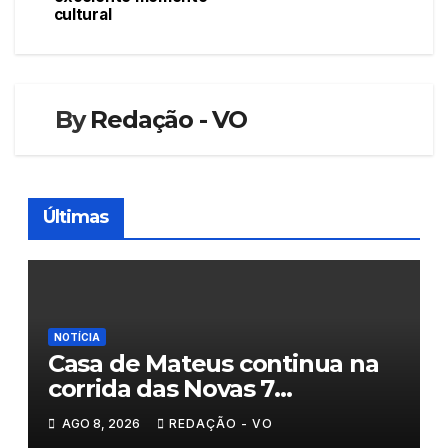
de
cultural
artigos
By
Redação - VO
Últimas
NOTÍCIA
Casa de Mateus continua na
corrida das Novas 7
Maravilhas de Portugal
AGO 8, 2026
REDAÇÃO - VO