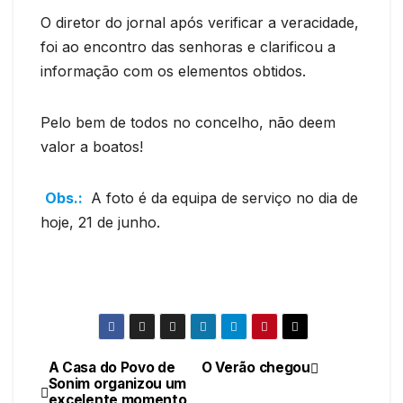
O diretor do jornal após verificar a veracidade,
foi ao encontro das senhoras e clarificou a
informação com os elementos obtidos.
Pelo bem de todos no concelho, não deem
valor a boatos!
Obs.:
A foto é da equipa de serviço no dia de
hoje, 21 de junho.
A Casa do Povo de
O Verão chegou
Navegação
Sonim organizou um
excelente momento