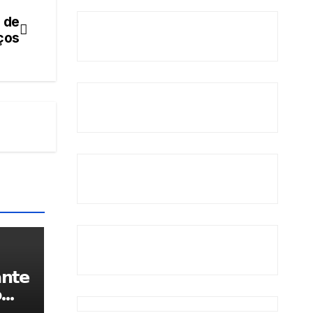
 de
ços
𝗻𝘁𝗲
