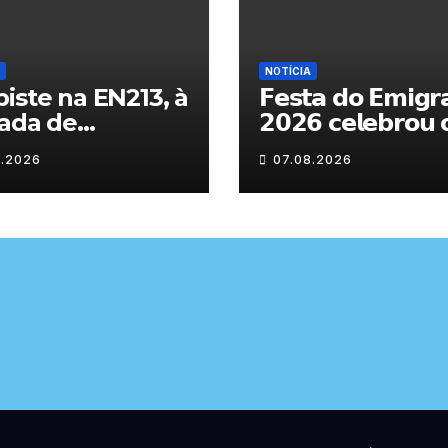
NOTÍCIA
iste na EN213, à
𝗙𝗲𝘀𝘁𝗮 𝗱𝗼 𝗘𝗺𝗶𝗴𝗿
ada de
𝟮𝟬𝟮𝟲 𝗰𝗲𝗹𝗲𝗯𝗿𝗼𝘂 
randelo
𝗿𝗲𝗲𝗻𝗰𝗼𝗻𝘁𝗿𝗼 𝗲 𝗼𝘀
8.2026
07.08.2026
𝗹𝗮𝗰̧𝗼𝘀 𝗾𝘂𝗲 𝘂𝗻𝗲
𝗠𝘂𝗿𝗰̧𝗮