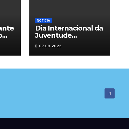
NOTÍCIA
𝗻𝘁𝗲
Dia Internacional da

Juventude
celebrado em
07.08.2026

Chaves com
atividades gratuitas