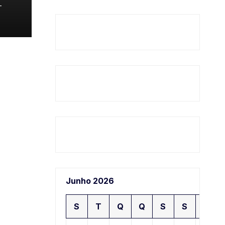
-
Junho 2026
S
T
Q
Q
S
S
D