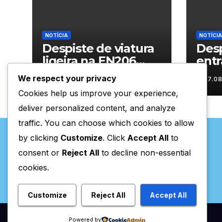
NOTÍCIA
NOTÍCIA
Despiste de viatura
Desp
ligeira na EN206
entr
junto ao
Vila
We respect your privacy
07.08.2026
07.0
cruzamento Fornos
Cookies help us improve your experience,
do Pinhal
deliver personalized content, and analyze
traffic. You can choose which cookies to allow
by clicking
Customize
. Click
Accept All
to
consent or
Reject All
to decline non-essential
cookies.
Valpaços Online
Customize
Reject All
Accept All
Powered by