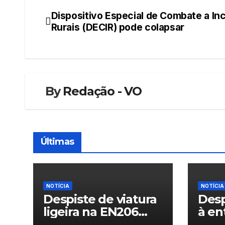
Dispositivo Especial de Combate a In
Navegação
Rurais (DECIR) pode colapsar
de
artigos
By
Redação - VO
Últimas
NOTÍCIA
NOTÍCIA
Despiste de viatura
Desp
ligeira na EN206
à en
junto ao
Vila