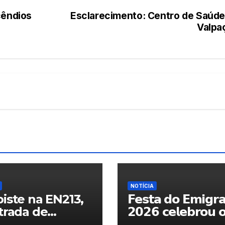
cêndios
Esclarecimento: Centro de Saúde
Valpa
NOTÍCIA
iste na EN213,
𝗙𝗲𝘀𝘁𝗮 𝗱𝗼 𝗘𝗺𝗶𝗴𝗿
trada de
𝟮𝟬𝟮𝟲 𝗰𝗲𝗹𝗲𝗯𝗿𝗼𝘂 
randelo
𝗿𝗲𝗲𝗻𝗰𝗼𝗻𝘁𝗿𝗼 𝗲 𝗼𝘀