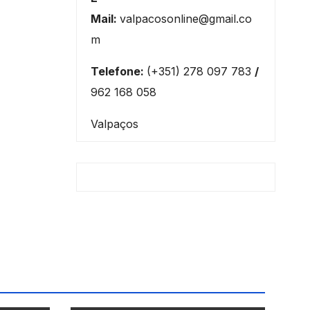
Mail:
valpacosonline@gmail.co
m
Telefone:
(+351) 278 097 783
/
962 168 058
Valpaços