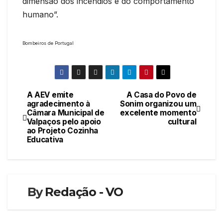
dimensão dos incêndios e do comportamento
humano”.
Bombeiros de Portugal
A AEV emite
A Casa do Povo de
Navegação
agradecimento à
Sonim organizou um
Câmara Municipal de
excelente momento
de
Valpaços pelo apoio
cultural
ao Projeto Cozinha
artigos
Educativa
By
Redação - VO