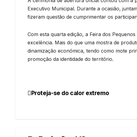
A cerimónia de abertura oficial contou com a
Executivo Municipal. Durante a ocasião, juntam
fizeram questão de cumprimentar os participant
Com esta quarta edição, a Feira dos Pequenos
excelência. Mais do que uma mostra de produ
dinamização económica, tendo como mote prin
promoção da identidade do território.
Proteja-se do calor extremo
Navegação
de
artigos