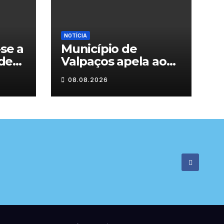
NOTÍCIA
se a
Município de
 de
Valpaços apela ao
consumo
08.08.2026
responsável de
água