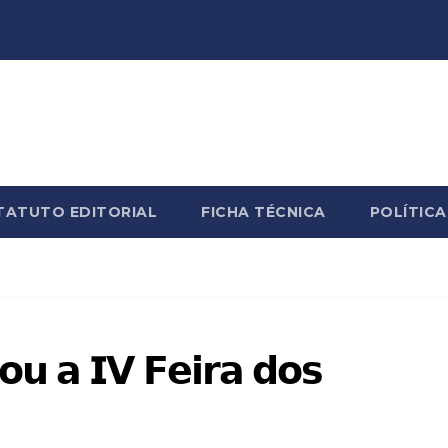
TATUTO EDITORIAL
FICHA TÉCNICA
POLÍTICA
𝗼𝘂 𝗮 𝗜𝗩 𝗙𝗲𝗶𝗿𝗮 𝗱𝗼𝘀