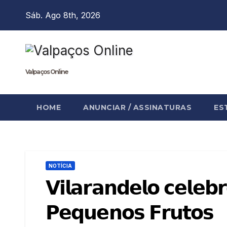
Skip
Sáb. Ago 8th, 2026
to
content
Valpaços Online
HOME
ANUNCIAR / ASSINATURAS
ES
NOTÍCIA
𝗩𝗶𝗹𝗮𝗿𝗮𝗻𝗱𝗲𝗹𝗼 𝗰𝗲𝗹𝗲𝗯
𝗣𝗲𝗾𝘂𝗲𝗻𝗼𝘀 𝗙𝗿𝘂𝘁𝗼𝘀