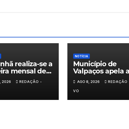
NOTÍCIA
hã realiza-se a
Município de
Feira mensal de
Valpaços apela 
im
consumo
, 2026
REDAÇÃO -
AGO 8, 2026
REDAÇÃO 
responsável de
água
VO