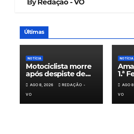
By
Redação - VO
Últimas
NOTÍCIA
NOTÍCIA
Motociclista morre
Aman
após despiste de
1.ª 
moto em Chaves
Son
AGO 8, 2026
REDAÇÃO -
AGO 8
VO
VO