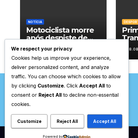
NOTÍCIA
DESPOR
Motociclista morre
Prim
após despiste de
Tra
moto em Chaves
em 
We respect your privacy
08.08.2026
08.0
Cookies help us improve your experience,
deliver personalized content, and analyze
traffic. You can choose which cookies to allow
by clicking
Customize
. Click
Accept All
to
consent or
Reject All
to decline non-essential
cookies.
Valpaços Online
Customize
Reject All
Accept All
Powered by