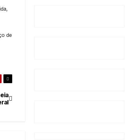
ida,
ço de
eia
ral