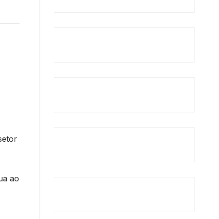
setor
nua ao