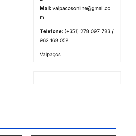
Mail:
valpacosonline@gmail.co
m
Telefone:
(+351) 278 097 783
/
962 168 058
Valpaços