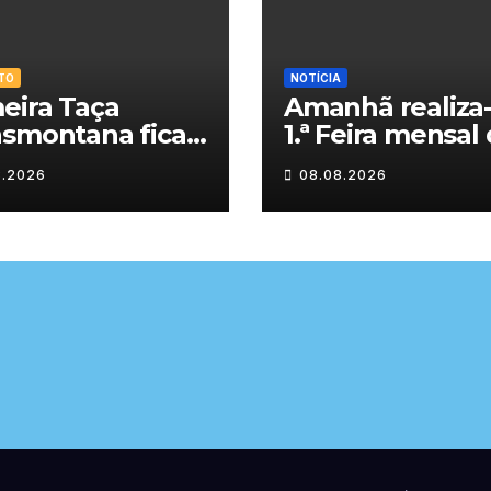
TO
NOTÍCIA
eira Taça
Amanhã realiza-
nsmontana fica
1.ª Feira mensal
Montalegre
Sonim
8.2026
08.08.2026