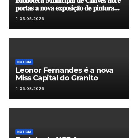
𝐁𝐢𝐛𝐥𝐢𝐨𝐭𝐞𝐜𝐚 𝐌𝐮𝐧𝐢𝐜𝐢𝐩𝐚𝐥 𝐝𝐞 𝐂𝐡𝐚𝐯𝐞𝐬 𝐚𝐛𝐫𝐞
𝐩𝐨𝐫𝐭𝐚𝐬 𝐚 𝐧𝐨𝐯𝐚 𝐞𝐱𝐩𝐨𝐬𝐢𝐜̧𝐚̃𝐨 𝐝𝐞 𝐩𝐢𝐧𝐭𝐮𝐫𝐚
𝐝𝐮𝐫𝐚𝐧𝐭𝐞 𝐨 𝐦𝐞̂𝐬 𝐝𝐞 𝐚𝐠𝐨𝐬𝐭𝐨
05.08.2026
NOTÍCIA
Leonor Fernandes é a nova
Miss Capital do Granito
05.08.2026
NOTÍCIA