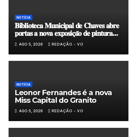
NOTÍCIA
𝐁𝐢𝐛𝐥𝐢𝐨𝐭𝐞𝐜𝐚 𝐌𝐮𝐧𝐢𝐜𝐢𝐩𝐚𝐥 𝐝𝐞 𝐂𝐡𝐚𝐯𝐞𝐬 𝐚𝐛𝐫𝐞
𝐩𝐨𝐫𝐭𝐚𝐬 𝐚 𝐧𝐨𝐯𝐚 𝐞𝐱𝐩𝐨𝐬𝐢𝐜̧𝐚̃𝐨 𝐝𝐞 𝐩𝐢𝐧𝐭𝐮𝐫𝐚
𝐝𝐮𝐫𝐚𝐧𝐭𝐞 𝐨 𝐦𝐞̂𝐬 𝐝𝐞 𝐚𝐠𝐨𝐬𝐭𝐨
AGO 5, 2026
REDAÇÃO - VO
NOTÍCIA
Leonor Fernandes é a nova
Miss Capital do Granito
AGO 5, 2026
REDAÇÃO - VO