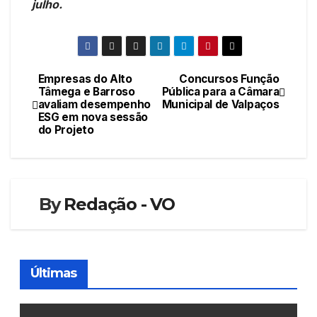
julho.
Empresas do Alto
Concursos Função
Navegação
Tâmega e Barroso
Pública para a Câmara
avaliam desempenho
Municipal de Valpaços
de
ESG em nova sessão
do Projeto
artigos
By
Redação - VO
Últimas