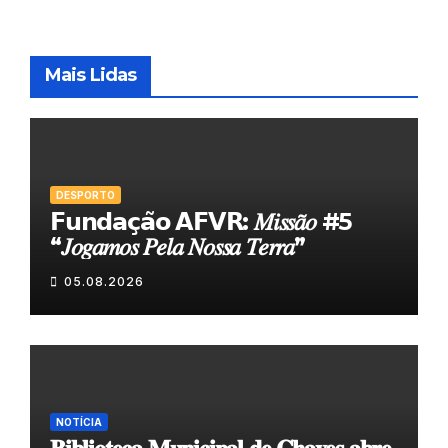
Mais Lidas
DESPORTO
𝗙𝘂𝗻𝗱𝗮𝗰̧𝗮̃𝗼 𝗔𝗙𝗩𝗥: 𝑀𝑖𝑠𝑠𝑎̃𝑜 #5
“𝐽𝑜𝑔𝑎𝑚𝑜𝑠 𝑃𝑒𝑙𝑎 𝑁𝑜𝑠𝑠𝑎 𝑇𝑒𝑟𝑟𝑎”
05.08.2026
NOTÍCIA