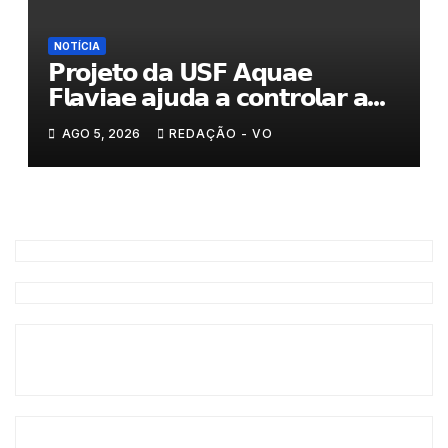
NOTÍCIA
𝗣𝗿𝗼𝗷𝗲𝘁𝗼 𝗱𝗮 𝗨𝗦𝗙 𝗔𝗾𝘂𝗮𝗲
𝗙𝗹𝗮𝘃𝗶𝗮𝗲 𝗮𝗷𝘂𝗱𝗮 𝗮 𝗰𝗼𝗻𝘁𝗿𝗼𝗹𝗮𝗿 𝗮
𝗮𝗻𝘀𝗶𝗲𝗱𝗮𝗱𝗲
AGO 5, 2026
REDAÇÃO - VO