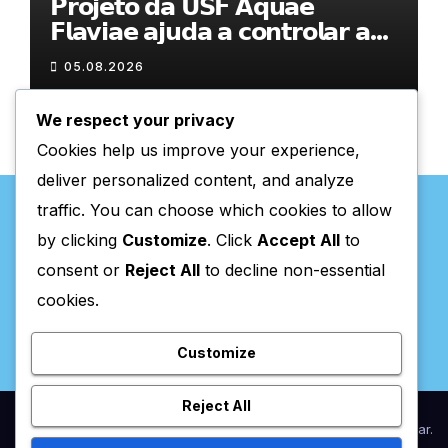
𝗣𝗿𝗼𝗷𝗲𝘁𝗼 𝗱𝗮 𝗨𝗦𝗙 𝗔𝗾𝘂𝗮𝗲
𝗙𝗹𝗮𝘃𝗶𝗮𝗲 𝗮𝗷𝘂𝗱𝗮 𝗮 𝗰𝗼𝗻𝘁𝗿𝗼𝗹𝗮𝗿 𝗮
𝗮𝗻𝘀𝗶𝗲𝗱𝗮𝗱𝗲
05.08.2026
We respect your privacy
Cookies help us improve your experience,
deliver personalized content, and analyze
traffic. You can choose which cookies to allow
by clicking
Customize
. Click
Accept All
to
consent or
Reject All
to decline non-essential
Valpaços Online
cookies.
Customize
Reject All
Proudly powered by WordPress
|
Theme:
Newsup
by
Themeansar
.