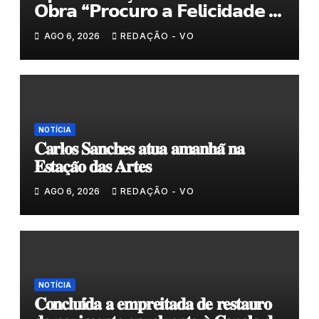
𝗢𝗯𝗿𝗮 “𝗣𝗿𝗼𝗰𝘂𝗿𝗼 𝗮 𝗙𝗲𝗹𝗶𝗰𝗶𝗱𝗮𝗱𝗲 𝗲
𝗲𝗹𝗮 𝗺𝗼𝗿𝗮 𝗰𝗼𝗺𝗶𝗴𝗼”
AGO 6, 2026
REDAÇÃO - VO
NOTÍCIA
𝐂𝐚𝐫𝐥𝐨𝐬 𝐒𝐚𝐧𝐜𝐡𝐞𝐬 𝐚𝐭𝐮𝐚 𝐚𝐦𝐚𝐧𝐡𝐚̃ 𝐧𝐚
𝐄𝐬𝐭𝐚𝐜̧𝐚̃𝐨 𝐝𝐚𝐬 𝐀𝐫𝐭𝐞𝐬
AGO 6, 2026
REDAÇÃO - VO
NOTÍCIA
𝐂𝐨𝐧𝐜𝐥𝐮𝐢́𝐝𝐚 𝐚 𝐞𝐦𝐩𝐫𝐞𝐢𝐭𝐚𝐝𝐚 𝐝𝐞 𝐫𝐞𝐬𝐭𝐚𝐮𝐫𝐨