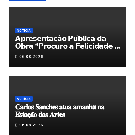
NOTÍCIA
𝗔𝗽𝗿𝗲𝘀𝗲𝗻𝘁𝗮𝗰̧𝗮̃𝗼 𝗣𝘂́𝗯𝗹𝗶𝗰𝗮 𝗱𝗮
𝗢𝗯𝗿𝗮 “𝗣𝗿𝗼𝗰𝘂𝗿𝗼 𝗮 𝗙𝗲𝗹𝗶𝗰𝗶𝗱𝗮𝗱𝗲 𝗲
𝗲𝗹𝗮 𝗺𝗼𝗿𝗮 𝗰𝗼𝗺𝗶𝗴𝗼”
06.08.2026
NOTÍCIA
𝐂𝐚𝐫𝐥𝐨𝐬 𝐒𝐚𝐧𝐜𝐡𝐞𝐬 𝐚𝐭𝐮𝐚 𝐚𝐦𝐚𝐧𝐡𝐚̃ 𝐧𝐚
𝐄𝐬𝐭𝐚𝐜̧𝐚̃𝐨 𝐝𝐚𝐬 𝐀𝐫𝐭𝐞𝐬
06.08.2026