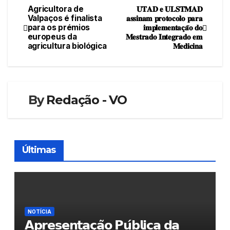
Agricultora de
𝐔𝐓𝐀𝐃 𝐞 𝐔𝐋𝐒𝐓𝐌𝐀𝐃
Navegação
Valpaços é finalista
𝐚𝐬𝐬𝐢𝐧𝐚𝐦 𝐩𝐫𝐨𝐭𝐨𝐜𝐨𝐥𝐨 𝐩𝐚𝐫𝐚
para os prémios
𝐢𝐦𝐩𝐥𝐞𝐦𝐞𝐧𝐭𝐚𝐜̧𝐚̃𝐨 𝐝𝐨
de
europeus da
𝐌𝐞𝐬𝐭𝐫𝐚𝐝𝐨 𝐈𝐧𝐭𝐞𝐠𝐫𝐚𝐝𝐨 𝐞𝐦
agricultura biológica
𝐌𝐞𝐝𝐢𝐜𝐢𝐧𝐚
artigos
By
Redação - VO
Últimas
NOTÍCIA
𝗔𝗽𝗿𝗲𝘀𝗲𝗻𝘁𝗮𝗰̧𝗮̃𝗼 𝗣𝘂́𝗯𝗹𝗶𝗰𝗮 𝗱𝗮