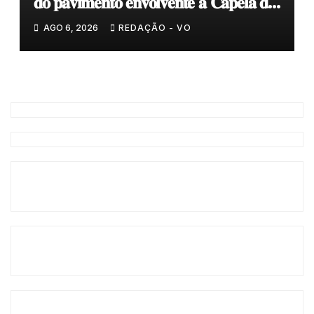
𝐝𝐨 𝐩𝐚𝐯𝐢𝐦𝐞𝐧𝐭𝐨 𝐞𝐧𝐯𝐨𝐥𝐯𝐞𝐧𝐭𝐞 𝐚̀ 𝐂𝐚𝐩𝐞𝐥𝐚 𝐝𝐞
𝐂𝐨𝐯𝐚𝐬
AGO 6, 2026
REDAÇÃO - VO