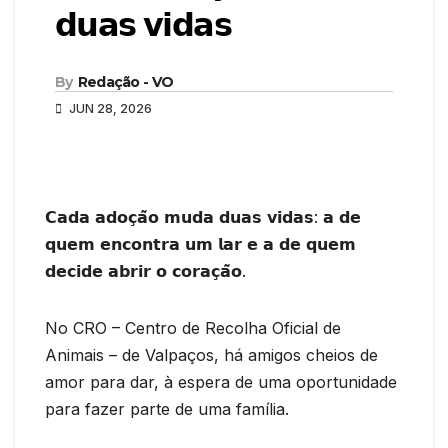
𝗱𝘂𝗮𝘀 𝘃𝗶𝗱𝗮𝘀
By
Redação - VO
JUN 28, 2026
𝗖𝗮𝗱𝗮 𝗮𝗱𝗼𝗰̧𝗮̃𝗼 𝗺𝘂𝗱𝗮 𝗱𝘂𝗮𝘀 𝘃𝗶𝗱𝗮𝘀: 𝗮 𝗱𝗲
𝗾𝘂𝗲𝗺 𝗲𝗻𝗰𝗼𝗻𝘁𝗿𝗮 𝘂𝗺 𝗹𝗮𝗿 𝗲 𝗮 𝗱𝗲 𝗾𝘂𝗲𝗺
𝗱𝗲𝗰𝗶𝗱𝗲 𝗮𝗯𝗿𝗶𝗿 𝗼 𝗰𝗼𝗿𝗮𝗰̧𝗮̃𝗼.
No CRO – Centro de Recolha Oficial de
Animais – de Valpaços, há amigos cheios de
amor para dar, à espera de uma oportunidade
para fazer parte de uma família.