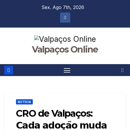
Skip
Sex. Ago 7th, 2026
to
content
Valpaços Online
NOTÍCIA
CRO de Valpaços:
𝗖𝗮𝗱𝗮 𝗮𝗱𝗼𝗰̧𝗮̃𝗼 𝗺𝘂𝗱𝗮