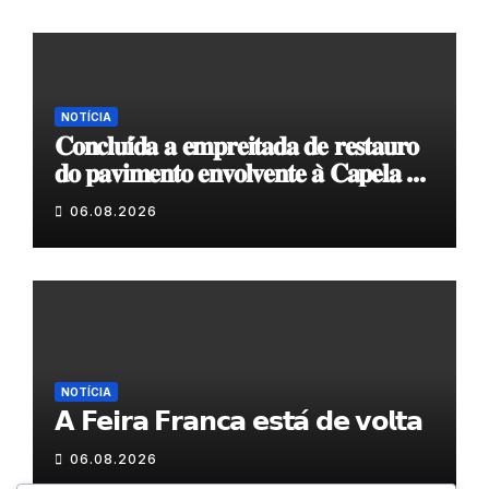
NOTÍCIA
𝐂𝐨𝐧𝐜𝐥𝐮𝐢́𝐝𝐚 𝐚 𝐞𝐦𝐩𝐫𝐞𝐢𝐭𝐚𝐝𝐚 𝐝𝐞 𝐫𝐞𝐬𝐭𝐚𝐮𝐫𝐨
𝐝𝐨 𝐩𝐚𝐯𝐢𝐦𝐞𝐧𝐭𝐨 𝐞𝐧𝐯𝐨𝐥𝐯𝐞𝐧𝐭𝐞 𝐚̀ 𝐂𝐚𝐩𝐞𝐥𝐚 𝐝𝐞
𝐂𝐨𝐯𝐚𝐬
06.08.2026
NOTÍCIA
𝗔 𝗙𝗲𝗶𝗿𝗮 𝗙𝗿𝗮𝗻𝗰𝗮 𝗲𝘀𝘁𝗮́ 𝗱𝗲 𝘃𝗼𝗹𝘁𝗮
06.08.2026