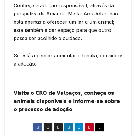
Conheça a adoção responsável, através da
perspetiva de Amândio Malta. Ao adotar, não
está apenas a oferecer um lar a um animal;
está também a dar espaço para que outro
possa ser acolhido e cuidado.
Se está a pensar aumentar a família, considere
a adoção.
𝗩𝗶𝘀𝗶𝘁𝗲 𝗼 𝗖𝗥𝗢 𝗱𝗲 𝗩𝗮𝗹𝗽𝗮𝗰̧𝗼𝘀, 𝗰𝗼𝗻𝗵𝗲𝗰̧𝗮 𝗼𝘀
𝗮𝗻𝗶𝗺𝗮𝗶𝘀 𝗱𝗶𝘀𝗽𝗼𝗻𝗶́𝘃𝗲𝗶𝘀 𝗲 𝗶𝗻𝗳𝗼𝗿𝗺𝗲-𝘀𝗲 𝘀𝗼𝗯𝗿𝗲
𝗼 𝗽𝗿𝗼𝗰𝗲𝘀𝘀𝗼 𝗱𝗲 𝗮𝗱𝗼𝗰̧𝗮̃𝗼