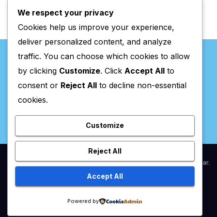
We respect your privacy
Cookies help us improve your experience,
deliver personalized content, and analyze
traffic. You can choose which cookies to allow
by clicking
Customize
. Click
Accept All
to
consent or
Reject All
to decline non-essential
Valpaços Online
cookies.
Customize
Reject All
Proudly powered by WordPress
|
Theme:
Newsup
by
Themeansar
.
Accept All
Home
Anunciar / Assinaturas
Estatuto Editorial
Ficha Técnica
Powered by
Política de privacidade
Utilidades