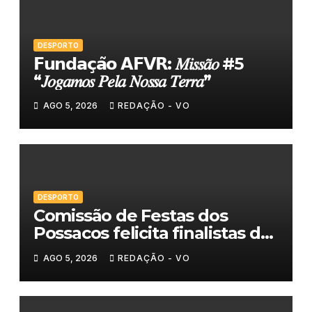
DESPORTO
𝗙𝘂𝗻𝗱𝗮𝗰̧𝗮̃𝗼 𝗔𝗙𝗩𝗥: 𝑀𝑖𝑠𝑠𝑎̃𝑜 #5
“𝐽𝑜𝑔𝑎𝑚𝑜𝑠 𝑃𝑒𝑙𝑎 𝑁𝑜𝑠𝑠𝑎 𝑇𝑒𝑟𝑟𝑎”
AGO 5, 2026
REDAÇÃO - VO
DESPORTO
Comissão de Festas dos
Possacos felicita finalistas do
Torneio de Sueca
AGO 5, 2026
REDAÇÃO - VO