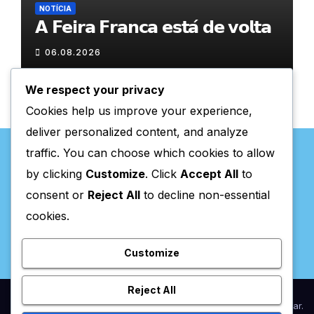
NOTÍCIA
𝗔 𝗙𝗲𝗶𝗿𝗮 𝗙𝗿𝗮𝗻𝗰𝗮 𝗲𝘀𝘁𝗮́ 𝗱𝗲 𝘃𝗼𝗹𝘁𝗮
06.08.2026
We respect your privacy
Cookies help us improve your experience,
deliver personalized content, and analyze
traffic. You can choose which cookies to allow
by clicking
Customize
. Click
Accept All
to
consent or
Reject All
to decline non-essential
Valpaços Online
cookies.
Customize
Reject All
Proudly powered by WordPress
|
Theme:
Newsup
by
Themeansar
.