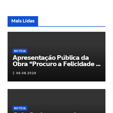
Mais Lidas
NOTÍCIA
𝗔𝗽𝗿𝗲𝘀𝗲𝗻𝘁𝗮𝗰̧𝗮̃𝗼 𝗣𝘂́𝗯𝗹𝗶𝗰𝗮 𝗱𝗮
𝗢𝗯𝗿𝗮 “𝗣𝗿𝗼𝗰𝘂𝗿𝗼 𝗮 𝗙𝗲𝗹𝗶𝗰𝗶𝗱𝗮𝗱𝗲 𝗲
𝗲𝗹𝗮 𝗺𝗼𝗿𝗮 𝗰𝗼𝗺𝗶𝗴𝗼”
06.08.2026
NOTÍCIA