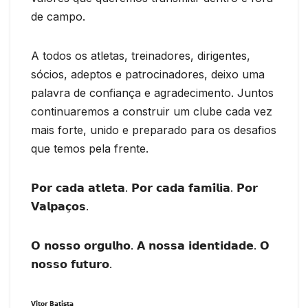
de campo.
A todos os atletas, treinadores, dirigentes,
sócios, adeptos e patrocinadores, deixo uma
palavra de confiança e agradecimento. Juntos
continuaremos a construir um clube cada vez
mais forte, unido e preparado para os desafios
que temos pela frente.
𝗣𝗼𝗿 𝗰𝗮𝗱𝗮 𝗮𝘁𝗹𝗲𝘁𝗮. 𝗣𝗼𝗿 𝗰𝗮𝗱𝗮 𝗳𝗮𝗺𝗶́𝗹𝗶𝗮. 𝗣𝗼𝗿
𝗩𝗮𝗹𝗽𝗮𝗰̧𝗼𝘀.
𝗢 𝗻𝗼𝘀𝘀𝗼 𝗼𝗿𝗴𝘂𝗹𝗵𝗼. 𝗔 𝗻𝗼𝘀𝘀𝗮 𝗶𝗱𝗲𝗻𝘁𝗶𝗱𝗮𝗱𝗲. 𝗢
𝗻𝗼𝘀𝘀𝗼 𝗳𝘂𝘁𝘂𝗿𝗼.
𝗩𝗶́𝘁𝗼𝗿 𝗕𝗮𝘁𝗶𝘀𝘁𝗮