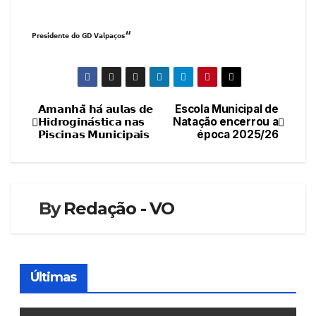
“
𝗣𝗿𝗲𝘀𝗶𝗱𝗲𝗻𝘁𝗲 𝗱𝗼 𝗚𝗗 𝗩𝗮𝗹𝗽𝗮𝗰̧𝗼𝘀
𝗔𝗺𝗮𝗻𝗵𝗮̃ 𝗵𝗮́ 𝗮𝘂𝗹𝗮𝘀 𝗱𝗲
Escola Municipal de
Navegação
𝗛𝗶𝗱𝗿𝗼𝗴𝗶𝗻𝗮́𝘀𝘁𝗶𝗰𝗮 𝗻𝗮𝘀
Natação encerrou a
𝗣𝗶𝘀𝗰𝗶𝗻𝗮𝘀 𝗠𝘂𝗻𝗶𝗰𝗶𝗽𝗮𝗶𝘀
época 2025/26
de
artigos
By
Redação - VO
Últimas