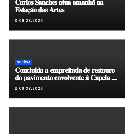
𝐂𝐚𝐫𝐥𝐨𝐬 𝐒𝐚𝐧𝐜𝐡𝐞𝐬 𝐚𝐭𝐮𝐚 𝐚𝐦𝐚𝐧𝐡𝐚̃ 𝐧𝐚
𝐄𝐬𝐭𝐚𝐜̧𝐚̃𝐨 𝐝𝐚𝐬 𝐀𝐫𝐭𝐞𝐬
06.08.2026
NOTÍCIA
𝐂𝐨𝐧𝐜𝐥𝐮𝐢́𝐝𝐚 𝐚 𝐞𝐦𝐩𝐫𝐞𝐢𝐭𝐚𝐝𝐚 𝐝𝐞 𝐫𝐞𝐬𝐭𝐚𝐮𝐫𝐨
𝐝𝐨 𝐩𝐚𝐯𝐢𝐦𝐞𝐧𝐭𝐨 𝐞𝐧𝐯𝐨𝐥𝐯𝐞𝐧𝐭𝐞 𝐚̀ 𝐂𝐚𝐩𝐞𝐥𝐚 𝐝𝐞
𝐂𝐨𝐯𝐚𝐬
06.08.2026