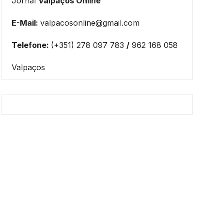
Jornal
Valpaços Online
E-Mail:
valpacosonline@gmail.com
Telefone:
(+351) 278 097 783
/
962 168 058
Valpaços