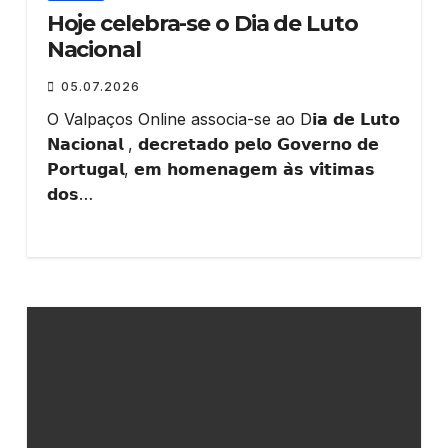
Hoje celebra-se o Dia de Luto
Nacional
05.07.2026
O Valpaços Online associa-se ao D𝗶𝗮 𝗱𝗲 𝗟𝘂𝘁𝗼
𝗡𝗮𝗰𝗶𝗼𝗻𝗮𝗹 , 𝗱𝗲𝗰𝗿𝗲𝘁𝗮𝗱𝗼 𝗽𝗲𝗹𝗼 𝗚𝗼𝘃𝗲𝗿𝗻𝗼 𝗱𝗲
𝗣𝗼𝗿𝘁𝘂𝗴𝗮𝗹, 𝗲𝗺 𝗵𝗼𝗺𝗲𝗻𝗮𝗴𝗲𝗺 𝗮̀𝘀 𝘃𝗶́𝘁𝗶𝗺𝗮𝘀
𝗱𝗼𝘀…