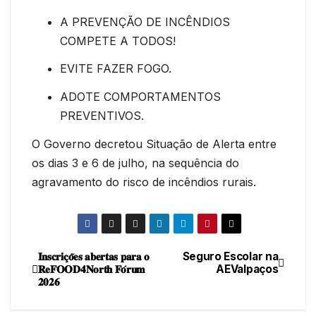
A PREVENÇÃO DE INCÊNDIOS
COMPETE A TODOS!
EVITE FAZER FOGO.
ADOTE COMPORTAMENTOS
PREVENTIVOS.
O Governo decretou Situação de Alerta entre
os dias 3 e 6 de julho, na sequência do
agravamento do risco de incêndios rurais.
𝐈𝐧𝐬𝐜𝐫𝐢𝐜̧𝐨̃𝐞𝐬 𝐚𝐛𝐞𝐫𝐭𝐚𝐬 𝐩𝐚𝐫𝐚 𝐨
Seguro Escolar na
Navegação
𝐑𝐞𝐅𝐎𝐎𝐃𝟒𝐍𝐨𝐫𝐭𝐡 𝐅𝐨́𝐫𝐮𝐦
AEValpaços
𝟐𝟎𝟐𝟔
de