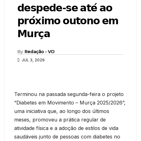
𝗱𝗲𝘀𝗽𝗲𝗱𝗲-𝘀𝗲 𝗮𝘁𝗲́ 𝗮𝗼
𝗽𝗿𝗼́𝘅𝗶𝗺𝗼 𝗼𝘂𝘁𝗼𝗻𝗼 𝗲𝗺
𝗠𝘂𝗿𝗰̧𝗮
By
Redação - VO
JUL 3, 2026
Terminou na passada segunda-feira o projeto
“Diabetes em Movimento – Murça 2025/2026”,
uma iniciativa que, ao longo dos últimos
meses, promoveu a prática regular de
atividade física e a adoção de estilos de vida
saudáveis junto de pessoas com diabetes no