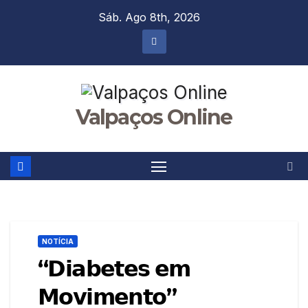
Skip
Sáb. Ago 8th, 2026
to
content
Valpaços Online
NOTÍCIA
“𝗗𝗶𝗮𝗯𝗲𝘁𝗲𝘀 𝗲𝗺
𝗠𝗼𝘃𝗶𝗺𝗲𝗻𝘁𝗼”