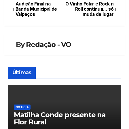
Audição Final na
O Vinho Folar e Rock n
Navegação
Banda Municipal de
Roll continua… só
Valpaços
muda de lugar
de
artigos
By
Redação - VO
Últimas
NOTÍCIA
Matilha Conde presente na
Flor Rural