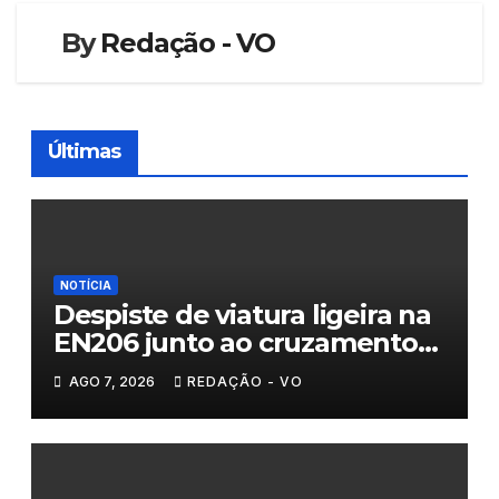
By
Redação - VO
Últimas
NOTÍCIA
Despiste de viatura ligeira na
EN206 junto ao cruzamento
Fornos do Pinhal
AGO 7, 2026
REDAÇÃO - VO