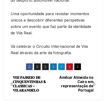
do desporto automóvel nacional.
Uma oportunidade para revisitar momentos
únicos e descobrir diferentes perspetivas
sobre um evento que faz parte da identidade
de Vila Real.
Vá celebrar o Circuito Internacional de Vila
Real através da arte da fotografia.
𝐕𝐈𝐈𝐈 𝐏𝐀𝐒𝐒𝐄𝐈𝐎 𝐃𝐄
Amílcar Almeida no
Navegação
𝐂𝐈𝐍𝐐𝐔𝐄𝐍𝐓𝐈𝐍𝐇𝐀𝐒 &
Cairo em
𝐂𝐋𝐀́𝐒𝐒𝐈𝐂𝐀𝐒 –
representação de
de
𝐕𝐈𝐋𝐀𝐑𝐀𝐍𝐃𝐄𝐋𝐎
Portugal
artigos