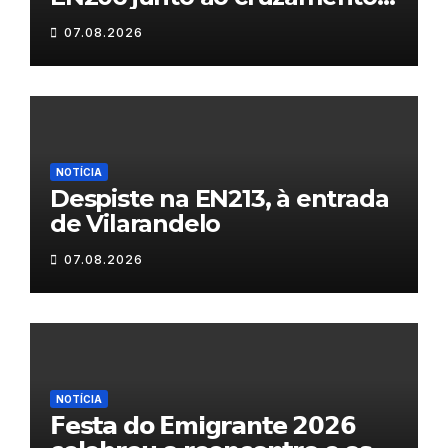
Fornos do Pinhal
07.08.2026
NOTÍCIA
Despiste na EN213, à entrada
de Vilarandelo
07.08.2026
NOTÍCIA
𝗙𝗲𝘀𝘁𝗮 𝗱𝗼 𝗘𝗺𝗶𝗴𝗿𝗮𝗻𝘁𝗲 𝟮𝟬𝟮𝟲