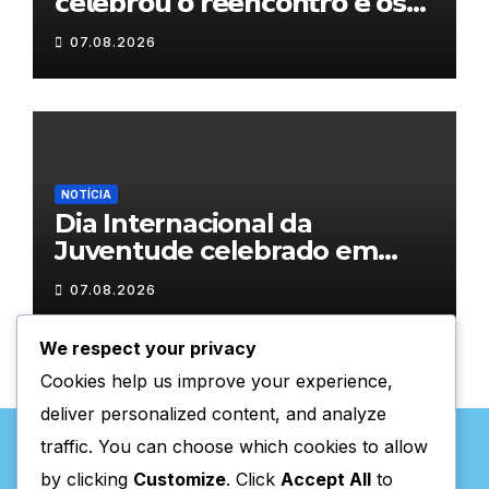
𝗰𝗲𝗹𝗲𝗯𝗿𝗼𝘂 𝗼 𝗿𝗲𝗲𝗻𝗰𝗼𝗻𝘁𝗿𝗼 𝗲 𝗼𝘀
𝗹𝗮𝗰̧𝗼𝘀 𝗾𝘂𝗲 𝘂𝗻𝗲𝗺 𝗠𝘂𝗿𝗰̧𝗮
07.08.2026
NOTÍCIA
Dia Internacional da
Juventude celebrado em
Chaves com atividades
07.08.2026
gratuitas
We respect your privacy
Cookies help us improve your experience,
deliver personalized content, and analyze
traffic. You can choose which cookies to allow
by clicking
Customize
. Click
Accept All
to