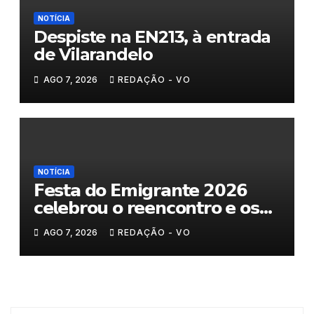
NOTÍCIA
Despiste na EN213, à entrada
de Vilarandelo
AGO 7, 2026
REDAÇÃO - VO
NOTÍCIA
𝗙𝗲𝘀𝘁𝗮 𝗱𝗼 𝗘𝗺𝗶𝗴𝗿𝗮𝗻𝘁𝗲 𝟮𝟬𝟮𝟲
𝗰𝗲𝗹𝗲𝗯𝗿𝗼𝘂 𝗼 𝗿𝗲𝗲𝗻𝗰𝗼𝗻𝘁𝗿𝗼 𝗲 𝗼𝘀
𝗹𝗮𝗰̧𝗼𝘀 𝗾𝘂𝗲 𝘂𝗻𝗲𝗺 𝗠𝘂𝗿𝗰̧𝗮
AGO 7, 2026
REDAÇÃO - VO