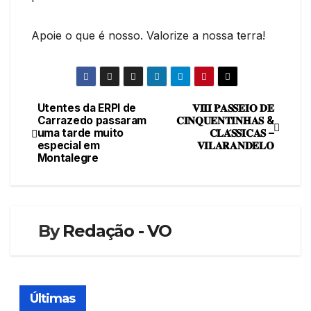
Apoie o que é nosso. Valorize a nossa terra!
Utentes da ERPI de
𝐕𝐈𝐈𝐈 𝐏𝐀𝐒𝐒𝐄𝐈𝐎 𝐃𝐄
Navegação
Carrazedo passaram
𝐂𝐈𝐍𝐐𝐔𝐄𝐍𝐓𝐈𝐍𝐇𝐀𝐒 &
uma tarde muito
𝐂𝐋𝐀́𝐒𝐒𝐈𝐂𝐀𝐒 –
de
especial em
𝐕𝐈𝐋𝐀𝐑𝐀𝐍𝐃𝐄𝐋𝐎
Montalegre
artigos
By
Redação - VO
Últimas