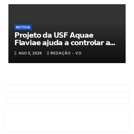
NOTÍCIA
𝗣𝗿𝗼𝗷𝗲𝘁𝗼 𝗱𝗮 𝗨𝗦𝗙 𝗔𝗾𝘂𝗮𝗲
𝗙𝗹𝗮𝘃𝗶𝗮𝗲 𝗮𝗷𝘂𝗱𝗮 𝗮 𝗰𝗼𝗻𝘁𝗿𝗼𝗹𝗮𝗿 𝗮
𝗮𝗻𝘀𝗶𝗲𝗱𝗮𝗱𝗲
AGO 5, 2026
REDAÇÃO - VO