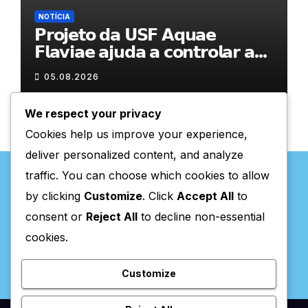
NOTÍCIA
𝗣𝗿𝗼𝗷𝗲𝘁𝗼 𝗱𝗮 𝗨𝗦𝗙 𝗔𝗾𝘂𝗮𝗲
𝗙𝗹𝗮𝘃𝗶𝗮𝗲 𝗮𝗷𝘂𝗱𝗮 𝗮 𝗰𝗼𝗻𝘁𝗿𝗼𝗹𝗮𝗿 𝗮
𝗮𝗻𝘀𝗶𝗲𝗱𝗮𝗱𝗲
05.08.2026
We respect your privacy
Cookies help us improve your experience,
deliver personalized content, and analyze
traffic. You can choose which cookies to allow
by clicking
Customize
. Click
Accept All
to
consent or
Reject All
to decline non-essential
Valpaços Online
cookies.
Customize