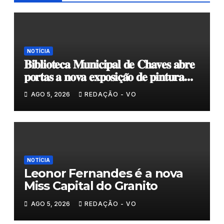
NOTÍCIA
𝐁𝐢𝐛𝐥𝐢𝐨𝐭𝐞𝐜𝐚 𝐌𝐮𝐧𝐢𝐜𝐢𝐩𝐚𝐥 𝐝𝐞 𝐂𝐡𝐚𝐯𝐞𝐬 𝐚𝐛𝐫𝐞
𝐩𝐨𝐫𝐭𝐚𝐬 𝐚 𝐧𝐨𝐯𝐚 𝐞𝐱𝐩𝐨𝐬𝐢𝐜̧𝐚̃𝐨 𝐝𝐞 𝐩𝐢𝐧𝐭𝐮𝐫𝐚
𝐝𝐮𝐫𝐚𝐧𝐭𝐞 𝐨 𝐦𝐞̂𝐬 𝐝𝐞 𝐚𝐠𝐨𝐬𝐭𝐨
AGO 5, 2026
REDAÇÃO - VO
NOTÍCIA
Leonor Fernandes é a nova
Miss Capital do Granito
AGO 5, 2026
REDAÇÃO - VO