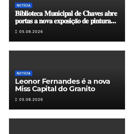
NOTÍCIA
𝐁𝐢𝐛𝐥𝐢𝐨𝐭𝐞𝐜𝐚 𝐌𝐮𝐧𝐢𝐜𝐢𝐩𝐚𝐥 𝐝𝐞 𝐂𝐡𝐚𝐯𝐞𝐬 𝐚𝐛𝐫𝐞
𝐩𝐨𝐫𝐭𝐚𝐬 𝐚 𝐧𝐨𝐯𝐚 𝐞𝐱𝐩𝐨𝐬𝐢𝐜̧𝐚̃𝐨 𝐝𝐞 𝐩𝐢𝐧𝐭𝐮𝐫𝐚
𝐝𝐮𝐫𝐚𝐧𝐭𝐞 𝐨 𝐦𝐞̂𝐬 𝐝𝐞 𝐚𝐠𝐨𝐬𝐭𝐨
05.08.2026
NOTÍCIA
Leonor Fernandes é a nova
Miss Capital do Granito
05.08.2026