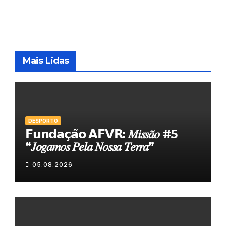
Mais Lidas
DESPORTO
𝗙𝘂𝗻𝗱𝗮𝗰̧𝗮̃𝗼 𝗔𝗙𝗩𝗥: 𝑀𝑖𝑠𝑠𝑎̃𝑜 #5
“𝐽𝑜𝑔𝑎𝑚𝑜𝑠 𝑃𝑒𝑙𝑎 𝑁𝑜𝑠𝑠𝑎 𝑇𝑒𝑟𝑟𝑎”
05.08.2026