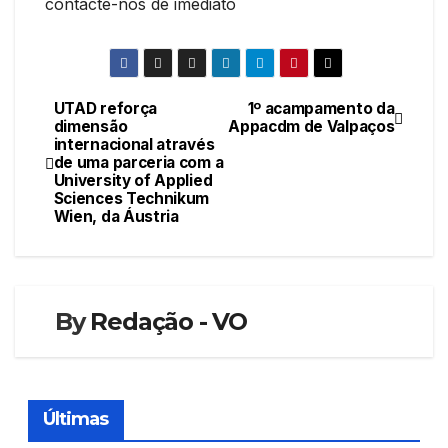
contacte-nos de imediato
UTAD reforça
1º acampamento da
Navegação
dimensão
Appacdm de Valpaços
internacional através
de
de uma parceria com a
University of Applied
artigos
Sciences Technikum
Wien, da Áustria
By
Redação - VO
Últimas