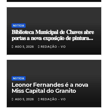
NOTÍCIA
𝐁𝐢𝐛𝐥𝐢𝐨𝐭𝐞𝐜𝐚 𝐌𝐮𝐧𝐢𝐜𝐢𝐩𝐚𝐥 𝐝𝐞 𝐂𝐡𝐚𝐯𝐞𝐬 𝐚𝐛𝐫𝐞
𝐩𝐨𝐫𝐭𝐚𝐬 𝐚 𝐧𝐨𝐯𝐚 𝐞𝐱𝐩𝐨𝐬𝐢𝐜̧𝐚̃𝐨 𝐝𝐞 𝐩𝐢𝐧𝐭𝐮𝐫𝐚
𝐝𝐮𝐫𝐚𝐧𝐭𝐞 𝐨 𝐦𝐞̂𝐬 𝐝𝐞 𝐚𝐠𝐨𝐬𝐭𝐨
AGO 5, 2026
REDAÇÃO - VO
NOTÍCIA
Leonor Fernandes é a nova
Miss Capital do Granito
AGO 5, 2026
REDAÇÃO - VO