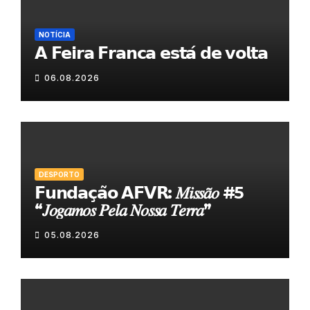
NOTÍCIA
𝗔 𝗙𝗲𝗶𝗿𝗮 𝗙𝗿𝗮𝗻𝗰𝗮 𝗲𝘀𝘁𝗮́ 𝗱𝗲 𝘃𝗼𝗹𝘁𝗮
06.08.2026
DESPORTO
𝗙𝘂𝗻𝗱𝗮𝗰̧𝗮̃𝗼 𝗔𝗙𝗩𝗥: 𝑀𝑖𝑠𝑠𝑎̃𝑜 #5
“𝐽𝑜𝑔𝑎𝑚𝑜𝑠 𝑃𝑒𝑙𝑎 𝑁𝑜𝑠𝑠𝑎 𝑇𝑒𝑟𝑟𝑎”
05.08.2026