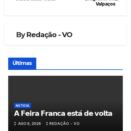
Valpaços
de
artigos
By
Redação - VO
Últimas
NOTÍCIA
𝗔 𝗙𝗲𝗶𝗿𝗮 𝗙𝗿𝗮𝗻𝗰𝗮 𝗲𝘀𝘁𝗮́ 𝗱𝗲 𝘃𝗼𝗹𝘁𝗮
AGO 6, 2026
REDAÇÃO - VO