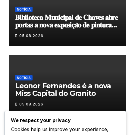
NOTÍCIA
𝐁𝐢𝐛𝐥𝐢𝐨𝐭𝐞𝐜𝐚 𝐌𝐮𝐧𝐢𝐜𝐢𝐩𝐚𝐥 𝐝𝐞 𝐂𝐡𝐚𝐯𝐞𝐬 𝐚𝐛𝐫𝐞
𝐩𝐨𝐫𝐭𝐚𝐬 𝐚 𝐧𝐨𝐯𝐚 𝐞𝐱𝐩𝐨𝐬𝐢𝐜̧𝐚̃𝐨 𝐝𝐞 𝐩𝐢𝐧𝐭𝐮𝐫𝐚
𝐝𝐮𝐫𝐚𝐧𝐭𝐞 𝐨 𝐦𝐞̂𝐬 𝐝𝐞 𝐚𝐠𝐨𝐬𝐭𝐨
05.08.2026
NOTÍCIA
Leonor Fernandes é a nova
Miss Capital do Granito
05.08.2026
We respect your privacy
Cookies help us improve your experience,