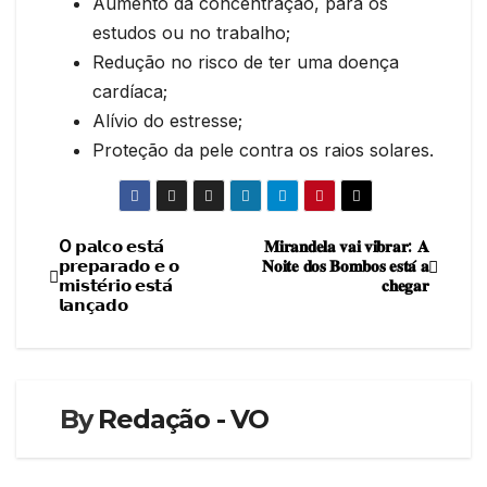
Aumento da concentração, para os
estudos ou no trabalho;
Redução no risco de ter uma doença
cardíaca;
Alívio do estresse;
Proteção da pele contra os raios solares.
O 𝗽𝗮𝗹𝗰𝗼 𝗲𝘀𝘁𝗮́
𝐌𝐢𝐫𝐚𝐧𝐝𝐞𝐥𝐚 𝐯𝐚𝐢 𝐯𝐢𝐛𝐫𝐚𝐫: 𝐀
Navegação
𝗽𝗿𝗲𝗽𝗮𝗿𝗮𝗱𝗼 𝗲 𝗼
𝐍𝐨𝐢𝐭𝐞 𝐝𝐨𝐬 𝐁𝐨𝐦𝐛𝐨𝐬 𝐞𝐬𝐭𝐚́ 𝐚
𝗺𝗶𝘀𝘁𝗲́𝗿𝗶𝗼 𝗲𝘀𝘁𝗮́
𝐜𝐡𝐞𝐠𝐚𝐫
de
𝗹𝗮𝗻𝗰̧𝗮𝗱𝗼
artigos
By
Redação - VO