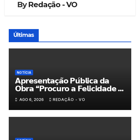
By
Redação - VO
Últimas
NOTÍCIA
𝗔𝗽𝗿𝗲𝘀𝗲𝗻𝘁𝗮𝗰̧𝗮̃𝗼 𝗣𝘂́𝗯𝗹𝗶𝗰𝗮 𝗱𝗮
𝗢𝗯𝗿𝗮 “𝗣𝗿𝗼𝗰𝘂𝗿𝗼 𝗮 𝗙𝗲𝗹𝗶𝗰𝗶𝗱𝗮𝗱𝗲 𝗲
𝗲𝗹𝗮 𝗺𝗼𝗿𝗮 𝗰𝗼𝗺𝗶𝗴𝗼”
AGO 6, 2026
REDAÇÃO - VO