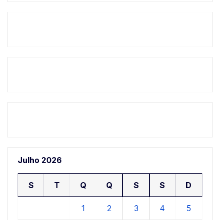
Julho 2026
S
T
Q
Q
S
S
D
1
2
3
4
5