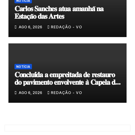
NOTÍCIA
𝐂𝐚𝐫𝐥𝐨𝐬 𝐒𝐚𝐧𝐜𝐡𝐞𝐬 𝐚𝐭𝐮𝐚 𝐚𝐦𝐚𝐧𝐡𝐚̃ 𝐧𝐚
𝐄𝐬𝐭𝐚𝐜̧𝐚̃𝐨 𝐝𝐚𝐬 𝐀𝐫𝐭𝐞𝐬
AGO 6, 2026
REDAÇÃO - VO
NOTÍCIA
𝐂𝐨𝐧𝐜𝐥𝐮𝐢́𝐝𝐚 𝐚 𝐞𝐦𝐩𝐫𝐞𝐢𝐭𝐚𝐝𝐚 𝐝𝐞 𝐫𝐞𝐬𝐭𝐚𝐮𝐫𝐨
𝐝𝐨 𝐩𝐚𝐯𝐢𝐦𝐞𝐧𝐭𝐨 𝐞𝐧𝐯𝐨𝐥𝐯𝐞𝐧𝐭𝐞 𝐚̀ 𝐂𝐚𝐩𝐞𝐥𝐚 𝐝𝐞
𝐂𝐨𝐯𝐚𝐬
AGO 6, 2026
REDAÇÃO - VO