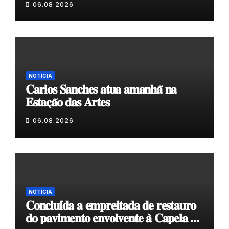
06.08.2026
NOTÍCIA
𝐂𝐚𝐫𝐥𝐨𝐬 𝐒𝐚𝐧𝐜𝐡𝐞𝐬 𝐚𝐭𝐮𝐚 𝐚𝐦𝐚𝐧𝐡𝐚̃ 𝐧𝐚
𝐄𝐬𝐭𝐚𝐜̧𝐚̃𝐨 𝐝𝐚𝐬 𝐀𝐫𝐭𝐞𝐬
06.08.2026
NOTÍCIA
𝐂𝐨𝐧𝐜𝐥𝐮𝐢́𝐝𝐚 𝐚 𝐞𝐦𝐩𝐫𝐞𝐢𝐭𝐚𝐝𝐚 𝐝𝐞 𝐫𝐞𝐬𝐭𝐚𝐮𝐫𝐨
𝐝𝐨 𝐩𝐚𝐯𝐢𝐦𝐞𝐧𝐭𝐨 𝐞𝐧𝐯𝐨𝐥𝐯𝐞𝐧𝐭𝐞 𝐚̀ 𝐂𝐚𝐩𝐞𝐥𝐚 𝐝𝐞