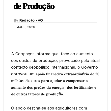
𝐝𝐞 𝐏𝐫𝐨𝐝𝐮çã𝐨
By
Redação - VO
JUL 8, 2026
A Coopaços informa que, face ao aumento
dos custos de produção, provocado pelo atual
contexto geopolítico internacional, o Governo
aprovou um 𝐚𝐩𝐨𝐢𝐨 𝐟𝐢𝐧𝐚𝐧𝐜𝐞𝐢𝐫𝐨 𝐞𝐱𝐭𝐫𝐚𝐨𝐫𝐝𝐢𝐧á𝐫𝐢𝐨 𝐝𝐞 𝟐𝟎
𝐦𝐢𝐥𝐡õ𝐞𝐬 𝐝𝐞 𝐞𝐮𝐫𝐨𝐬 𝐩𝐚𝐫𝐚 𝐚𝐣𝐮𝐝𝐚𝐫 𝐚 𝐜𝐨𝐦𝐩𝐞𝐧𝐬𝐚𝐫 𝐨
𝐚𝐮𝐦𝐞𝐧𝐭𝐨 𝐝𝐨𝐬 𝐩𝐫𝐞ç𝐨𝐬 𝐝𝐚 𝐞𝐧𝐞𝐫𝐠𝐢𝐚, 𝐝𝐨𝐬 𝐟𝐞𝐫𝐭𝐢𝐥𝐢𝐳𝐚𝐧𝐭𝐞𝐬 𝐞
𝐝𝐞 𝐨𝐮𝐭𝐫𝐨𝐬 𝐟𝐚𝐭𝐨𝐫𝐞𝐬 𝐝𝐞 𝐩𝐫𝐨𝐝𝐮çã𝐨.
O apoio destina-se aos agricultores com