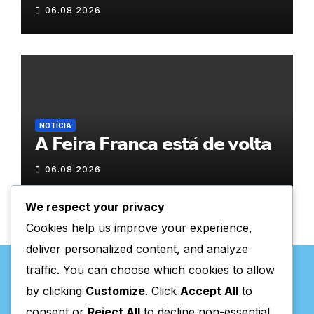
𝐂𝐨𝐯𝐚𝐬
06.08.2026
NOTÍCIA
𝗔 𝗙𝗲𝗶𝗿𝗮 𝗙𝗿𝗮𝗻𝗰𝗮 𝗲𝘀𝘁𝗮́ 𝗱𝗲 𝘃𝗼𝗹𝘁𝗮
06.08.2026
We respect your privacy
Cookies help us improve your experience,
deliver personalized content, and analyze
traffic. You can choose which cookies to allow
by clicking
Customize
. Click
Accept All
to
consent or
Reject All
to decline non-essential