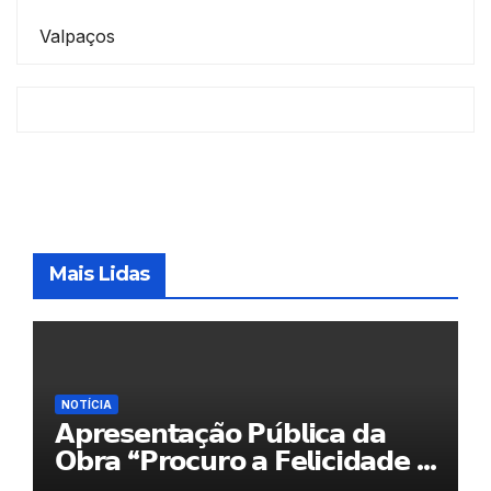
Valpaços
Mais Lidas
NOTÍCIA
𝗔𝗽𝗿𝗲𝘀𝗲𝗻𝘁𝗮𝗰̧𝗮̃𝗼 𝗣𝘂́𝗯𝗹𝗶𝗰𝗮 𝗱𝗮
𝗢𝗯𝗿𝗮 “𝗣𝗿𝗼𝗰𝘂𝗿𝗼 𝗮 𝗙𝗲𝗹𝗶𝗰𝗶𝗱𝗮𝗱𝗲 𝗲
𝗲𝗹𝗮 𝗺𝗼𝗿𝗮 𝗰𝗼𝗺𝗶𝗴𝗼”