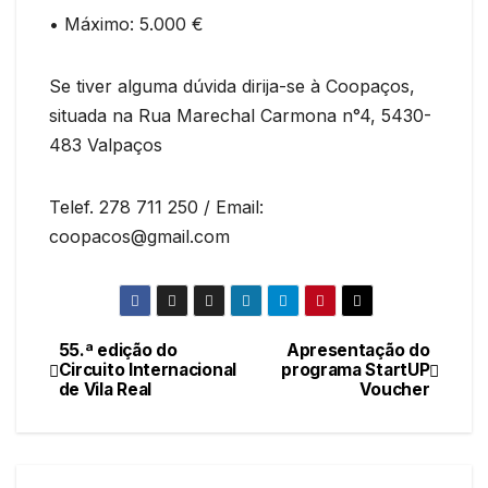
• Máximo: 5.000 €
Se tiver alguma dúvida dirija-se à Coopaços,
situada na Rua Marechal Carmona n°4, 5430-
483 Valpaços
Telef. 278 711 250 / Email:
coopacos@gmail.com
55.ª edição do
Apresentação do
Navegação
Circuito Internacional
programa StartUP
de Vila Real
Voucher
de
artigos