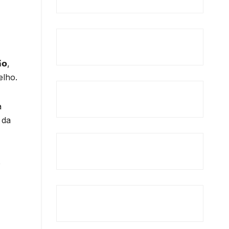
𝗼,
elho.
a
 da
o