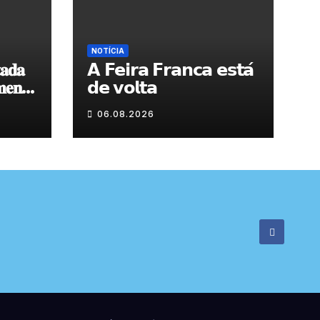
NOTÍCIA
𝐚𝐝𝐚
𝗔 𝗙𝗲𝗶𝗿𝗮 𝗙𝗿𝗮𝗻𝗰𝗮 𝗲𝘀𝘁𝗮́
𝐞𝐧𝐭𝐨
𝗱𝗲 𝘃𝗼𝗹𝘁𝗮
 𝐝𝐞
06.08.2026