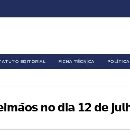
TATUTO EDITORIAL
FICHA TÉCNICA
POLÍTICA
𝗶𝗺𝗮̃𝗼𝘀 𝗻𝗼 𝗱𝗶𝗮 𝟭𝟮 𝗱𝗲 𝗷𝘂𝗹