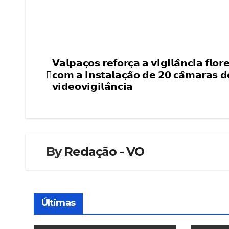
𝗩𝗮𝗹𝗽𝗮𝗰̧𝗼𝘀 𝗿𝗲𝗳𝗼𝗿𝗰̧𝗮 𝗮 𝘃𝗶𝗴𝗶𝗹𝗮̂𝗻𝗰𝗶𝗮 𝗳𝗹𝗼𝗿𝗲
Navegação
𝗰𝗼𝗺 𝗮 𝗶𝗻𝘀𝘁𝗮𝗹𝗮𝗰̧𝗮̃𝗼 𝗱𝗲 𝟮𝟬 𝗰𝗮̂𝗺𝗮𝗿𝗮𝘀 𝗱
de
𝘃𝗶𝗱𝗲𝗼𝘃𝗶𝗴𝗶𝗹𝗮̂𝗻𝗰𝗶𝗮
artigos
By
Redação - VO
Últimas