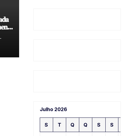
𝐚𝐝𝐚
𝐞𝐧𝐭𝐨
𝐝𝐞
-
Julho 2026
S
T
Q
Q
S
S
D