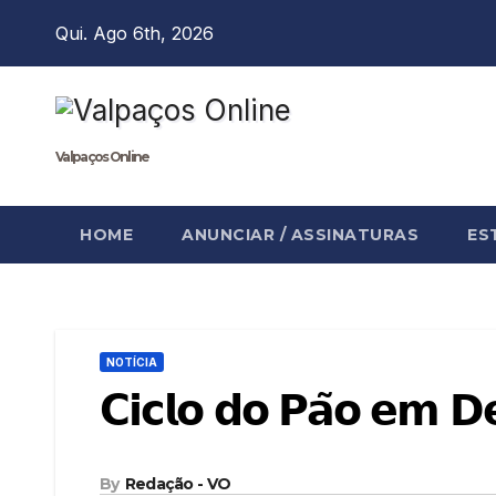
Skip
Qui. Ago 6th, 2026
to
content
Valpaços Online
HOME
ANUNCIAR / ASSINATURAS
ES
NOTÍCIA
𝗖𝗶𝗰𝗹𝗼 𝗱𝗼 𝗣𝗮̃𝗼 𝗲𝗺 𝗗
By
Redação - VO