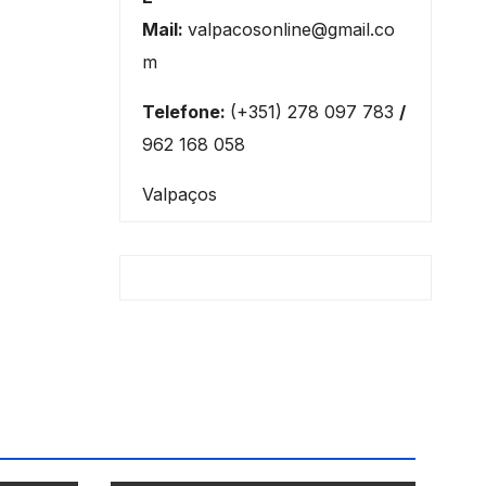
Mail:
valpacosonline@gmail.co
m
Telefone:
(+351) 278 097 783
/
962 168 058
Valpaços