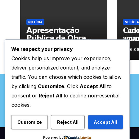
NOTÍCIA
NOTÍCIA
𝗔𝗽𝗿𝗲𝘀𝗲𝗻𝘁𝗮𝗰̧𝗮̃𝗼
𝐂𝐚𝐫𝐥𝐨
𝗣𝘂́𝗯𝗹𝗶𝗰𝗮 𝗱𝗮 𝗢𝗯𝗿𝗮
𝐚𝐦𝐚𝐧𝐡
“𝗣𝗿𝗼𝗰𝘂𝗿𝗼 𝗮
𝐀𝐫𝐭𝐞𝐬
We respect your privacy
06.08.2026
06.0
𝗙𝗲𝗹𝗶𝗰𝗶𝗱𝗮𝗱𝗲 𝗲 𝗲𝗹𝗮
Cookies help us improve your experience,
𝗺𝗼𝗿𝗮 𝗰𝗼𝗺𝗶𝗴𝗼”
deliver personalized content, and analyze
traffic. You can choose which cookies to allow
by clicking
Customize
. Click
Accept All
to
consent or
Reject All
to decline non-essential
cookies.
Valpaços Online
Customize
Reject All
Accept All
Powered by