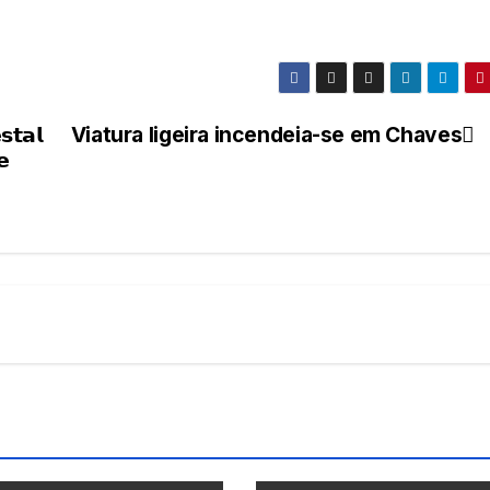
𝘀𝘁𝗮𝗹
Viatura ligeira incendeia-se em Chaves
𝗲