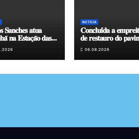
NOTÍCIA
𝐬 𝐒𝐚𝐧𝐜𝐡𝐞𝐬 𝐚𝐭𝐮𝐚
𝐂𝐨𝐧𝐜𝐥𝐮𝐢́𝐝𝐚 𝐚 𝐞𝐦𝐩𝐫𝐞𝐢
𝐚̃ 𝐧𝐚 𝐄𝐬𝐭𝐚𝐜̧𝐚̃𝐨 𝐝𝐚𝐬
𝐝𝐞 𝐫𝐞𝐬𝐭𝐚𝐮𝐫𝐨 𝐝𝐨 𝐩𝐚𝐯𝐢
𝐞𝐧𝐯𝐨𝐥𝐯𝐞𝐧𝐭𝐞 𝐚̀ 𝐂𝐚𝐩𝐞𝐥𝐚
8.2026
06.08.2026
𝐂𝐨𝐯𝐚𝐬