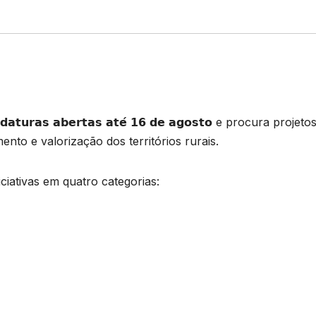
𝗿𝗮𝘀 𝗮𝗯𝗲𝗿𝘁𝗮𝘀 𝗮𝘁𝗲́ 𝟭𝟲 𝗱𝗲 𝗮𝗴𝗼𝘀𝘁𝗼 e procura projeto
to e valorização dos territórios rurais.
ciativas em quatro categorias: