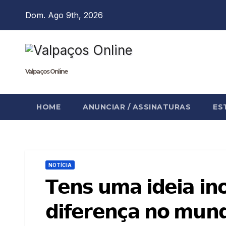
Skip
Dom. Ago 9th, 2026
to
content
Valpaços Online
HOME
ANUNCIAR / ASSINATURAS
ES
NOTÍCIA
𝗧𝗲𝗻𝘀 𝘂𝗺𝗮 𝗶𝗱𝗲𝗶𝗮 𝗶𝗻
𝗱𝗶𝗳𝗲𝗿𝗲𝗻𝗰̧𝗮 𝗻𝗼 𝗺𝘂𝗻