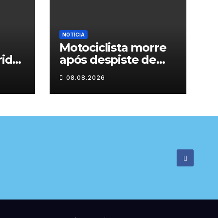
NOTÍCIA
Motociclista morre
rida
após despiste de
moto em Chaves
08.08.2026