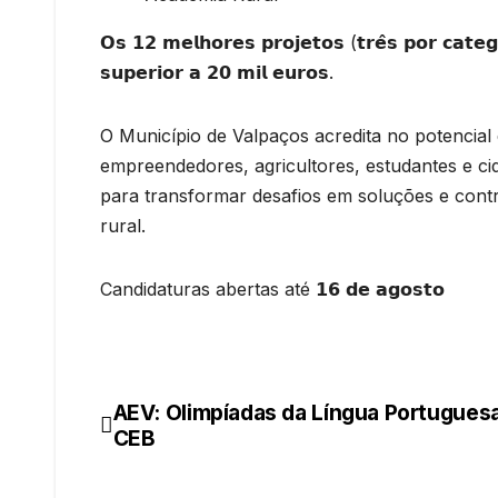
𝗢𝘀 𝟭𝟮 𝗺𝗲𝗹𝗵𝗼𝗿𝗲𝘀 𝗽𝗿𝗼𝗷𝗲𝘁𝗼𝘀 (𝘁𝗿𝗲̂𝘀 𝗽𝗼𝗿 𝗰𝗮𝘁𝗲
𝘀𝘂𝗽𝗲𝗿𝗶𝗼𝗿 𝗮 𝟮𝟬 𝗺𝗶𝗹 𝗲𝘂𝗿𝗼𝘀.
O Município de Valpaços acredita no potencial d
empreendedores, agricultores, estudantes e ci
para transformar desafios em soluções e cont
rural.
Candidaturas abertas até 𝟭𝟲 𝗱𝗲 𝗮𝗴𝗼𝘀𝘁𝗼
AEV: Olimpíadas da Língua Portuguesa
Navegação
CEB
de