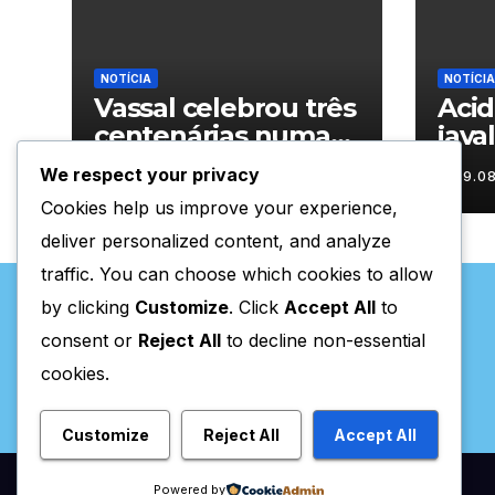
NOTÍCIA
NOTÍCIA
Vassal celebrou três
Aci
centenárias numa
java
homenagem a um
nas 
We respect your privacy
09.08.2026
09.0
século de histórias
Trás
Cookies help us improve your experience,
deliver personalized content, and analyze
traffic. You can choose which cookies to allow
by clicking
Customize
. Click
Accept All
to
consent or
Reject All
to decline non-essential
cookies.
Valpaços Online
Customize
Reject All
Accept All
Powered by