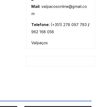
Mail:
valpacosonline@gmail.co
m
Telefone:
(+351) 278 097 783
/
962 168 058
Valpaços