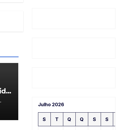
ida
-
Julho 2026
S
T
Q
Q
S
S
D