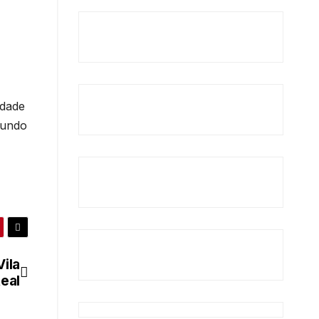
idade
mundo
Vila
eal