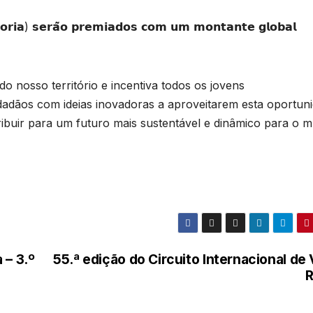
𝗴𝗼𝗿𝗶𝗮) 𝘀𝗲𝗿𝗮̃𝗼 𝗽𝗿𝗲𝗺𝗶𝗮𝗱𝗼𝘀 𝗰𝗼𝗺 𝘂𝗺 𝗺𝗼𝗻𝘁𝗮𝗻𝘁𝗲 𝗴𝗹𝗼𝗯𝗮𝗹
o nosso território e incentiva todos os jovens
dadãos com ideias inovadoras a aproveitarem esta oportun
ribuir para um futuro mais sustentável e dinâmico para o 
 – 3.º
55.ª edição do Circuito Internacional de 
R