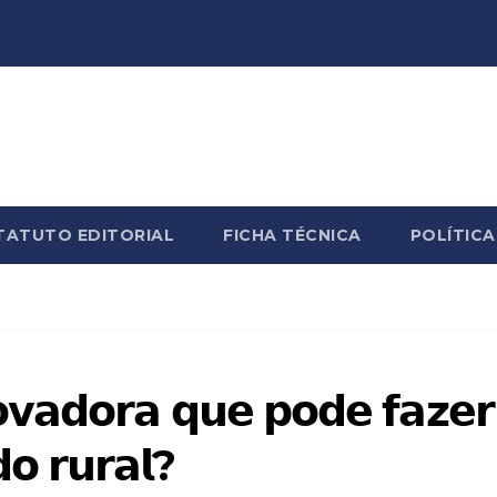
TATUTO EDITORIAL
FICHA TÉCNICA
POLÍTICA
𝘃𝗮𝗱𝗼𝗿𝗮 𝗾𝘂𝗲 𝗽𝗼𝗱𝗲 𝗳𝗮𝘇𝗲𝗿
𝗼 𝗿𝘂𝗿𝗮𝗹?