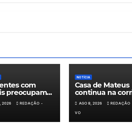
NOTÍCIA
entes com
Casa de Mateus
lis preocupam
continua na corr
estradas de
das Novas 7
, 2026
REDAÇÃO -
AGO 8, 2026
REDAÇÃO 
-os-Montes
Maravilhas de
Portugal
VO