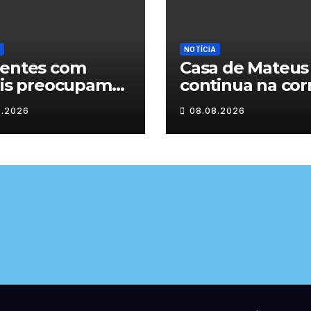
NOTÍCIA
dentes com
Casa de Mateus
lis preocupam
continua na cor
estradas de
das Novas 7
8.2026
08.08.2026
-os-Montes
Maravilhas de
Portugal