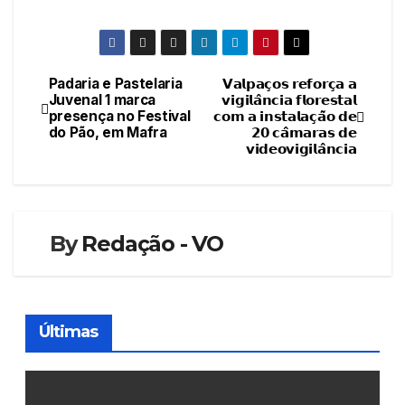
Padaria e Pastelaria
𝗩𝗮𝗹𝗽𝗮𝗰̧𝗼𝘀 𝗿𝗲𝗳𝗼𝗿𝗰̧𝗮 𝗮
Navegação
Juvenal 1 marca
𝘃𝗶𝗴𝗶𝗹𝗮̂𝗻𝗰𝗶𝗮 𝗳𝗹𝗼𝗿𝗲𝘀𝘁𝗮𝗹
presença no Festival
𝗰𝗼𝗺 𝗮 𝗶𝗻𝘀𝘁𝗮𝗹𝗮𝗰̧𝗮̃𝗼 𝗱𝗲
de
do Pão, em Mafra
𝟮𝟬 𝗰𝗮̂𝗺𝗮𝗿𝗮𝘀 𝗱𝗲
𝘃𝗶𝗱𝗲𝗼𝘃𝗶𝗴𝗶𝗹𝗮̂𝗻𝗰𝗶𝗮
artigos
By
Redação - VO
Últimas