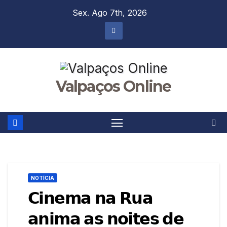
Skip
Sex. Ago 7th, 2026
to
content
Valpaços Online
NOTÍCIA
𝗖𝗶𝗻𝗲𝗺𝗮 𝗻𝗮 𝗥𝘂𝗮
𝗮𝗻𝗶𝗺𝗮 𝗮𝘀 𝗻𝗼𝗶𝘁𝗲𝘀 𝗱𝗲