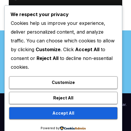
gratuitas
We respect your privacy
Cookies help us improve your experience,
deliver personalized content, and analyze
traffic. You can choose which cookies to allow
by clicking
Customize
. Click
Accept All
to
consent or
Reject All
to decline non-essential
Valpaços Online
cookies.
Customize
Reject All
Proudly powered by WordPress
|
Theme:
Newsup
by
Themeansar
.
Accept All
Home
Anunciar / Assinaturas
Estatuto Editorial
Ficha Técnica
Powered by
Política de privacidade
Utilidades