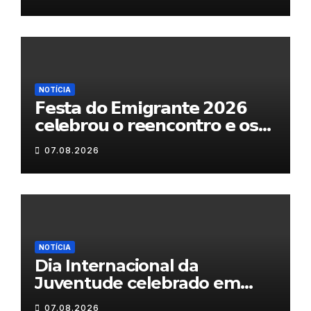
NOTÍCIA
𝗙𝗲𝘀𝘁𝗮 𝗱𝗼 𝗘𝗺𝗶𝗴𝗿𝗮𝗻𝘁𝗲 𝟮𝟬𝟮𝟲
𝗰𝗲𝗹𝗲𝗯𝗿𝗼𝘂 𝗼 𝗿𝗲𝗲𝗻𝗰𝗼𝗻𝘁𝗿𝗼 𝗲 𝗼𝘀
𝗹𝗮𝗰̧𝗼𝘀 𝗾𝘂𝗲 𝘂𝗻𝗲𝗺 𝗠𝘂𝗿𝗰̧𝗮
07.08.2026
NOTÍCIA
Dia Internacional da
Juventude celebrado em
Chaves com atividades
07.08.2026