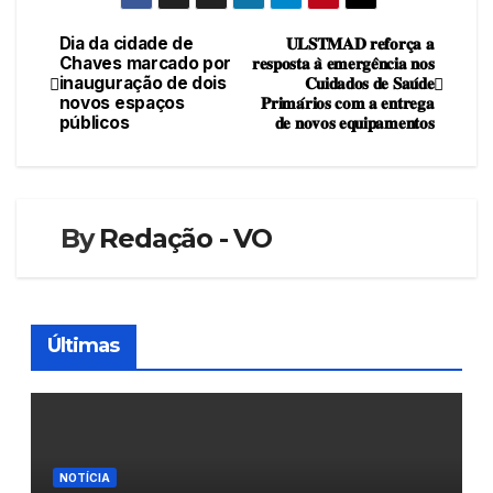
Dia da cidade de
𝐔𝐋𝐒𝐓𝐌𝐀𝐃 𝐫𝐞𝐟𝐨𝐫𝐜̧𝐚 𝐚
Navegação
Chaves marcado por
𝐫𝐞𝐬𝐩𝐨𝐬𝐭𝐚 𝐚̀ 𝐞𝐦𝐞𝐫𝐠𝐞̂𝐧𝐜𝐢𝐚 𝐧𝐨𝐬
inauguração de dois
𝐂𝐮𝐢𝐝𝐚𝐝𝐨𝐬 𝐝𝐞 𝐒𝐚𝐮́𝐝𝐞
de
novos espaços
𝐏𝐫𝐢𝐦𝐚́𝐫𝐢𝐨𝐬 𝐜𝐨𝐦 𝐚 𝐞𝐧𝐭𝐫𝐞𝐠𝐚
públicos
𝐝𝐞 𝐧𝐨𝐯𝐨𝐬 𝐞𝐪𝐮𝐢𝐩𝐚𝐦𝐞𝐧𝐭𝐨𝐬
artigos
By
Redação - VO
Últimas
NOTÍCIA