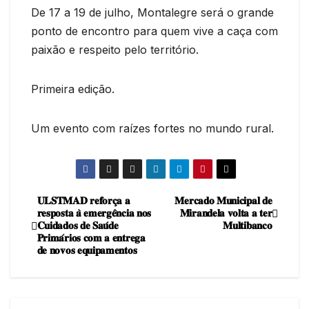
De 17 a 19 de julho, Montalegre será o grande
ponto de encontro para quem vive a caça com
paixão e respeito pelo território.
Primeira edição.
Um evento com raízes fortes no mundo rural.
𝐔𝐋𝐒𝐓𝐌𝐀𝐃 𝐫𝐞𝐟𝐨𝐫𝐜̧𝐚 𝐚
𝐌𝐞𝐫𝐜𝐚𝐝𝐨 𝐌𝐮𝐧𝐢𝐜𝐢𝐩𝐚𝐥 𝐝𝐞
Navegação
𝐫𝐞𝐬𝐩𝐨𝐬𝐭𝐚 𝐚̀ 𝐞𝐦𝐞𝐫𝐠𝐞̂𝐧𝐜𝐢𝐚 𝐧𝐨𝐬
𝐌𝐢𝐫𝐚𝐧𝐝𝐞𝐥𝐚 𝐯𝐨𝐥𝐭𝐚 𝐚 𝐭𝐞𝐫
𝐂𝐮𝐢𝐝𝐚𝐝𝐨𝐬 𝐝𝐞 𝐒𝐚𝐮́𝐝𝐞
𝐌𝐮𝐥𝐭𝐢𝐛𝐚𝐧𝐜𝐨
de
𝐏𝐫𝐢𝐦𝐚́𝐫𝐢𝐨𝐬 𝐜𝐨𝐦 𝐚 𝐞𝐧𝐭𝐫𝐞𝐠𝐚
𝐝𝐞 𝐧𝐨𝐯𝐨𝐬 𝐞𝐪𝐮𝐢𝐩𝐚𝐦𝐞𝐧𝐭𝐨𝐬
artigos