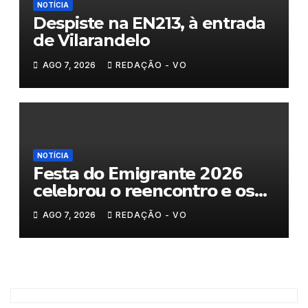
NOTÍCIA
Despiste na EN213, à entrada
de Vilarandelo
AGO 7, 2026
REDAÇÃO - VO
NOTÍCIA
𝗙𝗲𝘀𝘁𝗮 𝗱𝗼 𝗘𝗺𝗶𝗴𝗿𝗮𝗻𝘁𝗲 𝟮𝟬𝟮𝟲
𝗰𝗲𝗹𝗲𝗯𝗿𝗼𝘂 𝗼 𝗿𝗲𝗲𝗻𝗰𝗼𝗻𝘁𝗿𝗼 𝗲 𝗼𝘀
𝗹𝗮𝗰̧𝗼𝘀 𝗾𝘂𝗲 𝘂𝗻𝗲𝗺 𝗠𝘂𝗿𝗰̧𝗮
AGO 7, 2026
REDAÇÃO - VO