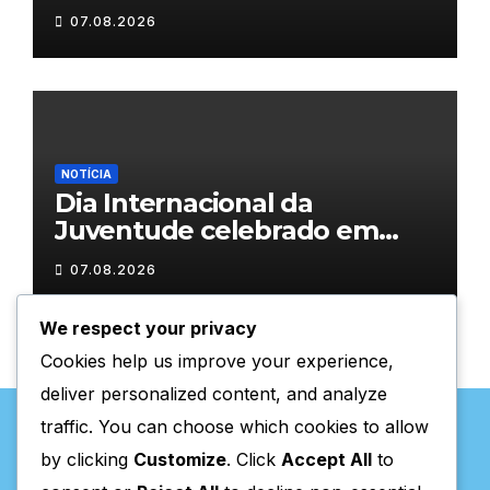
𝗹𝗮𝗰̧𝗼𝘀 𝗾𝘂𝗲 𝘂𝗻𝗲𝗺 𝗠𝘂𝗿𝗰̧𝗮
07.08.2026
NOTÍCIA
Dia Internacional da
Juventude celebrado em
Chaves com atividades
07.08.2026
gratuitas
We respect your privacy
Cookies help us improve your experience,
deliver personalized content, and analyze
traffic. You can choose which cookies to allow
by clicking
Customize
. Click
Accept All
to