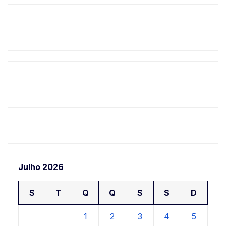
Julho 2026
S
T
Q
Q
S
S
D
1
2
3
4
5