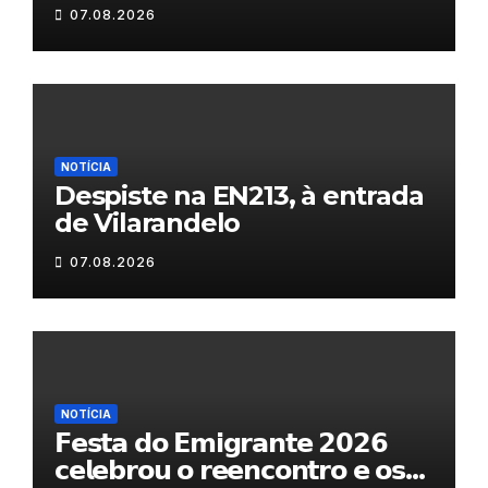
Fornos do Pinhal
07.08.2026
NOTÍCIA
Despiste na EN213, à entrada
de Vilarandelo
07.08.2026
NOTÍCIA
𝗙𝗲𝘀𝘁𝗮 𝗱𝗼 𝗘𝗺𝗶𝗴𝗿𝗮𝗻𝘁𝗲 𝟮𝟬𝟮𝟲
𝗰𝗲𝗹𝗲𝗯𝗿𝗼𝘂 𝗼 𝗿𝗲𝗲𝗻𝗰𝗼𝗻𝘁𝗿𝗼 𝗲 𝗼𝘀