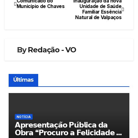
Comunicado do
Inauguração da nova
Navegação
Município de Chaves
Unidade de Saúde
Familiar Essência
de
Natural de Valpaços
artigos
By
Redação - VO
Últimas
NOTÍCIA
𝗔𝗽𝗿𝗲𝘀𝗲𝗻𝘁𝗮𝗰̧𝗮̃𝗼 𝗣𝘂́𝗯𝗹𝗶𝗰𝗮 𝗱𝗮
𝗢𝗯𝗿𝗮 “𝗣𝗿𝗼𝗰𝘂𝗿𝗼 𝗮 𝗙𝗲𝗹𝗶𝗰𝗶𝗱𝗮𝗱𝗲 𝗲