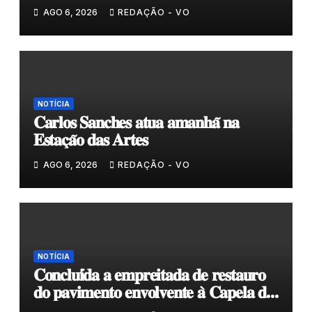
𝗲𝗹𝗮 𝗺𝗼𝗿𝗮 𝗰𝗼𝗺𝗶𝗴𝗼”
AGO 6, 2026
REDAÇÃO - VO
NOTÍCIA
𝐂𝐚𝐫𝐥𝐨𝐬 𝐒𝐚𝐧𝐜𝐡𝐞𝐬 𝐚𝐭𝐮𝐚 𝐚𝐦𝐚𝐧𝐡𝐚̃ 𝐧𝐚
𝐄𝐬𝐭𝐚𝐜̧𝐚̃𝐨 𝐝𝐚𝐬 𝐀𝐫𝐭𝐞𝐬
AGO 6, 2026
REDAÇÃO - VO
NOTÍCIA
𝐂𝐨𝐧𝐜𝐥𝐮𝐢́𝐝𝐚 𝐚 𝐞𝐦𝐩𝐫𝐞𝐢𝐭𝐚𝐝𝐚 𝐝𝐞 𝐫𝐞𝐬𝐭𝐚𝐮𝐫𝐨
𝐝𝐨 𝐩𝐚𝐯𝐢𝐦𝐞𝐧𝐭𝐨 𝐞𝐧𝐯𝐨𝐥𝐯𝐞𝐧𝐭𝐞 𝐚̀ 𝐂𝐚𝐩𝐞𝐥𝐚 𝐝𝐞
𝐂𝐨𝐯𝐚𝐬