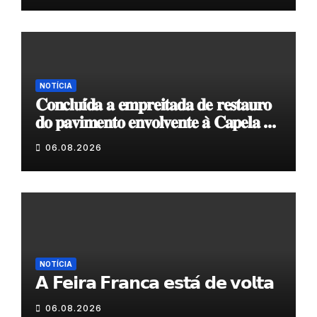
NOTÍCIA
𝐂𝐨𝐧𝐜𝐥𝐮𝐢́𝐝𝐚 𝐚 𝐞𝐦𝐩𝐫𝐞𝐢𝐭𝐚𝐝𝐚 𝐝𝐞 𝐫𝐞𝐬𝐭𝐚𝐮𝐫𝐨
𝐝𝐨 𝐩𝐚𝐯𝐢𝐦𝐞𝐧𝐭𝐨 𝐞𝐧𝐯𝐨𝐥𝐯𝐞𝐧𝐭𝐞 𝐚̀ 𝐂𝐚𝐩𝐞𝐥𝐚 𝐝𝐞
𝐂𝐨𝐯𝐚𝐬
06.08.2026
NOTÍCIA
𝗔 𝗙𝗲𝗶𝗿𝗮 𝗙𝗿𝗮𝗻𝗰𝗮 𝗲𝘀𝘁𝗮́ 𝗱𝗲 𝘃𝗼𝗹𝘁𝗮
06.08.2026