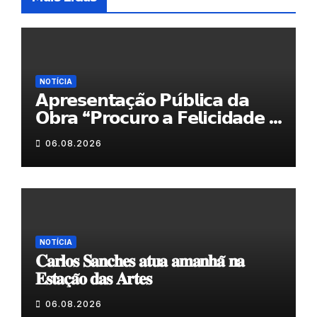
NOTÍCIA
𝗔𝗽𝗿𝗲𝘀𝗲𝗻𝘁𝗮𝗰̧𝗮̃𝗼 𝗣𝘂́𝗯𝗹𝗶𝗰𝗮 𝗱𝗮
𝗢𝗯𝗿𝗮 “𝗣𝗿𝗼𝗰𝘂𝗿𝗼 𝗮 𝗙𝗲𝗹𝗶𝗰𝗶𝗱𝗮𝗱𝗲 𝗲
𝗲𝗹𝗮 𝗺𝗼𝗿𝗮 𝗰𝗼𝗺𝗶𝗴𝗼”
06.08.2026
NOTÍCIA
𝐂𝐚𝐫𝐥𝐨𝐬 𝐒𝐚𝐧𝐜𝐡𝐞𝐬 𝐚𝐭𝐮𝐚 𝐚𝐦𝐚𝐧𝐡𝐚̃ 𝐧𝐚
𝐄𝐬𝐭𝐚𝐜̧𝐚̃𝐨 𝐝𝐚𝐬 𝐀𝐫𝐭𝐞𝐬
06.08.2026