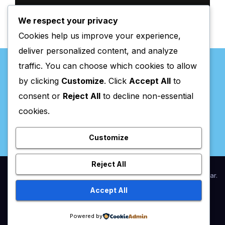
We respect your privacy
Cookies help us improve your experience,
deliver personalized content, and analyze
traffic. You can choose which cookies to allow
by clicking
Customize
. Click
Accept All
to
consent or
Reject All
to decline non-essential
Valpaços Online
cookies.
Customize
Reject All
Proudly powered by WordPress
|
Theme:
Newsup
by
Themeansar
.
Accept All
Home
Anunciar / Assinaturas
Estatuto Editorial
Ficha Técnica
Powered by
Política de privacidade
Utilidades