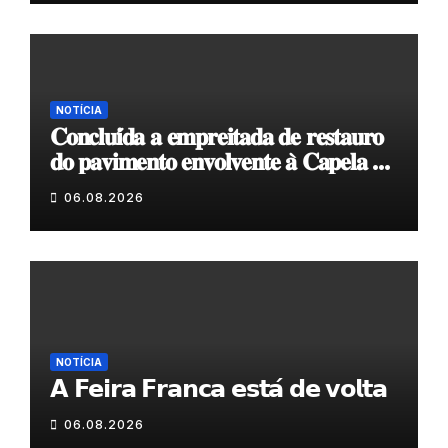
NOTÍCIA
𝐂𝐨𝐧𝐜𝐥𝐮𝐢́𝐝𝐚 𝐚 𝐞𝐦𝐩𝐫𝐞𝐢𝐭𝐚𝐝𝐚 𝐝𝐞 𝐫𝐞𝐬𝐭𝐚𝐮𝐫𝐨
𝐝𝐨 𝐩𝐚𝐯𝐢𝐦𝐞𝐧𝐭𝐨 𝐞𝐧𝐯𝐨𝐥𝐯𝐞𝐧𝐭𝐞 𝐚̀ 𝐂𝐚𝐩𝐞𝐥𝐚 𝐝𝐞
𝐂𝐨𝐯𝐚𝐬
06.08.2026
NOTÍCIA
𝗔 𝗙𝗲𝗶𝗿𝗮 𝗙𝗿𝗮𝗻𝗰𝗮 𝗲𝘀𝘁𝗮́ 𝗱𝗲 𝘃𝗼𝗹𝘁𝗮
06.08.2026