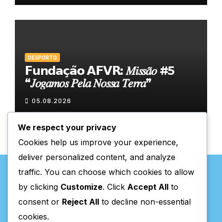
DESPORTO
𝗙𝘂𝗻𝗱𝗮𝗰̧𝗮̃𝗼 𝗔𝗙𝗩𝗥: 𝑀𝑖𝑠𝑠𝑎̃𝑜 #5
“𝐽𝑜𝑔𝑎𝑚𝑜𝑠 𝑃𝑒𝑙𝑎 𝑁𝑜𝑠𝑠𝑎 𝑇𝑒𝑟𝑟𝑎”
05.08.2026
We respect your privacy
Cookies help us improve your experience,
deliver personalized content, and analyze
traffic. You can choose which cookies to allow
by clicking
Customize
. Click
Accept All
to
consent or
Reject All
to decline non-essential
Valpaços Online
cookies.