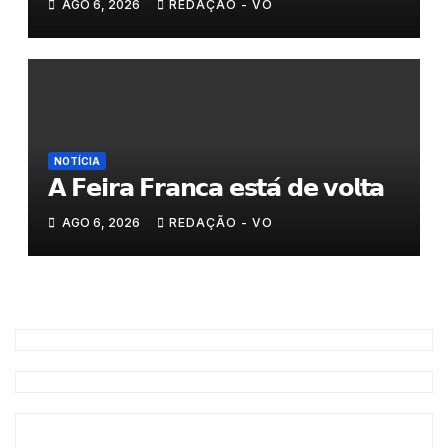
AGO 6, 2026
REDAÇÃO - VO
NOTÍCIA
𝗔 𝗙𝗲𝗶𝗿𝗮 𝗙𝗿𝗮𝗻𝗰𝗮 𝗲𝘀𝘁𝗮́ 𝗱𝗲 𝘃𝗼𝗹𝘁𝗮
AGO 6, 2026
REDAÇÃO - VO