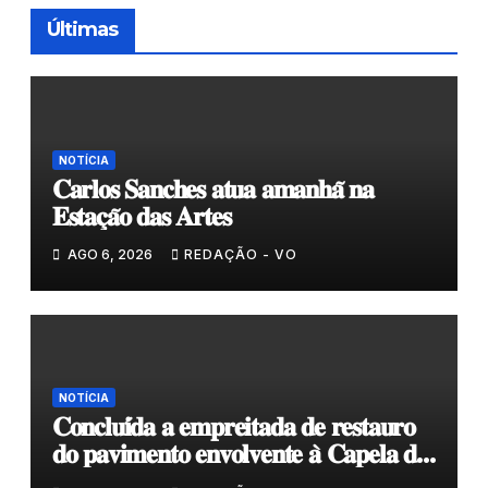
Últimas
NOTÍCIA
𝐂𝐚𝐫𝐥𝐨𝐬 𝐒𝐚𝐧𝐜𝐡𝐞𝐬 𝐚𝐭𝐮𝐚 𝐚𝐦𝐚𝐧𝐡𝐚̃ 𝐧𝐚
𝐄𝐬𝐭𝐚𝐜̧𝐚̃𝐨 𝐝𝐚𝐬 𝐀𝐫𝐭𝐞𝐬
AGO 6, 2026
REDAÇÃO - VO
NOTÍCIA
𝐂𝐨𝐧𝐜𝐥𝐮𝐢́𝐝𝐚 𝐚 𝐞𝐦𝐩𝐫𝐞𝐢𝐭𝐚𝐝𝐚 𝐝𝐞 𝐫𝐞𝐬𝐭𝐚𝐮𝐫𝐨
𝐝𝐨 𝐩𝐚𝐯𝐢𝐦𝐞𝐧𝐭𝐨 𝐞𝐧𝐯𝐨𝐥𝐯𝐞𝐧𝐭𝐞 𝐚̀ 𝐂𝐚𝐩𝐞𝐥𝐚 𝐝𝐞
𝐂𝐨𝐯𝐚𝐬