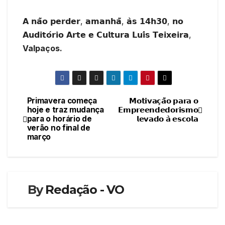
𝗔 𝗻𝗮̃𝗼 𝗽𝗲𝗿𝗱𝗲𝗿, 𝗮𝗺𝗮𝗻𝗵𝗮̃, 𝗮̀𝘀 𝟭𝟰𝗵𝟯𝟬, 𝗻𝗼
𝗔𝘂𝗱𝗶𝘁𝗼́𝗿𝗶𝗼 𝗔𝗿𝘁𝗲 𝗲 𝗖𝘂𝗹𝘁𝘂𝗿𝗮 𝗟𝘂𝗶́𝘀 𝗧𝗲𝗶𝘅𝗲𝗶𝗿𝗮,
Valpaços.
Primavera começa
𝗠𝗼𝘁𝗶𝘃𝗮𝗰̧𝗮̃𝗼 𝗽𝗮𝗿𝗮 𝗼
Navegação
hoje e traz mudança
𝗘𝗺𝗽𝗿𝗲𝗲𝗻𝗱𝗲𝗱𝗼𝗿𝗶𝘀𝗺𝗼
para o horário de
𝗹𝗲𝘃𝗮𝗱𝗼 𝗮̀ 𝗲𝘀𝗰𝗼𝗹𝗮
de
verão no final de
março
artigos
By
Redação - VO