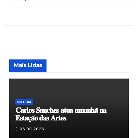
Mais Lidas
NOTÍCIA
𝐂𝐚𝐫𝐥𝐨𝐬 𝐒𝐚𝐧𝐜𝐡𝐞𝐬 𝐚𝐭𝐮𝐚 𝐚𝐦𝐚𝐧𝐡𝐚̃ 𝐧𝐚
𝐄𝐬𝐭𝐚𝐜̧𝐚̃𝐨 𝐝𝐚𝐬 𝐀𝐫𝐭𝐞𝐬
06.08.2026