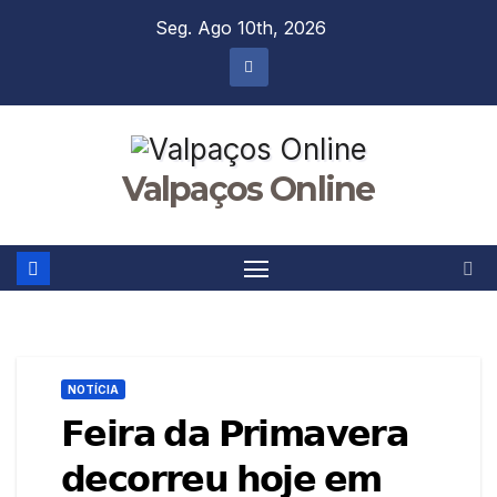
Skip
Seg. Ago 10th, 2026
to
content
Valpaços Online
NOTÍCIA
𝗙𝗲𝗶𝗿𝗮 𝗱𝗮 𝗣𝗿𝗶𝗺𝗮𝘃𝗲𝗿𝗮
𝗱𝗲𝗰𝗼𝗿𝗿𝗲𝘂 𝗵𝗼𝗷𝗲 𝗲𝗺