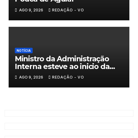
AGO 9, 2026
REDAÇÃO - VO
NOTÍCIA
Ministro da Administração
Interna esteve ao inicio da
tarde em Valpaços
AGO 9, 2026
REDAÇÃO - VO