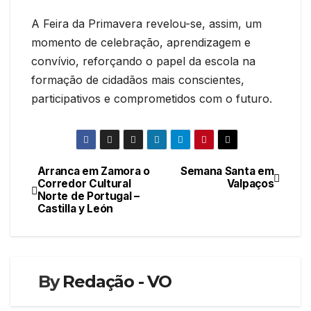
A Feira da Primavera revelou-se, assim, um
momento de celebração, aprendizagem e
convívio, reforçando o papel da escola na
formação de cidadãos mais conscientes,
participativos e comprometidos com o futuro.
Arranca em Zamora o
Semana Santa em
Navegação
Corredor Cultural
Valpaços
Norte de Portugal –
de
Castilla y León
artigos
By
Redação - VO