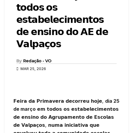
𝘁𝗼𝗱𝗼𝘀 𝗼𝘀
𝗲𝘀𝘁𝗮𝗯𝗲𝗹𝗲𝗰𝗶𝗺𝗲𝗻𝘁𝗼𝘀
𝗱𝗲 𝗲𝗻𝘀𝗶𝗻𝗼 𝗱𝗼 𝗔𝗘 𝗱𝗲
𝗩𝗮𝗹𝗽𝗮𝗰̧𝗼𝘀
By
Redação - VO
MAR 25, 2026
𝗙𝗲𝗶𝗿𝗮 𝗱𝗮 𝗣𝗿𝗶𝗺𝗮𝘃𝗲𝗿𝗮 𝗱𝗲𝗰𝗼𝗿𝗿𝗲𝘂 𝗵𝗼𝗷𝗲,
dia 25
de março
𝗲𝗺 𝘁𝗼𝗱𝗼𝘀 𝗼𝘀 𝗲𝘀𝘁𝗮𝗯𝗲𝗹𝗲𝗰𝗶𝗺𝗲𝗻𝘁𝗼𝘀
𝗱𝗲 𝗲𝗻𝘀𝗶𝗻𝗼 𝗱𝗼 𝗔𝗴𝗿𝘂𝗽𝗮𝗺𝗲𝗻𝘁𝗼 𝗱𝗲 𝗘𝘀𝗰𝗼𝗹𝗮𝘀
𝗱𝗲 𝗩𝗮𝗹𝗽𝗮𝗰̧𝗼𝘀, 𝗻𝘂𝗺𝗮 𝗶𝗻𝗶𝗰𝗶𝗮𝘁𝗶𝘃𝗮 𝗾𝘂𝗲
𝗲𝗻𝘃𝗼𝗹𝘃𝗲𝘂 𝘁𝗼𝗱𝗮 𝗮 𝗰𝗼𝗺𝘂𝗻𝗶𝗱𝗮𝗱𝗲 𝗲𝘀𝗰𝗼𝗹𝗮𝗿.