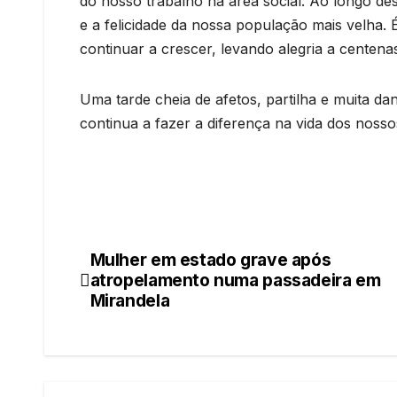
do nosso trabalho na área social. Ao longo de
e a felicidade da nossa população mais velha. 
continuar a crescer, levando alegria a centena
Uma tarde cheia de afetos, partilha e muita da
continua a fazer a diferença na vida dos nosso
Mulher em estado grave após
Navegação
atropelamento numa passadeira em
de
Mirandela
artigos