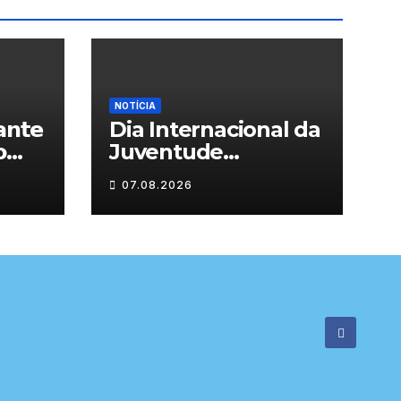
NOTÍCIA
𝗻𝘁𝗲
Dia Internacional da

Juventude
celebrado em
07.08.2026

Chaves com
atividades gratuitas