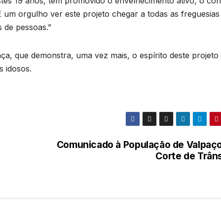
stes 19 anos, tem promovido o envelhecimento ativo, o con
É um orgulho ver este projeto chegar a todas as freguesias
s de pessoas.”
nça, que demonstra, uma vez mais, o espírito deste projeto
s idosos.
Comunicado à População de Valpaço
Corte de Trâns