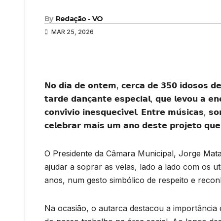
By
Redação - VO
MAR 25, 2026
𝗡𝗼 𝗱𝗶𝗮 𝗱𝗲 𝗼𝗻𝘁𝗲𝗺, 𝗰𝗲𝗿𝗰𝗮 𝗱𝗲 𝟯𝟱𝟬 𝗶𝗱𝗼𝘀𝗼𝘀 𝗱𝗲 
𝘁𝗮𝗿𝗱𝗲 𝗱𝗮𝗻𝗰̧𝗮𝗻𝘁𝗲 𝗲𝘀𝗽𝗲𝗰𝗶𝗮𝗹, 𝗾𝘂𝗲 𝗹𝗲𝘃𝗼𝘂 𝗮 𝗲
𝗰𝗼𝗻𝘃𝗶́𝘃𝗶𝗼 𝗶𝗻𝗲𝘀𝗾𝘂𝗲𝗰𝗶́𝘃𝗲𝗹. 𝗘𝗻𝘁𝗿𝗲 𝗺𝘂́𝘀𝗶𝗰𝗮𝘀, 𝘀
𝗰𝗲𝗹𝗲𝗯𝗿𝗮𝗿 𝗺𝗮𝗶𝘀 𝘂𝗺 𝗮𝗻𝗼 𝗱𝗲𝘀𝘁𝗲 𝗽𝗿𝗼𝗷𝗲𝘁𝗼 𝗾𝘂𝗲
O Presidente da Câmara Municipal, Jorge Mat
ajudar a soprar as velas, lado a lado com os u
anos, num gesto simbólico de respeito e recon
Na ocasião, o autarca destacou a importância d