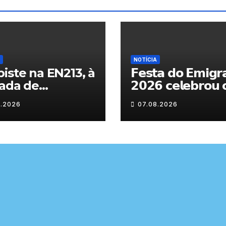
NOTÍCIA
iste na EN213, à
𝗙𝗲𝘀𝘁𝗮 𝗱𝗼 𝗘𝗺𝗶𝗴𝗿
ada de
𝟮𝟬𝟮𝟲 𝗰𝗲𝗹𝗲𝗯𝗿𝗼𝘂 
randelo
𝗿𝗲𝗲𝗻𝗰𝗼𝗻𝘁𝗿𝗼 𝗲 𝗼𝘀
8.2026
07.08.2026
𝗹𝗮𝗰̧𝗼𝘀 𝗾𝘂𝗲 𝘂𝗻𝗲
𝗠𝘂𝗿𝗰̧𝗮