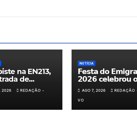
NOTÍCIA
iste na EN213,
𝗙𝗲𝘀𝘁𝗮 𝗱𝗼 𝗘𝗺𝗶𝗴𝗿
trada de
𝟮𝟬𝟮𝟲 𝗰𝗲𝗹𝗲𝗯𝗿𝗼𝘂 
randelo
𝗿𝗲𝗲𝗻𝗰𝗼𝗻𝘁𝗿𝗼 𝗲 𝗼𝘀
, 2026
REDAÇÃO -
AGO 7, 2026
REDAÇÃO 
𝗹𝗮𝗰̧𝗼𝘀 𝗾𝘂𝗲 𝘂𝗻𝗲𝗺
𝗠𝘂𝗿𝗰̧𝗮
VO