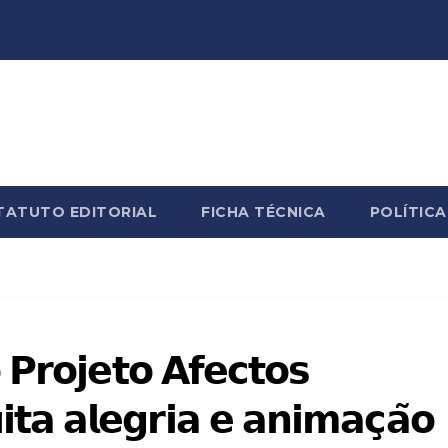
TATUTO EDITORIAL
FICHA TÉCNICA
POLÍTICA
 𝗣𝗿𝗼𝗷𝗲𝘁𝗼 𝗔𝗳𝗲𝗰𝘁𝗼𝘀
𝗮 𝗮𝗹𝗲𝗴𝗿𝗶𝗮 𝗲 𝗮𝗻𝗶𝗺𝗮𝗰̧𝗮̃𝗼