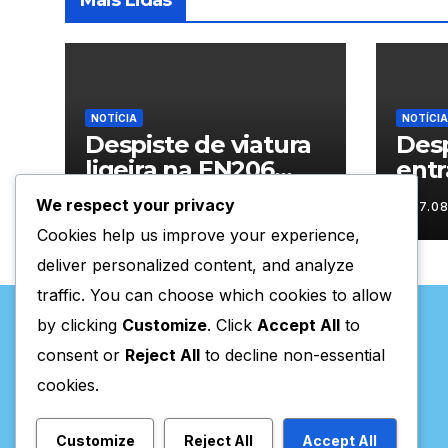
Mais Lidas
NOTÍCIA
NOTÍCIA
Despiste de viatura
Desp
ligeira na EN206
entr
junto ao
Vila
We respect your privacy
07.08.2026
07.0
cruzamento Fornos
Cookies help us improve your experience,
do Pinhal
deliver personalized content, and analyze
traffic. You can choose which cookies to allow
by clicking
Customize
. Click
Accept All
to
consent or
Reject All
to decline non-essential
cookies.
Valpaços Online
Customize
Reject All
Accept All