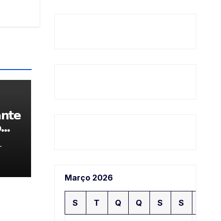
𝗻𝘁𝗲

-
Março 2026
S
T
Q
Q
S
S
D