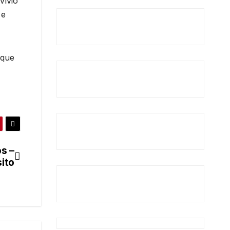
vívio
 e
 que
s –
ito