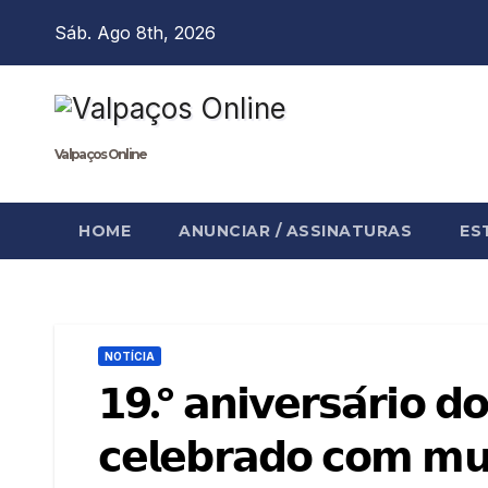
Skip
Sáb. Ago 8th, 2026
to
content
Valpaços Online
HOME
ANUNCIAR / ASSINATURAS
ES
NOTÍCIA
𝟭𝟵.º 𝗮𝗻𝗶𝘃𝗲𝗿𝘀𝗮́𝗿𝗶𝗼 𝗱
𝗰𝗲𝗹𝗲𝗯𝗿𝗮𝗱𝗼 𝗰𝗼𝗺 𝗺𝘂𝗶