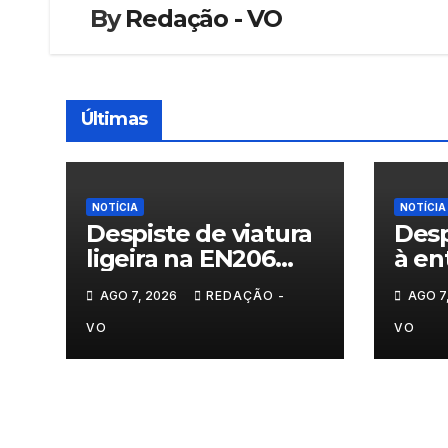
By
Redação - VO
Últimas
NOTÍCIA
NOTÍCIA
Despiste de viatura
Desp
ligeira na EN206
à en
junto ao
Vila
AGO 7, 2026
REDAÇÃO -
AGO 7
cruzamento Fornos
do Pinhal
VO
VO