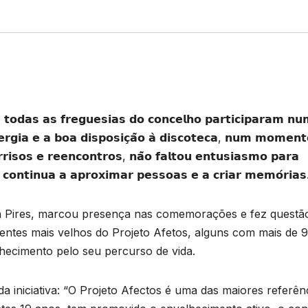
𝘁𝗼𝗱𝗮𝘀 𝗮𝘀 𝗳𝗿𝗲𝗴𝘂𝗲𝘀𝗶𝗮𝘀 𝗱𝗼 𝗰𝗼𝗻𝗰𝗲𝗹𝗵𝗼 𝗽𝗮𝗿𝘁𝗶𝗰𝗶𝗽𝗮𝗿𝗮𝗺 𝗻𝘂
𝗲𝗿𝗴𝗶𝗮 𝗲 𝗮 𝗯𝗼𝗮 𝗱𝗶𝘀𝗽𝗼𝘀𝗶𝗰̧𝗮̃𝗼 𝗮̀ 𝗱𝗶𝘀𝗰𝗼𝘁𝗲𝗰𝗮, 𝗻𝘂𝗺 𝗺𝗼𝗺𝗲𝗻
𝗼𝗿𝗿𝗶𝘀𝗼𝘀 𝗲 𝗿𝗲𝗲𝗻𝗰𝗼𝗻𝘁𝗿𝗼𝘀, 𝗻𝗮̃𝗼 𝗳𝗮𝗹𝘁𝗼𝘂 𝗲𝗻𝘁𝘂𝘀𝗶𝗮𝘀𝗺𝗼 𝗽𝗮𝗿𝗮
 𝗰𝗼𝗻𝘁𝗶𝗻𝘂𝗮 𝗮 𝗮𝗽𝗿𝗼𝘅𝗶𝗺𝗮𝗿 𝗽𝗲𝘀𝘀𝗼𝗮𝘀 𝗲 𝗮 𝗰𝗿𝗶𝗮𝗿 𝗺𝗲𝗺𝗼́𝗿𝗶𝗮𝘀
a Pires, marcou presença nas comemorações e fez questã
tentes mais velhos do Projeto Afetos, alguns com mais de 
hecimento pelo seu percurso de vida.
a iniciativa: “O Projeto Afectos é uma das maiores referên