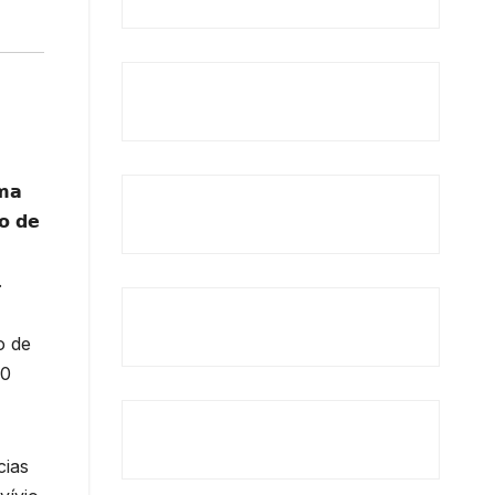
𝗺𝗮
𝗼 𝗱𝗲
.
o de
90
cias