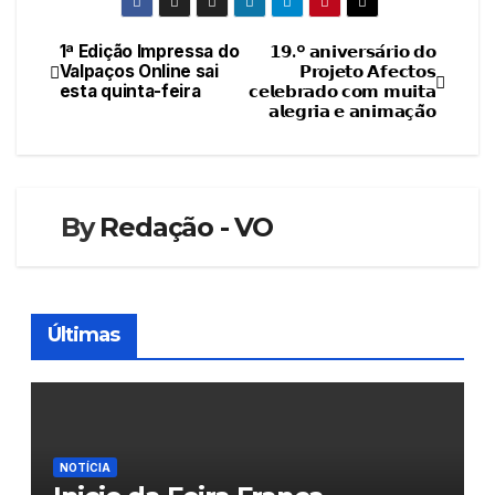
1ª Edição Impressa do
𝟭𝟵.º 𝗮𝗻𝗶𝘃𝗲𝗿𝘀𝗮́𝗿𝗶𝗼 𝗱𝗼
Navegação
Valpaços Online sai
𝗣𝗿𝗼𝗷𝗲𝘁𝗼 𝗔𝗳𝗲𝗰𝘁𝗼𝘀
esta quinta-feira
𝗰𝗲𝗹𝗲𝗯𝗿𝗮𝗱𝗼 𝗰𝗼𝗺 𝗺𝘂𝗶𝘁𝗮
de
𝗮𝗹𝗲𝗴𝗿𝗶𝗮 𝗲 𝗮𝗻𝗶𝗺𝗮𝗰̧𝗮̃𝗼
artigos
By
Redação - VO
Últimas
NOTÍCIA