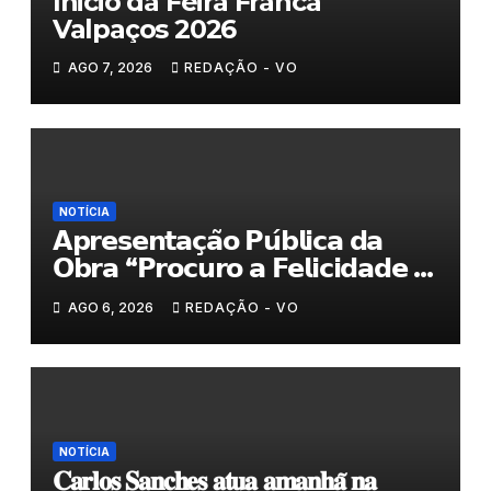
Inicio da Feira Franca
Valpaços 2026
AGO 7, 2026
REDAÇÃO - VO
NOTÍCIA
𝗔𝗽𝗿𝗲𝘀𝗲𝗻𝘁𝗮𝗰̧𝗮̃𝗼 𝗣𝘂́𝗯𝗹𝗶𝗰𝗮 𝗱𝗮
𝗢𝗯𝗿𝗮 “𝗣𝗿𝗼𝗰𝘂𝗿𝗼 𝗮 𝗙𝗲𝗹𝗶𝗰𝗶𝗱𝗮𝗱𝗲 𝗲
𝗲𝗹𝗮 𝗺𝗼𝗿𝗮 𝗰𝗼𝗺𝗶𝗴𝗼”
AGO 6, 2026
REDAÇÃO - VO
NOTÍCIA
𝐂𝐚𝐫𝐥𝐨𝐬 𝐒𝐚𝐧𝐜𝐡𝐞𝐬 𝐚𝐭𝐮𝐚 𝐚𝐦𝐚𝐧𝐡𝐚̃ 𝐧𝐚