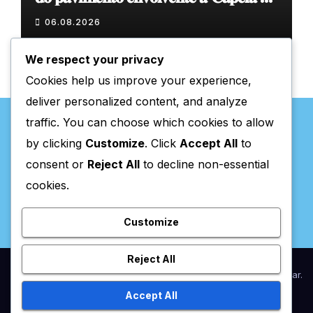
𝐂𝐨𝐯𝐚𝐬
06.08.2026
We respect your privacy
Cookies help us improve your experience,
deliver personalized content, and analyze
traffic. You can choose which cookies to allow
by clicking
Customize
. Click
Accept All
to
consent or
Reject All
to decline non-essential
Valpaços Online
cookies.
Customize
Reject All
Proudly powered by WordPress
|
Theme:
Newsup
by
Themeansar
.
Accept All
Home
Anunciar / Assinaturas
Estatuto Editorial
Ficha Técnica