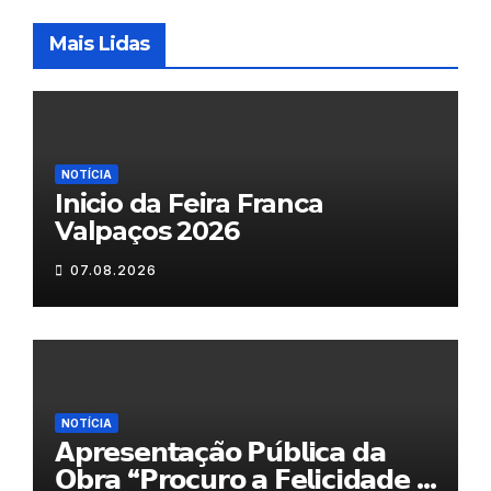
Mais Lidas
NOTÍCIA
Inicio da Feira Franca
Valpaços 2026
07.08.2026
NOTÍCIA
𝗔𝗽𝗿𝗲𝘀𝗲𝗻𝘁𝗮𝗰̧𝗮̃𝗼 𝗣𝘂́𝗯𝗹𝗶𝗰𝗮 𝗱𝗮
𝗢𝗯𝗿𝗮 “𝗣𝗿𝗼𝗰𝘂𝗿𝗼 𝗮 𝗙𝗲𝗹𝗶𝗰𝗶𝗱𝗮𝗱𝗲 𝗲