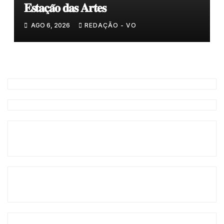
𝐄𝐬𝐭𝐚𝐜̧𝐚̃𝐨 𝐝𝐚𝐬 𝐀𝐫𝐭𝐞𝐬
AGO 6, 2026
REDAÇÃO - VO