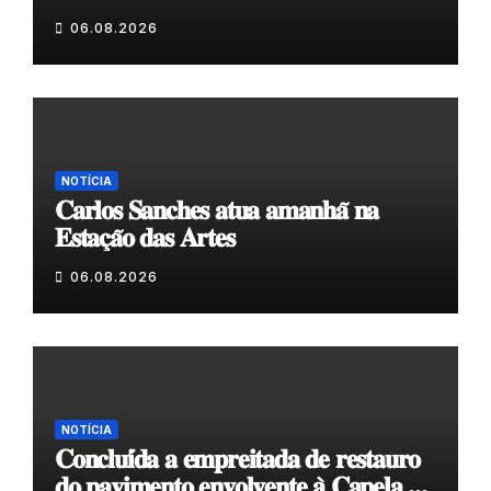
𝗲𝗹𝗮 𝗺𝗼𝗿𝗮 𝗰𝗼𝗺𝗶𝗴𝗼”
06.08.2026
NOTÍCIA
𝐂𝐚𝐫𝐥𝐨𝐬 𝐒𝐚𝐧𝐜𝐡𝐞𝐬 𝐚𝐭𝐮𝐚 𝐚𝐦𝐚𝐧𝐡𝐚̃ 𝐧𝐚
𝐄𝐬𝐭𝐚𝐜̧𝐚̃𝐨 𝐝𝐚𝐬 𝐀𝐫𝐭𝐞𝐬
06.08.2026
NOTÍCIA
𝐂𝐨𝐧𝐜𝐥𝐮𝐢́𝐝𝐚 𝐚 𝐞𝐦𝐩𝐫𝐞𝐢𝐭𝐚𝐝𝐚 𝐝𝐞 𝐫𝐞𝐬𝐭𝐚𝐮𝐫𝐨
𝐝𝐨 𝐩𝐚𝐯𝐢𝐦𝐞𝐧𝐭𝐨 𝐞𝐧𝐯𝐨𝐥𝐯𝐞𝐧𝐭𝐞 𝐚̀ 𝐂𝐚𝐩𝐞𝐥𝐚 𝐝𝐞