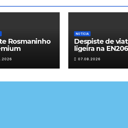
NOTÍCIA
ite Rosmaninho
Despiste de via
emium
ligeira na EN206
junto ao
8.2026
07.08.2026
cruzamento Fo
do Pinhal