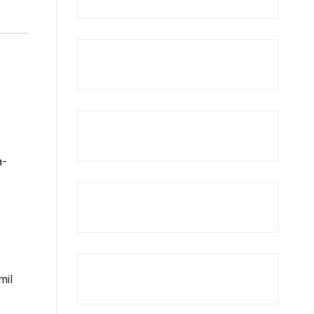
a-
mil