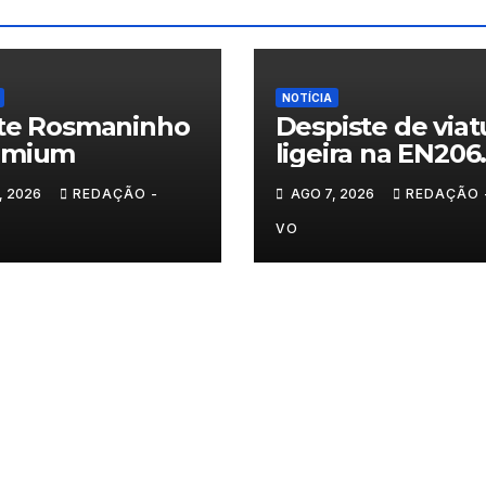
NOTÍCIA
te Rosmaninho
Despiste de viat
emium
ligeira na EN206
junto ao
, 2026
REDAÇÃO -
AGO 7, 2026
REDAÇÃO 
cruzamento For
do Pinhal
VO