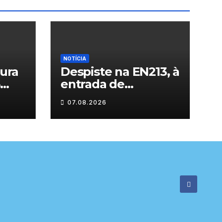
NOTÍCIA
tura
Despiste na EN213, à
entrada de
Vilarandelo
07.08.2026
rnos