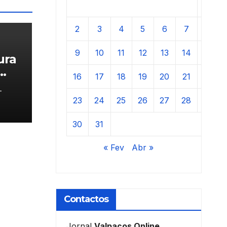
1
2
3
4
5
6
7
8
9
10
11
12
13
14
15
ura
16
17
18
19
20
21
22
-
nos
23
24
25
26
27
28
29
30
31
« Fev
Abr »
Contactos
Jornal
Valpaços Online