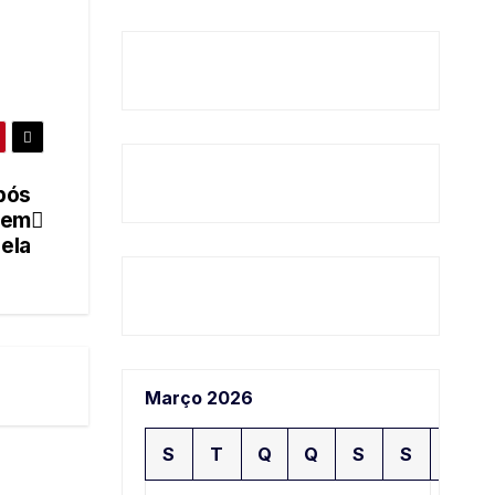
pós
 em
ela
Março 2026
S
T
Q
Q
S
S
D