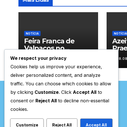
Mais Lidas
NOTÍCIA
NOTÍCIA
Feira Franca de
Aze
Valpaços no
Pra
segundo dia
We respect your privacy
08.08.2026
08.0
Cookies help us improve your experience,
deliver personalized content, and analyze
traffic. You can choose which cookies to allow
by clicking
Customize
. Click
Accept All
to
consent or
Reject All
to decline non-essential
cookies.
Valpaços Online
Customize
Reject All
Accept All