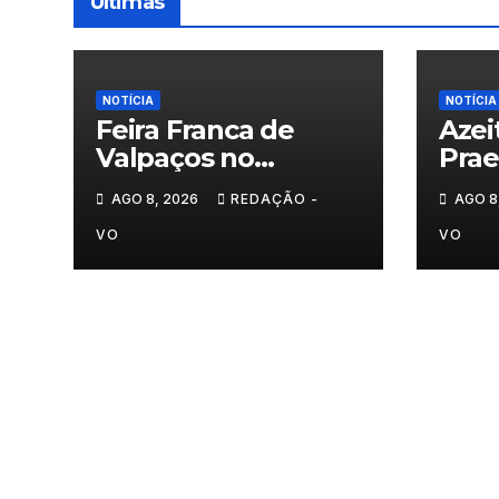
Últimas
NOTÍCIA
NOTÍCIA
Feira Franca de
Azei
Valpaços no
Pra
segundo dia
AGO 8, 2026
REDAÇÃO -
AGO 8
VO
VO