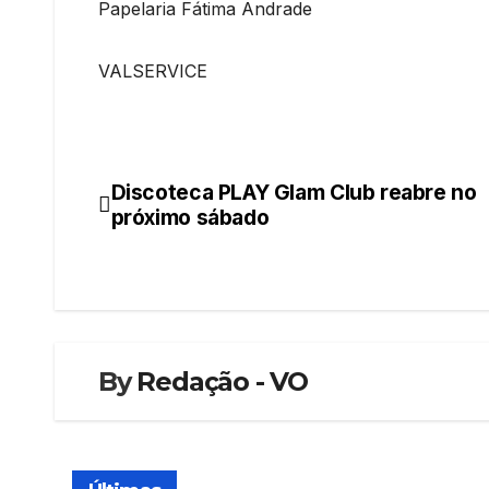
Papelaria Fátima Andrade
VALSERVICE
Discoteca PLAY Glam Club reabre no
Navegação
próximo sábado
de
artigos
By
Redação - VO