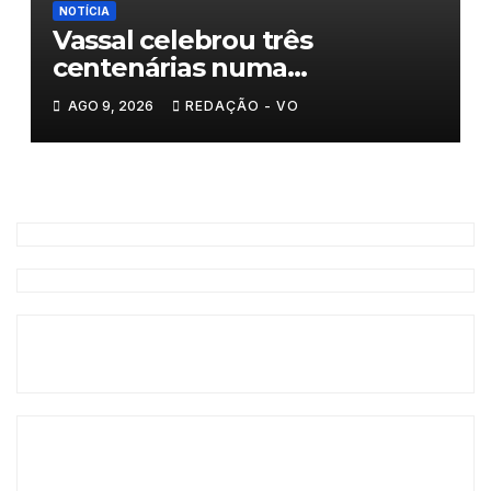
NOTÍCIA
Vassal celebrou três
centenárias numa
homenagem a um século de
AGO 9, 2026
REDAÇÃO - VO
histórias