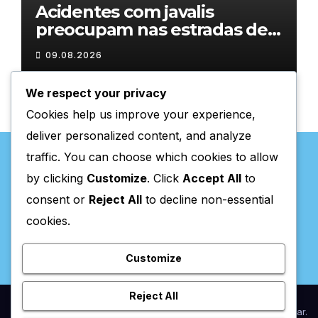
Acidentes com javalis
preocupam nas estradas de
Trás-os-Montes
09.08.2026
We respect your privacy
Cookies help us improve your experience,
deliver personalized content, and analyze
traffic. You can choose which cookies to allow
by clicking
Customize
. Click
Accept All
to
consent or
Reject All
to decline non-essential
Valpaços Online
cookies.
Customize
Reject All
Proudly powered by WordPress
|
Theme:
Newsup
by
Themeansar
.