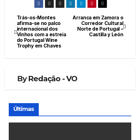
Trás-os-Montes
Arranca em Zamora o
Navegação
afirma-se no palco
Corredor Cultural
internacional dos
Norte de Portugal –
de
Vinhos com a estreia
Castilla y León
do Portugal Wine
artigos
Trophy em Chaves
By
Redação - VO
Últimas