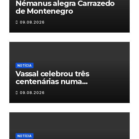
Némanus alegra Carrazedo
de Montenegro
09.08.2026
NOTÍCIA
Vassal celebrou três
centenárias numa
homenagem a um século de
09.08.2026
histórias
NOTÍCIA