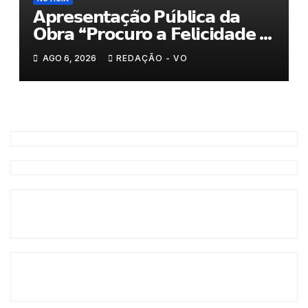
𝗔𝗽𝗿𝗲𝘀𝗲𝗻𝘁𝗮𝗰̧𝗮̃𝗼 𝗣𝘂́𝗯𝗹𝗶𝗰𝗮 𝗱𝗮
𝗢𝗯𝗿𝗮 “𝗣𝗿𝗼𝗰𝘂𝗿𝗼 𝗮 𝗙𝗲𝗹𝗶𝗰𝗶𝗱𝗮𝗱𝗲 𝗲
𝗲𝗹𝗮 𝗺𝗼𝗿𝗮 𝗰𝗼𝗺𝗶𝗴𝗼”
AGO 6, 2026
REDAÇÃO - VO