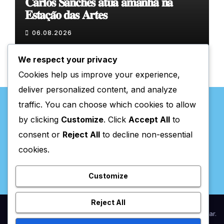
𝐂𝐚𝐫𝐥𝐨𝐬 𝐒𝐚𝐧𝐜𝐡𝐞𝐬 𝐚𝐭𝐮𝐚 𝐚𝐦𝐚𝐧𝐡𝐚̃ 𝐧𝐚
𝐄𝐬𝐭𝐚𝐜̧𝐚̃𝐨 𝐝𝐚𝐬 𝐀𝐫𝐭𝐞𝐬
06.08.2026
We respect your privacy
Cookies help us improve your experience,
deliver personalized content, and analyze
traffic. You can choose which cookies to allow
by clicking
Customize
. Click
Accept All
to
consent or
Reject All
to decline non-essential
Valpaços Online
cookies.
Customize
Reject All
Proudly powered by WordPress
|
Theme:
Newsup
by
Themeansar
.