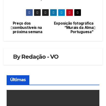
Preço dos
Exposição fotográfica
Navegação
combustíveis na
“Murais da Alma
próxima semana
Portuguesa”
de
artigos
By
Redação - VO
Últimas