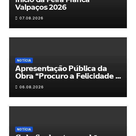
Valpaços 2026
07.08.2026
NOTÍCIA
𝗔𝗽𝗿𝗲𝘀𝗲𝗻𝘁𝗮𝗰̧𝗮̃𝗼 𝗣𝘂́𝗯𝗹𝗶𝗰𝗮 𝗱𝗮
𝗢𝗯𝗿𝗮 “𝗣𝗿𝗼𝗰𝘂𝗿𝗼 𝗮 𝗙𝗲𝗹𝗶𝗰𝗶𝗱𝗮𝗱𝗲 𝗲
𝗲𝗹𝗮 𝗺𝗼𝗿𝗮 𝗰𝗼𝗺𝗶𝗴𝗼”
06.08.2026
NOTÍCIA