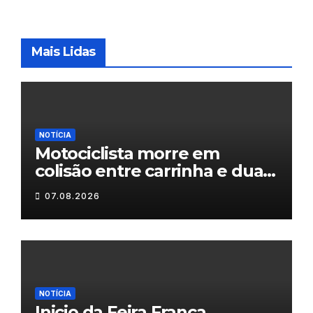
Mais Lidas
NOTÍCIA
Motociclista morre em
colisão entre carrinha e duas
motas em Chaves
07.08.2026
NOTÍCIA
Inicio da Feira Franca