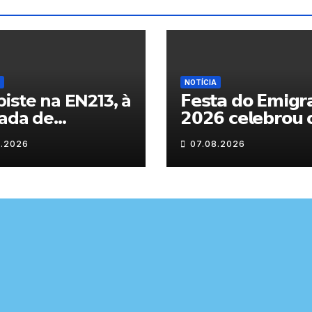
NOTÍCIA
iste na EN213, à
𝗙𝗲𝘀𝘁𝗮 𝗱𝗼 𝗘𝗺𝗶𝗴𝗿
ada de
𝟮𝟬𝟮𝟲 𝗰𝗲𝗹𝗲𝗯𝗿𝗼𝘂 
randelo
𝗿𝗲𝗲𝗻𝗰𝗼𝗻𝘁𝗿𝗼 𝗲 𝗼𝘀
8.2026
07.08.2026
𝗹𝗮𝗰̧𝗼𝘀 𝗾𝘂𝗲 𝘂𝗻𝗲
𝗠𝘂𝗿𝗰̧𝗮