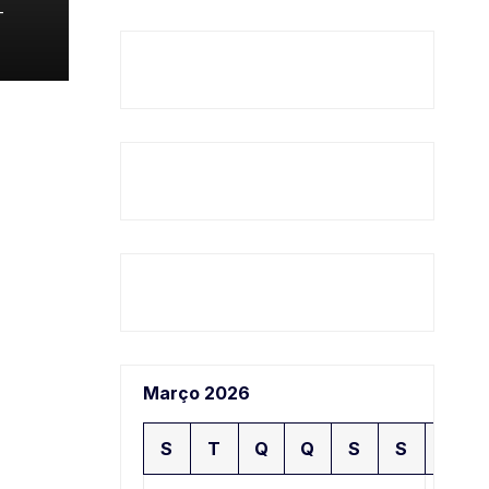
-
Março 2026
S
T
Q
Q
S
S
D