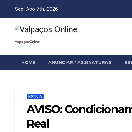
Skip
Sex. Ago 7th, 2026
to
content
Valpaços Online
HOME
ANUNCIAR / ASSINATURAS
ES
NOTÍCIA
AVISO: Condicionam
Real