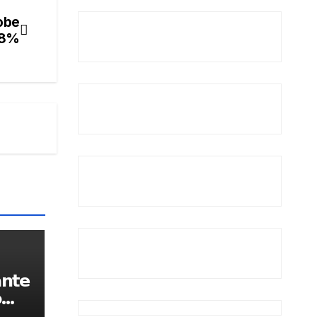
obe
38%
𝗻𝘁𝗲
