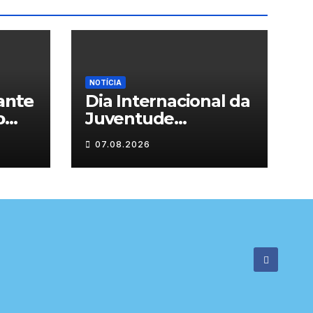
NOTÍCIA
𝗻𝘁𝗲
Dia Internacional da

Juventude
celebrado em
07.08.2026

Chaves com
atividades gratuitas