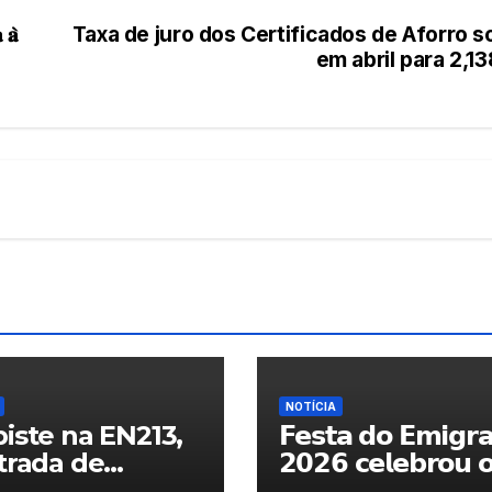
 𝐚̀
Taxa de juro dos Certificados de Aforro s
em abril para 2,1
NOTÍCIA
iste na EN213,
𝗙𝗲𝘀𝘁𝗮 𝗱𝗼 𝗘𝗺𝗶𝗴𝗿
trada de
𝟮𝟬𝟮𝟲 𝗰𝗲𝗹𝗲𝗯𝗿𝗼𝘂 
randelo
𝗿𝗲𝗲𝗻𝗰𝗼𝗻𝘁𝗿𝗼 𝗲 𝗼𝘀