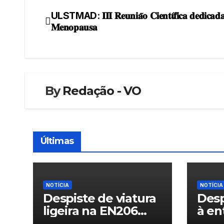
ULSTMAD: 𝐈𝐈𝐈 𝐑𝐞𝐮𝐧𝐢𝐚̃𝐨 𝐂𝐢𝐞𝐧𝐭𝛊́𝐟𝐢𝐜𝐚 𝐝𝐞𝐝𝐢𝐜𝐚𝐝𝐚
Navegação
𝐌𝐞𝐧𝐨𝐩𝐚𝐮𝐬𝐚
de
artigos
By
Redação - VO
Últimas
NOTÍCIA
NOTÍCIA
Despiste de viatura
Desp
ligeira na EN206
à en
junto ao
Vila