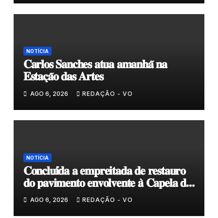
NOTÍCIA
𝐂𝐚𝐫𝐥𝐨𝐬 𝐒𝐚𝐧𝐜𝐡𝐞𝐬 𝐚𝐭𝐮𝐚 𝐚𝐦𝐚𝐧𝐡𝐚̃ 𝐧𝐚
𝐄𝐬𝐭𝐚𝐜̧𝐚̃𝐨 𝐝𝐚𝐬 𝐀𝐫𝐭𝐞𝐬
AGO 6, 2026
REDAÇÃO - VO
NOTÍCIA
𝐂𝐨𝐧𝐜𝐥𝐮𝐢́𝐝𝐚 𝐚 𝐞𝐦𝐩𝐫𝐞𝐢𝐭𝐚𝐝𝐚 𝐝𝐞 𝐫𝐞𝐬𝐭𝐚𝐮𝐫𝐨
𝐝𝐨 𝐩𝐚𝐯𝐢𝐦𝐞𝐧𝐭𝐨 𝐞𝐧𝐯𝐨𝐥𝐯𝐞𝐧𝐭𝐞 𝐚̀ 𝐂𝐚𝐩𝐞𝐥𝐚 𝐝𝐞
𝐂𝐨𝐯𝐚𝐬
AGO 6, 2026
REDAÇÃO - VO