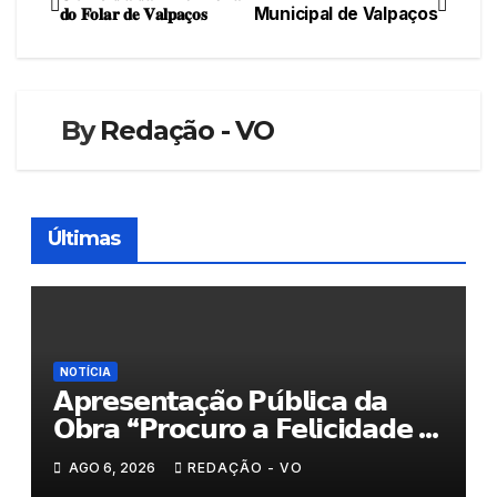
Navegação
𝐝𝐨 𝐅𝐨𝐥𝐚𝐫 𝐝𝐞 𝐕𝐚𝐥𝐩𝐚𝐜̧𝐨𝐬
Municipal de Valpaços
de
artigos
By
Redação - VO
Últimas
NOTÍCIA
𝗔𝗽𝗿𝗲𝘀𝗲𝗻𝘁𝗮𝗰̧𝗮̃𝗼 𝗣𝘂́𝗯𝗹𝗶𝗰𝗮 𝗱𝗮
𝗢𝗯𝗿𝗮 “𝗣𝗿𝗼𝗰𝘂𝗿𝗼 𝗮 𝗙𝗲𝗹𝗶𝗰𝗶𝗱𝗮𝗱𝗲 𝗲
𝗲𝗹𝗮 𝗺𝗼𝗿𝗮 𝗰𝗼𝗺𝗶𝗴𝗼”
AGO 6, 2026
REDAÇÃO - VO