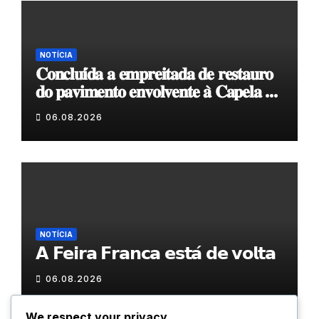
NOTÍCIA
𝐂𝐨𝐧𝐜𝐥𝐮𝐢́𝐝𝐚 𝐚 𝐞𝐦𝐩𝐫𝐞𝐢𝐭𝐚𝐝𝐚 𝐝𝐞 𝐫𝐞𝐬𝐭𝐚𝐮𝐫𝐨
𝐝𝐨 𝐩𝐚𝐯𝐢𝐦𝐞𝐧𝐭𝐨 𝐞𝐧𝐯𝐨𝐥𝐯𝐞𝐧𝐭𝐞 𝐚̀ 𝐂𝐚𝐩𝐞𝐥𝐚 𝐝𝐞
𝐂𝐨𝐯𝐚𝐬
06.08.2026
NOTÍCIA
𝗔 𝗙𝗲𝗶𝗿𝗮 𝗙𝗿𝗮𝗻𝗰𝗮 𝗲𝘀𝘁𝗮́ 𝗱𝗲 𝘃𝗼𝗹𝘁𝗮
06.08.2026
We respect your privacy