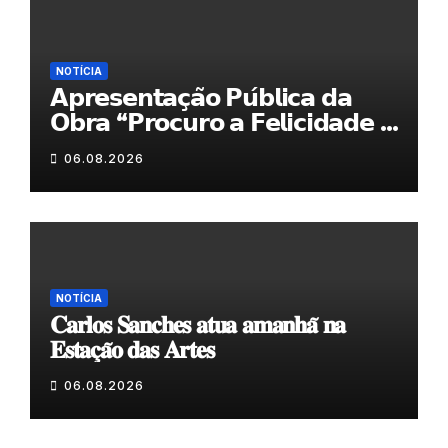
NOTÍCIA
𝗔𝗽𝗿𝗲𝘀𝗲𝗻𝘁𝗮𝗰̧𝗮̃𝗼 𝗣𝘂́𝗯𝗹𝗶𝗰𝗮 𝗱𝗮
𝗢𝗯𝗿𝗮 “𝗣𝗿𝗼𝗰𝘂𝗿𝗼 𝗮 𝗙𝗲𝗹𝗶𝗰𝗶𝗱𝗮𝗱𝗲 𝗲
𝗲𝗹𝗮 𝗺𝗼𝗿𝗮 𝗰𝗼𝗺𝗶𝗴𝗼”
06.08.2026
NOTÍCIA
𝐂𝐚𝐫𝐥𝐨𝐬 𝐒𝐚𝐧𝐜𝐡𝐞𝐬 𝐚𝐭𝐮𝐚 𝐚𝐦𝐚𝐧𝐡𝐚̃ 𝐧𝐚
𝐄𝐬𝐭𝐚𝐜̧𝐚̃𝐨 𝐝𝐚𝐬 𝐀𝐫𝐭𝐞𝐬
06.08.2026