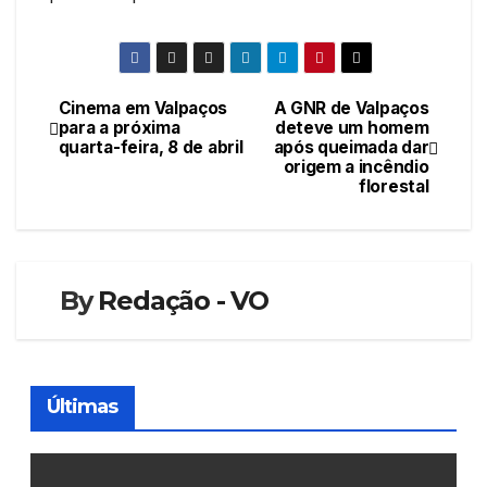
Cinema em Valpaços
A GNR de Valpaços
Navegação
para a próxima
deteve um homem
quarta-feira, 8 de abril
após queimada dar
de
origem a incêndio
florestal
artigos
By
Redação - VO
Últimas