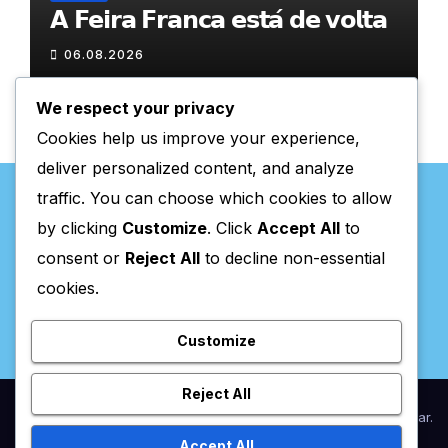
𝗔 𝗙𝗲𝗶𝗿𝗮 𝗙𝗿𝗮𝗻𝗰𝗮 𝗲𝘀𝘁𝗮́ 𝗱𝗲 𝘃𝗼𝗹𝘁𝗮
06.08.2026
We respect your privacy
Cookies help us improve your experience,
deliver personalized content, and analyze
traffic. You can choose which cookies to allow
by clicking
Customize
. Click
Accept All
to
consent or
Reject All
to decline non-essential
Valpaços Online
cookies.
Customize
Reject All
Proudly powered by WordPress
|
Theme:
Newsup
by
Themeansar
.
Accept All