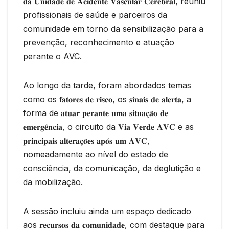
𝐝𝐚 𝐔𝐧𝐢𝐝𝐚𝐝𝐞 𝐝𝐞 𝐀𝐜𝐢𝐝𝐞𝐧𝐭𝐞 𝐕𝐚𝐬𝐜𝐮𝐥𝐚𝐫 𝐂𝐞𝐫𝐞𝐛𝐫𝐚𝐥, reuniu
profissionais de saúde e parceiros da
comunidade em torno da sensibilização para a
prevenção, reconhecimento e atuação
perante o AVC.
Ao longo da tarde, foram abordados temas
como os 𝐟𝐚𝐭𝐨𝐫𝐞𝐬 𝐝𝐞 𝐫𝐢𝐬𝐜𝐨, os 𝐬𝐢𝐧𝐚𝐢𝐬 𝐝𝐞 𝐚𝐥𝐞𝐫𝐭𝐚, a
forma de 𝐚𝐭𝐮𝐚𝐫 𝐩𝐞𝐫𝐚𝐧𝐭𝐞 𝐮𝐦𝐚 𝐬𝐢𝐭𝐮𝐚𝐜̧𝐚̃𝐨 𝐝𝐞
𝐞𝐦𝐞𝐫𝐠𝐞̂𝐧𝐜𝐢𝐚, o circuito da 𝐕𝐢𝐚 𝐕𝐞𝐫𝐝𝐞 𝐀𝐕𝐂 e as
𝐩𝐫𝐢𝐧𝐜𝐢𝐩𝐚𝐢𝐬 𝐚𝐥𝐭𝐞𝐫𝐚𝐜̧𝐨̃𝐞𝐬 𝐚𝐩𝐨́𝐬 𝐮𝐦 𝐀𝐕𝐂,
nomeadamente ao nível do estado de
consciência, da comunicação, da deglutição e
da mobilização.
A sessão incluiu ainda um espaço dedicado
aos 𝐫𝐞𝐜𝐮𝐫𝐬𝐨𝐬 𝐝𝐚 𝐜𝐨𝐦𝐮𝐧𝐢𝐝𝐚𝐝𝐞, com destaque para