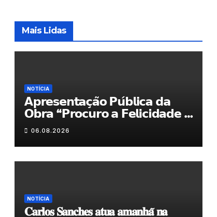
Mais Lidas
NOTÍCIA
𝗔𝗽𝗿𝗲𝘀𝗲𝗻𝘁𝗮𝗰̧𝗮̃𝗼 𝗣𝘂́𝗯𝗹𝗶𝗰𝗮 𝗱𝗮
𝗢𝗯𝗿𝗮 “𝗣𝗿𝗼𝗰𝘂𝗿𝗼 𝗮 𝗙𝗲𝗹𝗶𝗰𝗶𝗱𝗮𝗱𝗲 𝗲
𝗲𝗹𝗮 𝗺𝗼𝗿𝗮 𝗰𝗼𝗺𝗶𝗴𝗼”
06.08.2026
NOTÍCIA
𝐂𝐚𝐫𝐥𝐨𝐬 𝐒𝐚𝐧𝐜𝐡𝐞𝐬 𝐚𝐭𝐮𝐚 𝐚𝐦𝐚𝐧𝐡𝐚̃ 𝐧𝐚