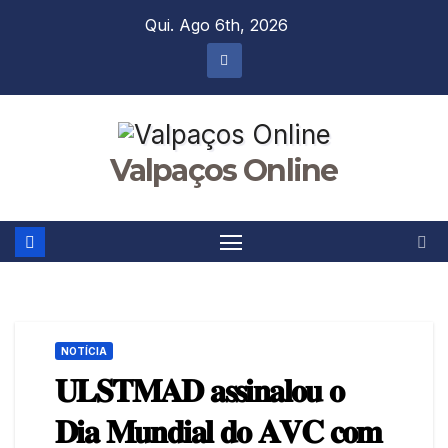
Skip
Qui. Ago 6th, 2026
to
content
Valpaços Online
NOTÍCIA
𝐔𝐋𝐒𝐓𝐌𝐀𝐃 𝐚𝐬𝐬𝐢𝐧𝐚𝐥𝐨𝐮 𝐨
𝐃𝐢𝐚 𝐌𝐮𝐧𝐝𝐢𝐚𝐥 𝐝𝐨 𝐀𝐕𝐂 𝐜𝐨𝐦