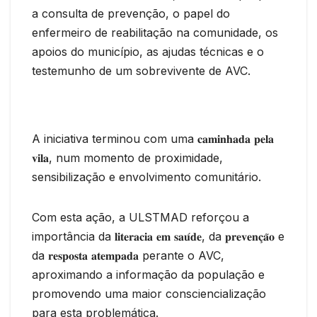
a consulta de prevenção, o papel do
enfermeiro de reabilitação na comunidade, os
apoios do município, as ajudas técnicas e o
testemunho de um sobrevivente de AVC.
A iniciativa terminou com uma 𝐜𝐚𝐦𝐢𝐧𝐡𝐚𝐝𝐚 𝐩𝐞𝐥𝐚
𝐯𝐢𝐥𝐚, num momento de proximidade,
sensibilização e envolvimento comunitário.
Com esta ação, a ULSTMAD reforçou a
importância da 𝐥𝐢𝐭𝐞𝐫𝐚𝐜𝐢𝐚 𝐞𝐦 𝐬𝐚𝐮́𝐝𝐞, da 𝐩𝐫𝐞𝐯𝐞𝐧𝐜̧𝐚̃𝐨 e
da 𝐫𝐞𝐬𝐩𝐨𝐬𝐭𝐚 𝐚𝐭𝐞𝐦𝐩𝐚𝐝𝐚 perante o AVC,
aproximando a informação da população e
promovendo uma maior consciencialização
para esta problemática.