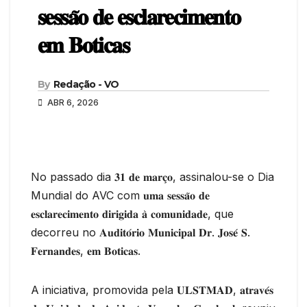
𝐬𝐞𝐬𝐬𝐚̃𝐨 𝐝𝐞 𝐞𝐬𝐜𝐥𝐚𝐫𝐞𝐜𝐢𝐦𝐞𝐧𝐭𝐨
𝐞𝐦 𝐁𝐨𝐭𝐢𝐜𝐚𝐬
By
Redação - VO
ABR 6, 2026
No passado dia 𝟑𝟏 𝐝𝐞 𝐦𝐚𝐫𝐜̧𝐨, assinalou-se o Dia
Mundial do AVC com 𝐮𝐦𝐚 𝐬𝐞𝐬𝐬𝐚̃𝐨 𝐝𝐞
𝐞𝐬𝐜𝐥𝐚𝐫𝐞𝐜𝐢𝐦𝐞𝐧𝐭𝐨 𝐝𝐢𝐫𝐢𝐠𝐢𝐝𝐚 𝐚̀ 𝐜𝐨𝐦𝐮𝐧𝐢𝐝𝐚𝐝𝐞, que
decorreu no 𝐀𝐮𝐝𝐢𝐭𝐨́𝐫𝐢𝐨 𝐌𝐮𝐧𝐢𝐜𝐢𝐩𝐚𝐥 𝐃𝐫. 𝐉𝐨𝐬𝐞́ 𝐒.
𝐅𝐞𝐫𝐧𝐚𝐧𝐝𝐞𝐬, 𝐞𝐦 𝐁𝐨𝐭𝐢𝐜𝐚𝐬.
A iniciativa, promovida pela 𝐔𝐋𝐒𝐓𝐌𝐀𝐃, 𝐚𝐭𝐫𝐚𝐯𝐞́𝐬