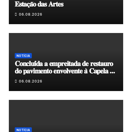
𝐄𝐬𝐭𝐚𝐜̧𝐚̃𝐨 𝐝𝐚𝐬 𝐀𝐫𝐭𝐞𝐬
06.08.2026
NOTÍCIA
𝐂𝐨𝐧𝐜𝐥𝐮𝐢́𝐝𝐚 𝐚 𝐞𝐦𝐩𝐫𝐞𝐢𝐭𝐚𝐝𝐚 𝐝𝐞 𝐫𝐞𝐬𝐭𝐚𝐮𝐫𝐨
𝐝𝐨 𝐩𝐚𝐯𝐢𝐦𝐞𝐧𝐭𝐨 𝐞𝐧𝐯𝐨𝐥𝐯𝐞𝐧𝐭𝐞 𝐚̀ 𝐂𝐚𝐩𝐞𝐥𝐚 𝐝𝐞
𝐂𝐨𝐯𝐚𝐬
06.08.2026
NOTÍCIA