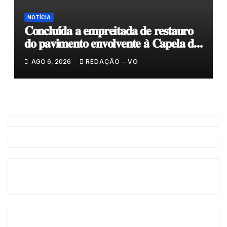
NOTÍCIA
𝐂𝐨𝐧𝐜𝐥𝐮𝐢́𝐝𝐚 𝐚 𝐞𝐦𝐩𝐫𝐞𝐢𝐭𝐚𝐝𝐚 𝐝𝐞 𝐫𝐞𝐬𝐭𝐚𝐮𝐫𝐨
𝐝𝐨 𝐩𝐚𝐯𝐢𝐦𝐞𝐧𝐭𝐨 𝐞𝐧𝐯𝐨𝐥𝐯𝐞𝐧𝐭𝐞 𝐚̀ 𝐂𝐚𝐩𝐞𝐥𝐚 𝐝𝐞
𝐂𝐨𝐯𝐚𝐬
AGO 6, 2026
REDAÇÃO - VO