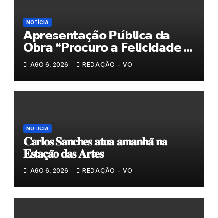
NOTÍCIA
𝗔𝗽𝗿𝗲𝘀𝗲𝗻𝘁𝗮𝗰̧𝗮̃𝗼 𝗣𝘂́𝗯𝗹𝗶𝗰𝗮 𝗱𝗮
𝗢𝗯𝗿𝗮 “𝗣𝗿𝗼𝗰𝘂𝗿𝗼 𝗮 𝗙𝗲𝗹𝗶𝗰𝗶𝗱𝗮𝗱𝗲 𝗲
𝗲𝗹𝗮 𝗺𝗼𝗿𝗮 𝗰𝗼𝗺𝗶𝗴𝗼”
AGO 6, 2026
REDAÇÃO - VO
NOTÍCIA
𝐂𝐚𝐫𝐥𝐨𝐬 𝐒𝐚𝐧𝐜𝐡𝐞𝐬 𝐚𝐭𝐮𝐚 𝐚𝐦𝐚𝐧𝐡𝐚̃ 𝐧𝐚
𝐄𝐬𝐭𝐚𝐜̧𝐚̃𝐨 𝐝𝐚𝐬 𝐀𝐫𝐭𝐞𝐬
AGO 6, 2026
REDAÇÃO - VO