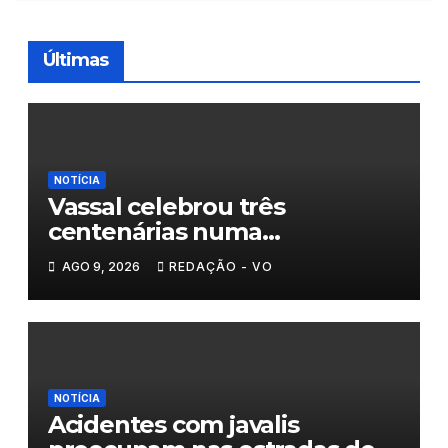
Últimas
NOTÍCIA
Vassal celebrou três
centenárias numa
homenagem a um século de
AGO 9, 2026
REDAÇÃO - VO
histórias
NOTÍCIA
Acidentes com javalis