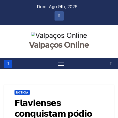
Skip
Dom. Ago 9th, 2026
to
content
Valpaços Online
NOTÍCIA
𝗙𝗹𝗮𝘃𝗶𝗲𝗻𝘀𝗲𝘀
𝗰𝗼𝗻𝗾𝘂𝗶𝘀𝘁𝗮𝗺 𝗽𝗼́𝗱𝗶𝗼