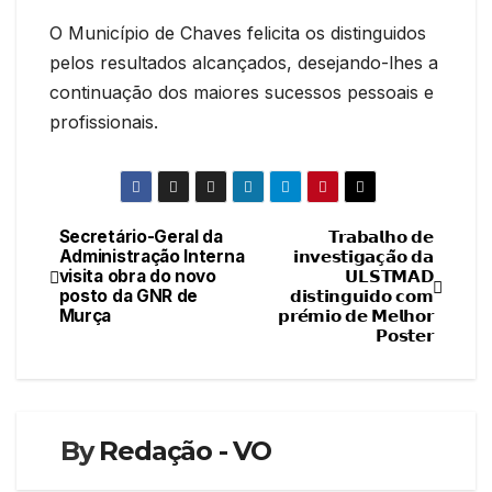
O Município de Chaves felicita os distinguidos
pelos resultados alcançados, desejando-lhes a
continuação dos maiores sucessos pessoais e
profissionais.
Secretário-Geral da
𝗧𝗿𝗮𝗯𝗮𝗹𝗵𝗼 𝗱𝗲
Navegação
Administração Interna
𝗶𝗻𝘃𝗲𝘀𝘁𝗶𝗴𝗮𝗰̧𝗮̃𝗼 𝗱𝗮
visita obra do novo
𝗨𝗟𝗦𝗧𝗠𝗔𝗗
de
posto da GNR de
𝗱𝗶𝘀𝘁𝗶𝗻𝗴𝘂𝗶𝗱𝗼 𝗰𝗼𝗺
Murça
𝗽𝗿𝗲́𝗺𝗶𝗼 𝗱𝗲 𝗠𝗲𝗹𝗵𝗼𝗿
artigos
𝗣𝗼𝘀𝘁𝗲𝗿
By
Redação - VO