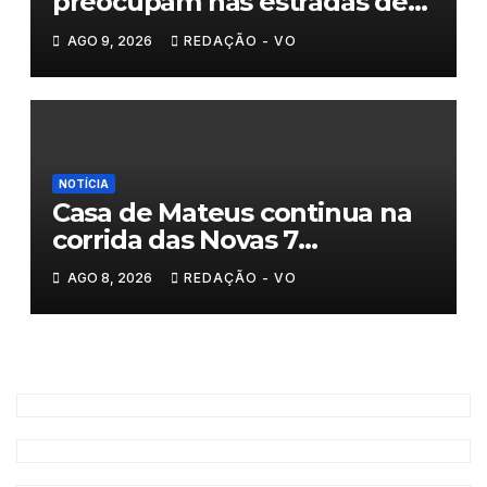
preocupam nas estradas de
Trás-os-Montes
AGO 9, 2026
REDAÇÃO - VO
NOTÍCIA
Casa de Mateus continua na
corrida das Novas 7
Maravilhas de Portugal
AGO 8, 2026
REDAÇÃO - VO