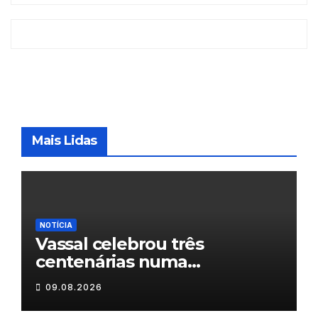
Mais Lidas
NOTÍCIA
Vassal celebrou três
centenárias numa
homenagem a um século de
09.08.2026
histórias