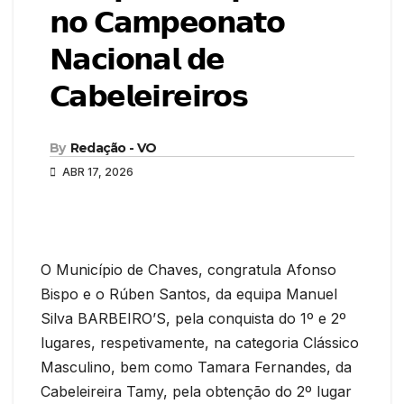
𝗻𝗼 𝗖𝗮𝗺𝗽𝗲𝗼𝗻𝗮𝘁𝗼
𝗡𝗮𝗰𝗶𝗼𝗻𝗮𝗹 𝗱𝗲
𝗖𝗮𝗯𝗲𝗹𝗲𝗶𝗿𝗲𝗶𝗿𝗼𝘀
By
Redação - VO
ABR 17, 2026
O Município de Chaves, congratula Afonso
Bispo e o Rúben Santos, da equipa Manuel
Silva BARBEIRO’S, pela conquista do 1º e 2º
lugares, respetivamente, na categoria Clássico
Masculino, bem como Tamara Fernandes, da
Cabeleireira Tamy, pela obtenção do 2º lugar