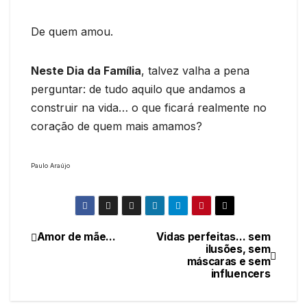
De quem amou.
Neste Dia da Família
, talvez valha a pena
perguntar: de tudo aquilo que andamos a
construir na vida… o que ficará realmente no
coração de quem mais amamos?
Paulo Araújo
Amor de mãe…
Vidas perfeitas… sem
Navegação
ilusões, sem
máscaras e sem
de
influencers
artigos