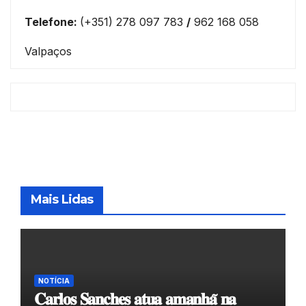
Telefone:
(+351) 278 097 783
/
962 168 058
Valpaços
Mais Lidas
NOTÍCIA
𝐂𝐚𝐫𝐥𝐨𝐬 𝐒𝐚𝐧𝐜𝐡𝐞𝐬 𝐚𝐭𝐮𝐚 𝐚𝐦𝐚𝐧𝐡𝐚̃ 𝐧𝐚