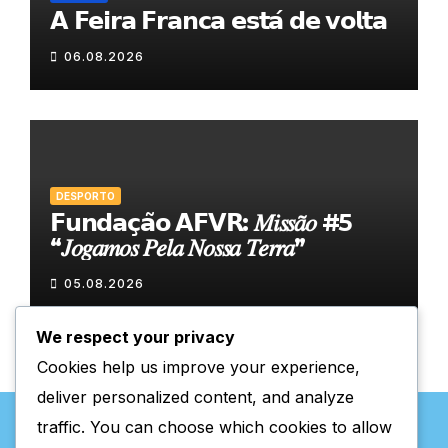
𝗔 𝗙𝗲𝗶𝗿𝗮 𝗙𝗿𝗮𝗻𝗰𝗮 𝗲𝘀𝘁𝗮́ 𝗱𝗲 𝘃𝗼𝗹𝘁𝗮
06.08.2026
DESPORTO
𝗙𝘂𝗻𝗱𝗮𝗰̧𝗮̃𝗼 𝗔𝗙𝗩𝗥: 𝑀𝑖𝑠𝑠𝑎̃𝑜 #5
“𝐽𝑜𝑔𝑎𝑚𝑜𝑠 𝑃𝑒𝑙𝑎 𝑁𝑜𝑠𝑠𝑎 𝑇𝑒𝑟𝑟𝑎”
05.08.2026
We respect your privacy
Cookies help us improve your experience,
deliver personalized content, and analyze
traffic. You can choose which cookies to allow