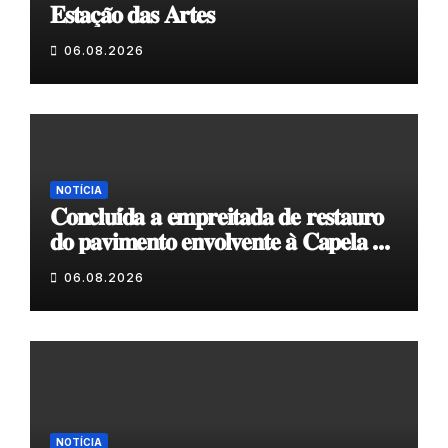
𝐄𝐬𝐭𝐚𝐜̧𝐚̃𝐨 𝐝𝐚𝐬 𝐀𝐫𝐭𝐞𝐬
06.08.2026
NOTÍCIA
𝐂𝐨𝐧𝐜𝐥𝐮𝐢́𝐝𝐚 𝐚 𝐞𝐦𝐩𝐫𝐞𝐢𝐭𝐚𝐝𝐚 𝐝𝐞 𝐫𝐞𝐬𝐭𝐚𝐮𝐫𝐨
𝐝𝐨 𝐩𝐚𝐯𝐢𝐦𝐞𝐧𝐭𝐨 𝐞𝐧𝐯𝐨𝐥𝐯𝐞𝐧𝐭𝐞 𝐚̀ 𝐂𝐚𝐩𝐞𝐥𝐚 𝐝𝐞
𝐂𝐨𝐯𝐚𝐬
06.08.2026
NOTÍCIA