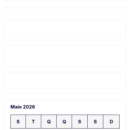
Maio 2026
S
T
Q
Q
S
S
D