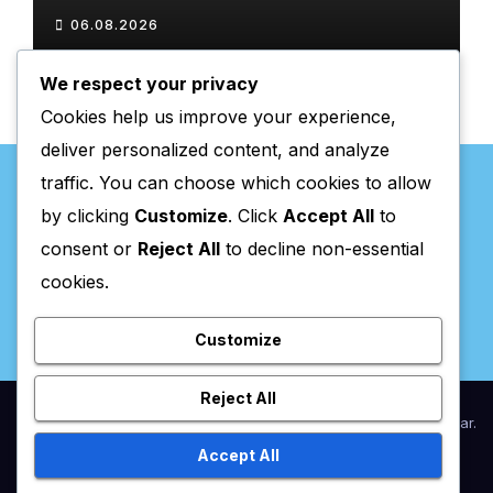
06.08.2026
We respect your privacy
Cookies help us improve your experience,
deliver personalized content, and analyze
traffic. You can choose which cookies to allow
by clicking
Customize
. Click
Accept All
to
consent or
Reject All
to decline non-essential
Valpaços Online
cookies.
Customize
Reject All
Proudly powered by WordPress
|
Theme:
Newsup
by
Themeansar
.
Accept All
Home
Anunciar / Assinaturas
Estatuto Editorial
Ficha Técnica