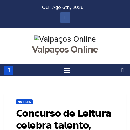
Skip
Qui. Ago 6th, 2026
to
content
Valpaços Online
NOTÍCIA
𝗖𝗼𝗻𝗰𝘂𝗿𝘀𝗼 𝗱𝗲 𝗟𝗲𝗶𝘁𝘂𝗿𝗮
𝗰𝗲𝗹𝗲𝗯𝗿𝗮 𝘁𝗮𝗹𝗲𝗻𝘁𝗼,