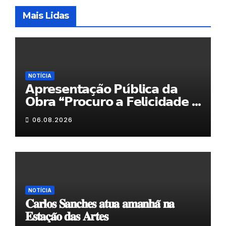
Mais Lidas
NOTÍCIA
𝗔𝗽𝗿𝗲𝘀𝗲𝗻𝘁𝗮𝗰̧𝗮̃𝗼 𝗣𝘂́𝗯𝗹𝗶𝗰𝗮 𝗱𝗮
𝗢𝗯𝗿𝗮 “𝗣𝗿𝗼𝗰𝘂𝗿𝗼 𝗮 𝗙𝗲𝗹𝗶𝗰𝗶𝗱𝗮𝗱𝗲 𝗲
𝗲𝗹𝗮 𝗺𝗼𝗿𝗮 𝗰𝗼𝗺𝗶𝗴𝗼”
06.08.2026
NOTÍCIA
𝐂𝐚𝐫𝐥𝐨𝐬 𝐒𝐚𝐧𝐜𝐡𝐞𝐬 𝐚𝐭𝐮𝐚 𝐚𝐦𝐚𝐧𝐡𝐚̃ 𝐧𝐚
𝐄𝐬𝐭𝐚𝐜̧𝐚̃𝐨 𝐝𝐚𝐬 𝐀𝐫𝐭𝐞𝐬