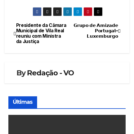
Presidente da Câmara
𝗚𝗿𝘂𝗽𝗼 𝗱𝗲 𝗔𝗺𝗶𝘇𝗮𝗱𝗲
Navegação
Municipal de Vila Real
𝗣𝗼𝗿𝘁𝘂𝗴𝗮𝗹–
reuniu com Ministra
𝗟𝘂𝘅𝗲𝗺𝗯𝘂𝗿𝗴𝗼
de
da Justiça
artigos
By
Redação - VO
Últimas