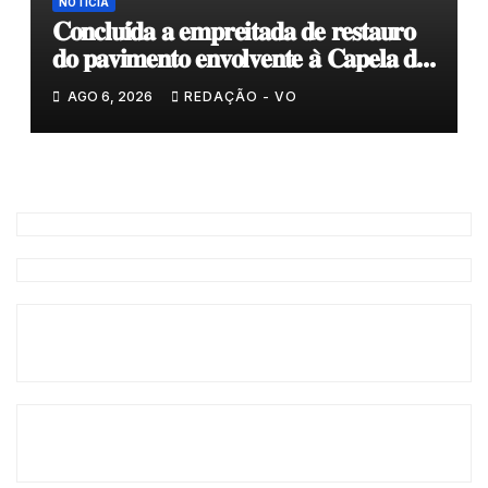
NOTÍCIA
𝐂𝐨𝐧𝐜𝐥𝐮𝐢́𝐝𝐚 𝐚 𝐞𝐦𝐩𝐫𝐞𝐢𝐭𝐚𝐝𝐚 𝐝𝐞 𝐫𝐞𝐬𝐭𝐚𝐮𝐫𝐨
𝐝𝐨 𝐩𝐚𝐯𝐢𝐦𝐞𝐧𝐭𝐨 𝐞𝐧𝐯𝐨𝐥𝐯𝐞𝐧𝐭𝐞 𝐚̀ 𝐂𝐚𝐩𝐞𝐥𝐚 𝐝𝐞
𝐂𝐨𝐯𝐚𝐬
AGO 6, 2026
REDAÇÃO - VO