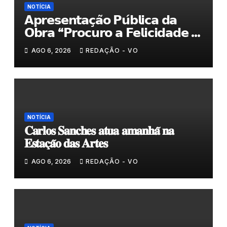
NOTÍCIA
𝗔𝗽𝗿𝗲𝘀𝗲𝗻𝘁𝗮𝗰̧𝗮̃𝗼 𝗣𝘂́𝗯𝗹𝗶𝗰𝗮 𝗱𝗮
𝗢𝗯𝗿𝗮 “𝗣𝗿𝗼𝗰𝘂𝗿𝗼 𝗮 𝗙𝗲𝗹𝗶𝗰𝗶𝗱𝗮𝗱𝗲 𝗲
𝗲𝗹𝗮 𝗺𝗼𝗿𝗮 𝗰𝗼𝗺𝗶𝗴𝗼”
AGO 6, 2026
REDAÇÃO - VO
NOTÍCIA
𝐂𝐚𝐫𝐥𝐨𝐬 𝐒𝐚𝐧𝐜𝐡𝐞𝐬 𝐚𝐭𝐮𝐚 𝐚𝐦𝐚𝐧𝐡𝐚̃ 𝐧𝐚
𝐄𝐬𝐭𝐚𝐜̧𝐚̃𝐨 𝐝𝐚𝐬 𝐀𝐫𝐭𝐞𝐬
AGO 6, 2026
REDAÇÃO - VO