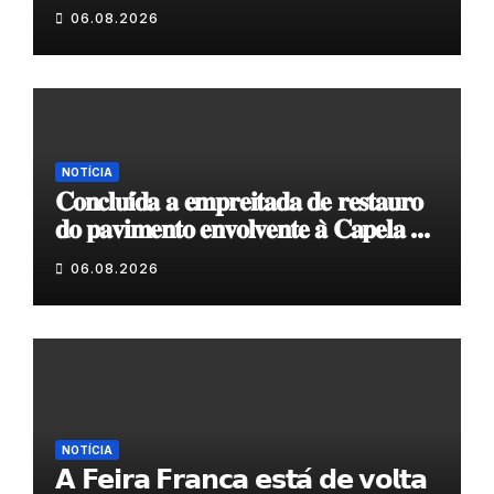
06.08.2026
NOTÍCIA
𝐂𝐨𝐧𝐜𝐥𝐮𝐢́𝐝𝐚 𝐚 𝐞𝐦𝐩𝐫𝐞𝐢𝐭𝐚𝐝𝐚 𝐝𝐞 𝐫𝐞𝐬𝐭𝐚𝐮𝐫𝐨
𝐝𝐨 𝐩𝐚𝐯𝐢𝐦𝐞𝐧𝐭𝐨 𝐞𝐧𝐯𝐨𝐥𝐯𝐞𝐧𝐭𝐞 𝐚̀ 𝐂𝐚𝐩𝐞𝐥𝐚 𝐝𝐞
𝐂𝐨𝐯𝐚𝐬
06.08.2026
NOTÍCIA
𝗔 𝗙𝗲𝗶𝗿𝗮 𝗙𝗿𝗮𝗻𝗰𝗮 𝗲𝘀𝘁𝗮́ 𝗱𝗲 𝘃𝗼𝗹𝘁𝗮