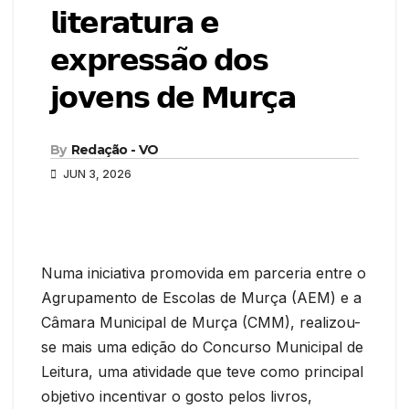
𝗹𝗶𝘁𝗲𝗿𝗮𝘁𝘂𝗿𝗮 𝗲
𝗲𝘅𝗽𝗿𝗲𝘀𝘀𝗮̃𝗼 𝗱𝗼𝘀
𝗷𝗼𝘃𝗲𝗻𝘀 𝗱𝗲 𝗠𝘂𝗿𝗰̧𝗮
By
Redação - VO
JUN 3, 2026
Numa iniciativa promovida em parceria entre o
Agrupamento de Escolas de Murça (AEM) e a
Câmara Municipal de Murça (CMM), realizou-
se mais uma edição do Concurso Municipal de
Leitura, uma atividade que teve como principal
objetivo incentivar o gosto pelos livros,