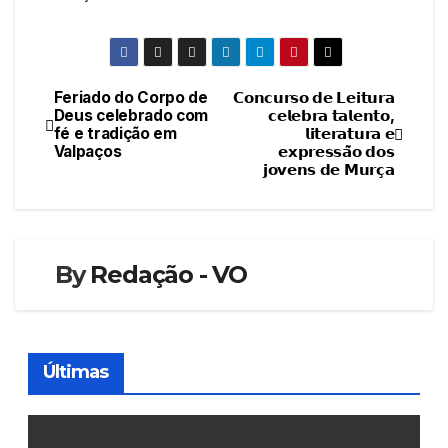
Feriado do Corpo de
𝗖𝗼𝗻𝗰𝘂𝗿𝘀𝗼 𝗱𝗲 𝗟𝗲𝗶𝘁𝘂𝗿𝗮
Navegação
Deus celebrado com
𝗰𝗲𝗹𝗲𝗯𝗿𝗮 𝘁𝗮𝗹𝗲𝗻𝘁𝗼,
fé e tradição em
𝗹𝗶𝘁𝗲𝗿𝗮𝘁𝘂𝗿𝗮 𝗲
de
Valpaços
𝗲𝘅𝗽𝗿𝗲𝘀𝘀𝗮̃𝗼 𝗱𝗼𝘀
𝗷𝗼𝘃𝗲𝗻𝘀 𝗱𝗲 𝗠𝘂𝗿𝗰̧𝗮
artigos
By
Redação - VO
Últimas