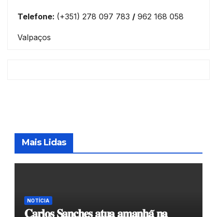
Telefone:
(+351) 278 097 783
/
962 168 058
Valpaços
Mais Lidas
NOTÍCIA
𝐂𝐚𝐫𝐥𝐨𝐬 𝐒𝐚𝐧𝐜𝐡𝐞𝐬 𝐚𝐭𝐮𝐚 𝐚𝐦𝐚𝐧𝐡𝐚̃ 𝐧𝐚