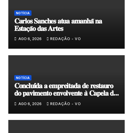
NOTÍCIA
𝐂𝐚𝐫𝐥𝐨𝐬 𝐒𝐚𝐧𝐜𝐡𝐞𝐬 𝐚𝐭𝐮𝐚 𝐚𝐦𝐚𝐧𝐡𝐚̃ 𝐧𝐚
𝐄𝐬𝐭𝐚𝐜̧𝐚̃𝐨 𝐝𝐚𝐬 𝐀𝐫𝐭𝐞𝐬
AGO 6, 2026
REDAÇÃO - VO
NOTÍCIA
𝐂𝐨𝐧𝐜𝐥𝐮𝐢́𝐝𝐚 𝐚 𝐞𝐦𝐩𝐫𝐞𝐢𝐭𝐚𝐝𝐚 𝐝𝐞 𝐫𝐞𝐬𝐭𝐚𝐮𝐫𝐨
𝐝𝐨 𝐩𝐚𝐯𝐢𝐦𝐞𝐧𝐭𝐨 𝐞𝐧𝐯𝐨𝐥𝐯𝐞𝐧𝐭𝐞 𝐚̀ 𝐂𝐚𝐩𝐞𝐥𝐚 𝐝𝐞
𝐂𝐨𝐯𝐚𝐬
AGO 6, 2026
REDAÇÃO - VO