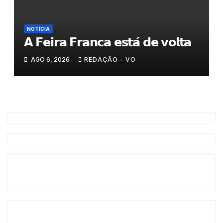
NOTÍCIA
𝗔 𝗙𝗲𝗶𝗿𝗮 𝗙𝗿𝗮𝗻𝗰𝗮 𝗲𝘀𝘁𝗮́ 𝗱𝗲 𝘃𝗼𝗹𝘁𝗮
AGO 6, 2026
REDAÇÃO - VO