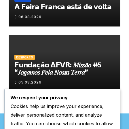
𝗔 𝗙𝗲𝗶𝗿𝗮 𝗙𝗿𝗮𝗻𝗰𝗮 𝗲𝘀𝘁𝗮́ 𝗱𝗲 𝘃𝗼𝗹𝘁𝗮
06.08.2026
DESPORTO
𝗙𝘂𝗻𝗱𝗮𝗰̧𝗮̃𝗼 𝗔𝗙𝗩𝗥: 𝑀𝑖𝑠𝑠𝑎̃𝑜 #5
“𝐽𝑜𝑔𝑎𝑚𝑜𝑠 𝑃𝑒𝑙𝑎 𝑁𝑜𝑠𝑠𝑎 𝑇𝑒𝑟𝑟𝑎”
05.08.2026
We respect your privacy
Cookies help us improve your experience,
deliver personalized content, and analyze
traffic. You can choose which cookies to allow