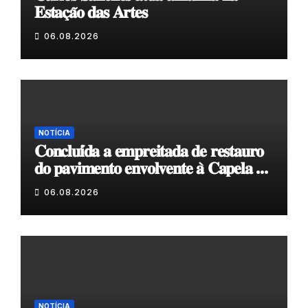
𝐄𝐬𝐭𝐚𝐜̧𝐚̃𝐨 𝐝𝐚𝐬 𝐀𝐫𝐭𝐞𝐬
06.08.2026
NOTÍCIA
𝐂𝐨𝐧𝐜𝐥𝐮𝐢́𝐝𝐚 𝐚 𝐞𝐦𝐩𝐫𝐞𝐢𝐭𝐚𝐝𝐚 𝐝𝐞 𝐫𝐞𝐬𝐭𝐚𝐮𝐫𝐨
𝐝𝐨 𝐩𝐚𝐯𝐢𝐦𝐞𝐧𝐭𝐨 𝐞𝐧𝐯𝐨𝐥𝐯𝐞𝐧𝐭𝐞 𝐚̀ 𝐂𝐚𝐩𝐞𝐥𝐚 𝐝𝐞
𝐂𝐨𝐯𝐚𝐬
06.08.2026
NOTÍCIA