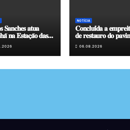
NOTÍCIA
𝐬 𝐒𝐚𝐧𝐜𝐡𝐞𝐬 𝐚𝐭𝐮𝐚
𝐂𝐨𝐧𝐜𝐥𝐮𝐢́𝐝𝐚 𝐚 𝐞𝐦𝐩𝐫𝐞𝐢
𝐚̃ 𝐧𝐚 𝐄𝐬𝐭𝐚𝐜̧𝐚̃𝐨 𝐝𝐚𝐬
𝐝𝐞 𝐫𝐞𝐬𝐭𝐚𝐮𝐫𝐨 𝐝𝐨 𝐩𝐚𝐯𝐢
𝐞𝐧𝐯𝐨𝐥𝐯𝐞𝐧𝐭𝐞 𝐚̀ 𝐂𝐚𝐩𝐞𝐥𝐚
8.2026
06.08.2026
𝐂𝐨𝐯𝐚𝐬