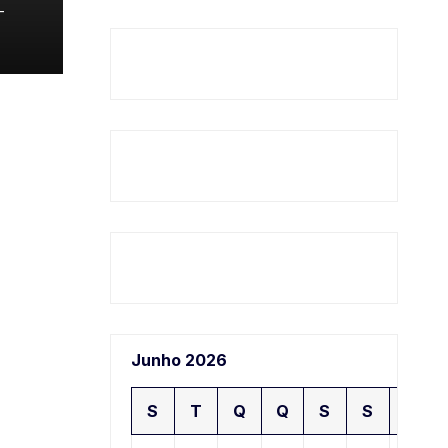
-
Junho 2026
S
T
Q
Q
S
S
D