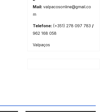
Mail:
valpacosonline@gmail.co
m
Telefone:
(+351) 278 097 783
/
962 168 058
Valpaços