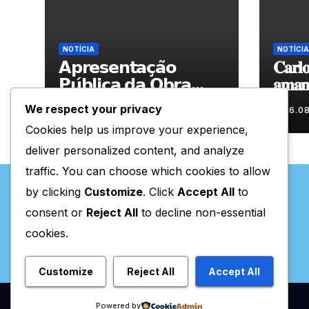
NOTÍCIA
NOTÍCIA
𝗔𝗽𝗿𝗲𝘀𝗲𝗻𝘁𝗮𝗰̧𝗮̃𝗼
𝐂𝐚𝐫𝐥𝐨
𝗣𝘂́𝗯𝗹𝗶𝗰𝗮 𝗱𝗮 𝗢𝗯𝗿𝗮
𝐚𝐦𝐚𝐧𝐡
“𝗣𝗿𝗼𝗰𝘂𝗿𝗼 𝗮
𝐀𝐫𝐭𝐞𝐬
We respect your privacy
06.08.2026
06.0
𝗙𝗲𝗹𝗶𝗰𝗶𝗱𝗮𝗱𝗲 𝗲 𝗲𝗹𝗮
Cookies help us improve your experience,
𝗺𝗼𝗿𝗮 𝗰𝗼𝗺𝗶𝗴𝗼”
deliver personalized content, and analyze
traffic. You can choose which cookies to allow
by clicking
Customize
. Click
Accept All
to
consent or
Reject All
to decline non-essential
cookies.
Valpaços Online
Customize
Reject All
Accept All
Powered by