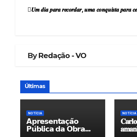
𝑼𝒎 𝒅𝒊𝒂 𝒑𝒂𝒓𝒂 𝒓𝒆𝒄𝒐𝒓𝒅𝒂𝒓, 𝒖𝒎𝒂 𝒄𝒐𝒏𝒒𝒖𝒊𝒔𝒕𝒂 𝒑𝒂𝒓𝒂 𝒄𝒆
Navegação
de
artigos
By
Redação - VO
Últimas
NOTÍCIA
NOTÍCIA
𝗔𝗽𝗿𝗲𝘀𝗲𝗻𝘁𝗮𝗰̧𝗮̃𝗼
𝐂𝐚𝐫𝐥𝐨
𝗣𝘂́𝗯𝗹𝗶𝗰𝗮 𝗱𝗮 𝗢𝗯𝗿𝗮
𝐚𝐦𝐚𝐧𝐡
“𝗣𝗿𝗼𝗰𝘂𝗿𝗼 𝗮
𝐀𝐫𝐭𝐞𝐬