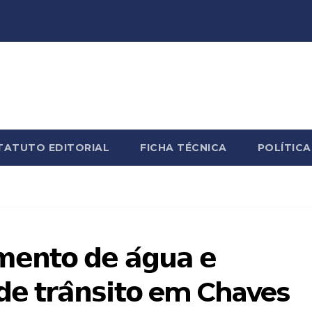
TATUTO EDITORIAL
FICHA TÉCNICA
POLÍTICA
𝗺𝗲𝗻𝘁𝗼 𝗱𝗲 𝗮́𝗴𝘂𝗮 𝗲
 𝗱𝗲 𝘁𝗿𝗮̂𝗻𝘀𝗶𝘁𝗼 em Chaves