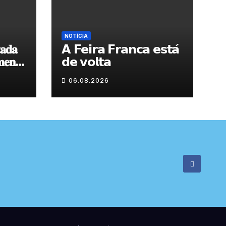
NOTÍCIA
𝐚𝐝𝐚
𝗔 𝗙𝗲𝗶𝗿𝗮 𝗙𝗿𝗮𝗻𝗰𝗮 𝗲𝘀𝘁𝗮́
𝐞𝐧𝐭𝐨
𝗱𝗲 𝘃𝗼𝗹𝘁𝗮
 𝐝𝐞
06.08.2026