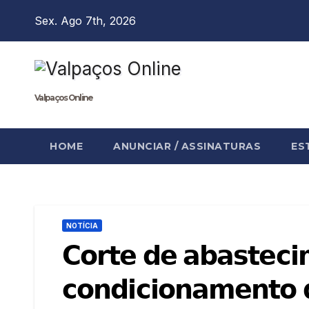
Skip
Sex. Ago 7th, 2026
to
content
Valpaços Online
HOME
ANUNCIAR / ASSINATURAS
ES
NOTÍCIA
𝗖𝗼𝗿𝘁𝗲 𝗱𝗲 𝗮𝗯𝗮𝘀𝘁𝗲𝗰𝗶
𝗰𝗼𝗻𝗱𝗶𝗰𝗶𝗼𝗻𝗮𝗺𝗲𝗻𝘁