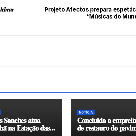
𝒆𝒃𝒓𝒂𝒓
Projeto Afectos prepara espetác
“Músicas do Mun
NOTÍCIA
𝐬 𝐒𝐚𝐧𝐜𝐡𝐞𝐬 𝐚𝐭𝐮𝐚
𝐂𝐨𝐧𝐜𝐥𝐮𝐢́𝐝𝐚 𝐚 𝐞𝐦𝐩𝐫𝐞𝐢𝐭
𝐚̃ 𝐧𝐚 𝐄𝐬𝐭𝐚𝐜̧𝐚̃𝐨 𝐝𝐚𝐬
𝐝𝐞 𝐫𝐞𝐬𝐭𝐚𝐮𝐫𝐨 𝐝𝐨 𝐩𝐚𝐯𝐢𝐦
𝐞𝐧𝐯𝐨𝐥𝐯𝐞𝐧𝐭𝐞 𝐚̀ 𝐂𝐚𝐩𝐞𝐥𝐚 