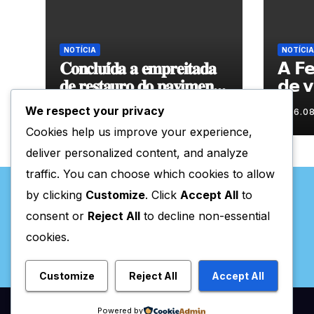
NOTÍCIA
NOTÍCIA
𝐂𝐨𝐧𝐜𝐥𝐮𝐢́𝐝𝐚 𝐚 𝐞𝐦𝐩𝐫𝐞𝐢𝐭𝐚𝐝𝐚
𝗔 𝗙𝗲
𝐝𝐞 𝐫𝐞𝐬𝐭𝐚𝐮𝐫𝐨 𝐝𝐨 𝐩𝐚𝐯𝐢𝐦𝐞𝐧𝐭𝐨
𝗱𝗲 𝘃
𝐞𝐧𝐯𝐨𝐥𝐯𝐞𝐧𝐭𝐞 𝐚̀ 𝐂𝐚𝐩𝐞𝐥𝐚 𝐝𝐞
We respect your privacy
06.08.2026
06.0
𝐂𝐨𝐯𝐚𝐬
Cookies help us improve your experience,
deliver personalized content, and analyze
traffic. You can choose which cookies to allow
by clicking
Customize
. Click
Accept All
to
consent or
Reject All
to decline non-essential
cookies.
Valpaços Online
Customize
Reject All
Accept All
Powered by