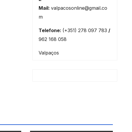
Mail:
valpacosonline@gmail.co
m
Telefone:
(+351) 278 097 783
/
962 168 058
Valpaços