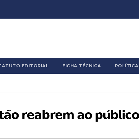
TATUTO EDITORIAL
FICHA TÉCNICA
POLÍTICA
𝗮̃𝗼 𝗿𝗲𝗮𝗯𝗿𝗲𝗺 𝗮𝗼 𝗽𝘂́𝗯𝗹𝗶𝗰𝗼