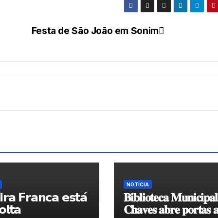
Festa de São João em Sonim
NOTÍCIA
𝗿𝗮 𝗙𝗿𝗮𝗻𝗰𝗮 𝗲𝘀𝘁𝗮́
𝐁𝐢𝐛𝐥𝐢𝐨𝐭𝐞𝐜𝐚 𝐌𝐮𝐧𝐢𝐜𝐢𝐩𝐚
𝗹𝘁𝗮
𝐂𝐡𝐚𝐯𝐞𝐬 𝐚𝐛𝐫𝐞 𝐩𝐨𝐫𝐭𝐚𝐬 