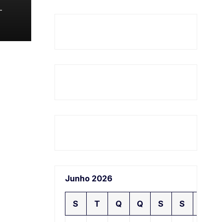
-
̂𝐬 𝐝𝐞
Junho 2026
S
T
Q
Q
S
S
D