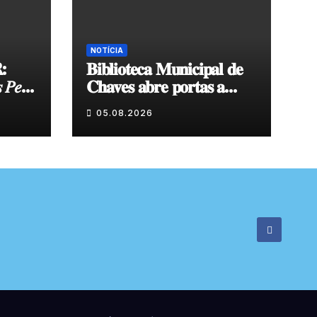
NOTÍCIA
:
𝐁𝐢𝐛𝐥𝐢𝐨𝐭𝐞𝐜𝐚 𝐌𝐮𝐧𝐢𝐜𝐢𝐩𝐚𝐥 𝐝𝐞
 𝑃𝑒𝑙𝑎
𝐂𝐡𝐚𝐯𝐞𝐬 𝐚𝐛𝐫𝐞 𝐩𝐨𝐫𝐭𝐚𝐬 𝐚
𝐧𝐨𝐯𝐚 𝐞𝐱𝐩𝐨𝐬𝐢𝐜̧𝐚̃𝐨 𝐝𝐞 𝐩𝐢𝐧𝐭𝐮𝐫𝐚
05.08.2026
𝐝𝐮𝐫𝐚𝐧𝐭𝐞 𝐨 𝐦𝐞̂𝐬 𝐝𝐞 𝐚𝐠𝐨𝐬𝐭𝐨