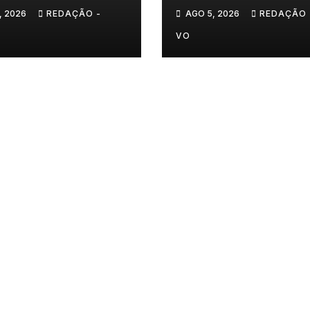
𝐧𝐨𝐯𝐚 𝐞𝐱𝐩𝐨𝐬𝐢𝐜̧𝐚̃𝐨 𝐝𝐞
, 2026
REDAÇÃO -
AGO 5, 2026
REDAÇÃO 
𝐩𝐢𝐧𝐭𝐮𝐫𝐚 𝐝𝐮𝐫𝐚𝐧𝐭𝐞 𝐨 𝐦𝐞
𝐚𝐠𝐨𝐬𝐭𝐨
VO