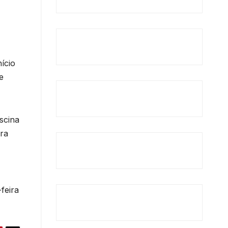
ício
e
scina
ra
feira