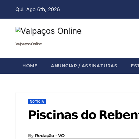
Skip
Qui. Ago 6th, 2026
to
content
Valpaços Online
HOME
ANUNCIAR / ASSINATURAS
ES
NOTÍCIA
𝗣𝗶𝘀𝗰𝗶𝗻𝗮𝘀 𝗱𝗼 𝗥𝗲𝗯𝗲𝗻
By
Redação - VO