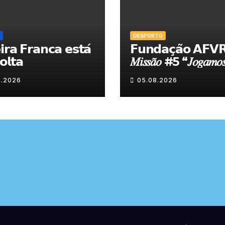
DESPORTO
𝗿𝗮 𝗙𝗿𝗮𝗻𝗰𝗮 𝗲𝘀𝘁𝗮́
𝗙𝘂𝗻𝗱𝗮𝗰̧𝗮̃𝗼 𝗔𝗙𝗩
𝗹𝘁𝗮
𝑀𝑖𝑠𝑠𝑎̃𝑜 #5 “𝐽𝑜𝑔𝑎𝑚𝑜𝑠
𝑁𝑜𝑠𝑠𝑎 𝑇𝑒𝑟𝑟𝑎”
8.2026
05.08.2026