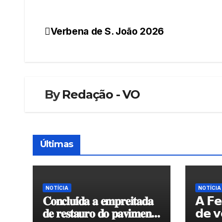
Verbena de S. João 2026
Navegação
de
artigos
By
Redação - VO
Últimas
NOTÍCIA
NOTÍCIA
𝐂𝐨𝐧𝐜𝐥𝐮𝐢́𝐝𝐚 𝐚 𝐞𝐦𝐩𝐫𝐞𝐢𝐭𝐚𝐝𝐚
𝗔 𝗙𝗲
𝐝𝐞 𝐫𝐞𝐬𝐭𝐚𝐮𝐫𝐨 𝐝𝐨 𝐩𝐚𝐯𝐢𝐦𝐞𝐧𝐭𝐨
𝗱𝗲 𝘃