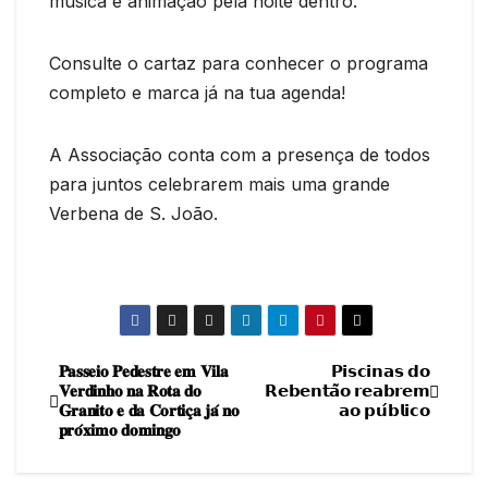
música e animação pela noite dentro.
Consulte o cartaz para conhecer o programa
completo e marca já na tua agenda!
A Associação conta com a presença de todos
para juntos celebrarem mais uma grande
Verbena de S. João.
𝐏𝐚𝐬𝐬𝐞𝐢𝐨 𝐏𝐞𝐝𝐞𝐬𝐭𝐫𝐞 𝐞𝐦 𝐕𝐢𝐥𝐚
𝗣𝗶𝘀𝗰𝗶𝗻𝗮𝘀 𝗱𝗼
Navegação
𝐕𝐞𝐫𝐝𝐢𝐧𝐡𝐨 𝐧𝐚 𝐑𝐨𝐭𝐚 𝐝𝐨
𝗥𝗲𝗯𝗲𝗻𝘁𝗮̃𝗼 𝗿𝗲𝗮𝗯𝗿𝗲𝗺
𝐆𝐫𝐚𝐧𝐢𝐭𝐨 𝐞 𝐝𝐚 𝐂𝐨𝐫𝐭𝐢𝐜̧𝐚 𝐣𝐚́ 𝐧𝐨
𝗮𝗼 𝗽𝘂́𝗯𝗹𝗶𝗰𝗼
de
𝐩𝐫𝐨́𝐱𝐢𝐦𝐨 𝐝𝐨𝐦𝐢𝐧𝐠𝐨
artigos