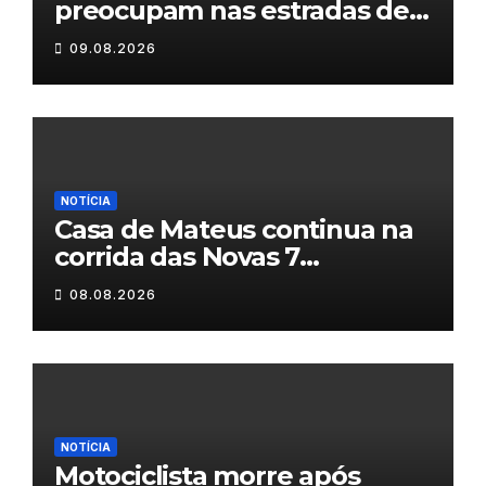
preocupam nas estradas de
Trás-os-Montes
09.08.2026
NOTÍCIA
Casa de Mateus continua na
corrida das Novas 7
Maravilhas de Portugal
08.08.2026
NOTÍCIA
Motociclista morre após