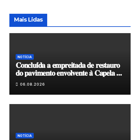
Mais Lidas
NOTÍCIA
𝐂𝐨𝐧𝐜𝐥𝐮𝐢́𝐝𝐚 𝐚 𝐞𝐦𝐩𝐫𝐞𝐢𝐭𝐚𝐝𝐚 𝐝𝐞 𝐫𝐞𝐬𝐭𝐚𝐮𝐫𝐨
𝐝𝐨 𝐩𝐚𝐯𝐢𝐦𝐞𝐧𝐭𝐨 𝐞𝐧𝐯𝐨𝐥𝐯𝐞𝐧𝐭𝐞 𝐚̀ 𝐂𝐚𝐩𝐞𝐥𝐚 𝐝𝐞
𝐂𝐨𝐯𝐚𝐬
06.08.2026
NOTÍCIA