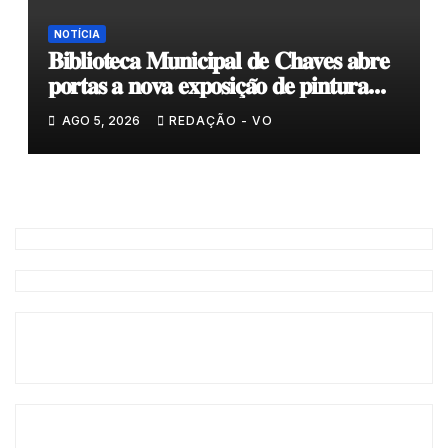
NOTÍCIA
𝐁𝐢𝐛𝐥𝐢𝐨𝐭𝐞𝐜𝐚 𝐌𝐮𝐧𝐢𝐜𝐢𝐩𝐚𝐥 𝐝𝐞 𝐂𝐡𝐚𝐯𝐞𝐬 𝐚𝐛𝐫𝐞
𝐩𝐨𝐫𝐭𝐚𝐬 𝐚 𝐧𝐨𝐯𝐚 𝐞𝐱𝐩𝐨𝐬𝐢𝐜̧𝐚̃𝐨 𝐝𝐞 𝐩𝐢𝐧𝐭𝐮𝐫𝐚
𝐝𝐮𝐫𝐚𝐧𝐭𝐞 𝐨 𝐦𝐞̂𝐬 𝐝𝐞 𝐚𝐠𝐨𝐬𝐭𝐨
AGO 5, 2026
REDAÇÃO - VO