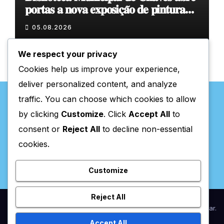
𝐩𝐨𝐫𝐭𝐚𝐬 𝐚 𝐧𝐨𝐯𝐚 𝐞𝐱𝐩𝐨𝐬𝐢𝐜̧𝐚̃𝐨 𝐝𝐞 𝐩𝐢𝐧𝐭𝐮𝐫𝐚
𝐝𝐮𝐫𝐚𝐧𝐭𝐞 𝐨 𝐦𝐞̂𝐬 𝐝𝐞 𝐚𝐠𝐨𝐬𝐭𝐨
05.08.2026
We respect your privacy
Cookies help us improve your experience,
deliver personalized content, and analyze
traffic. You can choose which cookies to allow
by clicking
Customize
. Click
Accept All
to
consent or
Reject All
to decline non-essential
Valpaços Online
cookies.
Customize
Reject All
Proudly powered by WordPress
|
Theme:
Newsup
by
Themeansar
.
Accept All