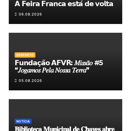
𝗔 𝗙𝗲𝗶𝗿𝗮 𝗙𝗿𝗮𝗻𝗰𝗮 𝗲𝘀𝘁𝗮́ 𝗱𝗲 𝘃𝗼𝗹𝘁𝗮
06.08.2026
DESPORTO
𝗙𝘂𝗻𝗱𝗮𝗰̧𝗮̃𝗼 𝗔𝗙𝗩𝗥: 𝑀𝑖𝑠𝑠𝑎̃𝑜 #5
“𝐽𝑜𝑔𝑎𝑚𝑜𝑠 𝑃𝑒𝑙𝑎 𝑁𝑜𝑠𝑠𝑎 𝑇𝑒𝑟𝑟𝑎”
05.08.2026
NOTÍCIA
𝐁𝐢𝐛𝐥𝐢𝐨𝐭𝐞𝐜𝐚 𝐌𝐮𝐧𝐢𝐜𝐢𝐩𝐚𝐥 𝐝𝐞 𝐂𝐡𝐚𝐯𝐞𝐬 𝐚𝐛𝐫𝐞