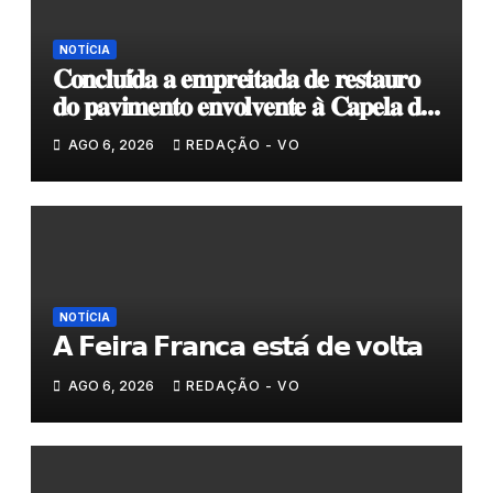
NOTÍCIA
𝐂𝐨𝐧𝐜𝐥𝐮𝐢́𝐝𝐚 𝐚 𝐞𝐦𝐩𝐫𝐞𝐢𝐭𝐚𝐝𝐚 𝐝𝐞 𝐫𝐞𝐬𝐭𝐚𝐮𝐫𝐨
𝐝𝐨 𝐩𝐚𝐯𝐢𝐦𝐞𝐧𝐭𝐨 𝐞𝐧𝐯𝐨𝐥𝐯𝐞𝐧𝐭𝐞 𝐚̀ 𝐂𝐚𝐩𝐞𝐥𝐚 𝐝𝐞
𝐂𝐨𝐯𝐚𝐬
AGO 6, 2026
REDAÇÃO - VO
NOTÍCIA
𝗔 𝗙𝗲𝗶𝗿𝗮 𝗙𝗿𝗮𝗻𝗰𝗮 𝗲𝘀𝘁𝗮́ 𝗱𝗲 𝘃𝗼𝗹𝘁𝗮
AGO 6, 2026
REDAÇÃO - VO