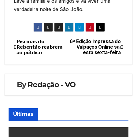
Leve a família e os amigos e va viver uma
verdadeira noite de São João.
𝗣𝗶𝘀𝗰𝗶𝗻𝗮𝘀 𝗱𝗼
6ª Edição Impressa do
Navegação
𝗥𝗲𝗯𝗲𝗻𝘁𝗮̃𝗼 𝗿𝗲𝗮𝗯𝗿𝗲𝗺
Valpaços Online sai
𝗮𝗼 𝗽𝘂́𝗯𝗹𝗶𝗰𝗼
esta sexta-feira
de
artigos
By
Redação - VO
Últimas