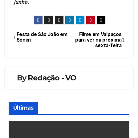
junho.
Festa de São João em
Filme em Valpaços
Navegação
Sonim
para ver na próxima
sexta-feira
de
artigos
By
Redação - VO
Últimas