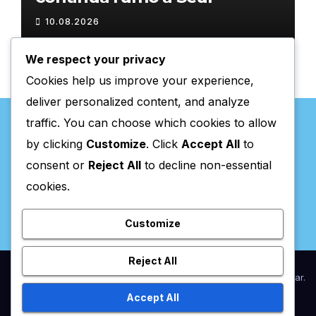
10.08.2026
We respect your privacy
Cookies help us improve your experience,
deliver personalized content, and analyze
traffic. You can choose which cookies to allow
by clicking
Customize
. Click
Accept All
to
consent or
Reject All
to decline non-essential
Valpaços Online
cookies.
Customize
Reject All
Proudly powered by WordPress
|
Theme:
Newsup
by
Themeansar
.
Accept All
Home
Anunciar / Assinaturas
Estatuto Editorial
Ficha Técnica