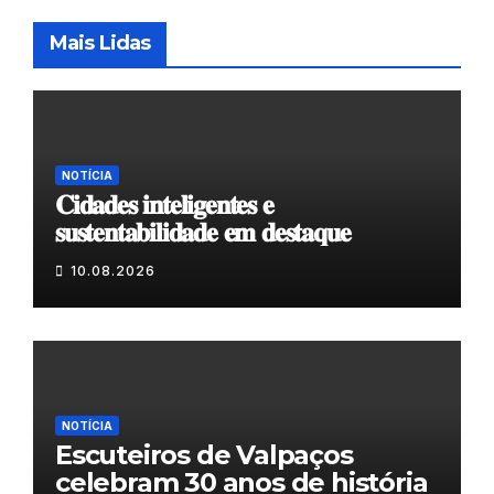
Mais Lidas
NOTÍCIA
𝐂𝐢𝐝𝐚𝐝𝐞𝐬 𝐢𝐧𝐭𝐞𝐥𝐢𝐠𝐞𝐧𝐭𝐞𝐬 𝐞
𝐬𝐮𝐬𝐭𝐞𝐧𝐭𝐚𝐛𝐢𝐥𝐢𝐝𝐚𝐝𝐞 𝐞𝐦 𝐝𝐞𝐬𝐭𝐚𝐪𝐮𝐞
10.08.2026
NOTÍCIA
Escuteiros de Valpaços
celebram 30 anos de história