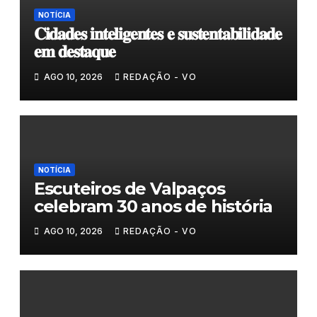
NOTÍCIA
𝐂𝐢𝐝𝐚𝐝𝐞𝐬 𝐢𝐧𝐭𝐞𝐥𝐢𝐠𝐞𝐧𝐭𝐞𝐬 𝐞 𝐬𝐮𝐬𝐭𝐞𝐧𝐭𝐚𝐛𝐢𝐥𝐢𝐝𝐚𝐝𝐞
𝐞𝐦 𝐝𝐞𝐬𝐭𝐚𝐪𝐮𝐞
AGO 10, 2026
REDAÇÃO - VO
NOTÍCIA
Escuteiros de Valpaços
celebram 30 anos de história
AGO 10, 2026
REDAÇÃO - VO