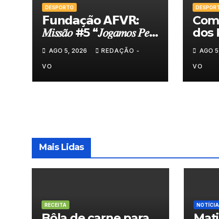
DESPORTO
DESPOR
𝗙𝘂𝗻𝗱𝗮𝗰̧𝗮̃𝗼 𝗔𝗙𝗩𝗥:
Comi
𝑀𝑖𝑠𝑠𝑎̃𝑜 #5 “𝐽𝑜𝑔𝑎𝑚𝑜𝑠 𝑃𝑒𝑙𝑎
dos 
𝑁𝑜𝑠𝑠𝑎 𝑇𝑒𝑟𝑟𝑎”
felic
AGO 5, 2026
REDAÇÃO -
AGO 5
Torn
VO
VO
Mais Lidas
RECEITA
NOTÍCIA
Bôla de carne para
Mat