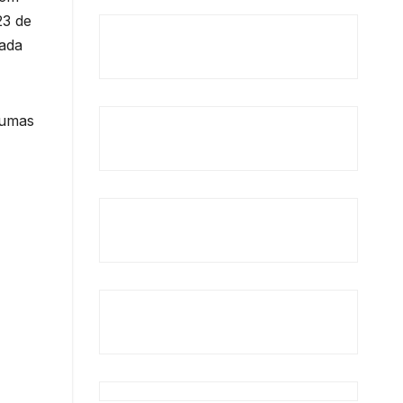
23 de
gada
gumas