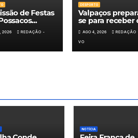
TO
DESPORTO
ssão de Festas
Valpaços prepar
Possacos
se para receber 
ita finalistas do
Super Enduro
, 2026
REDAÇÃO -
AGO 4, 2026
REDAÇÃO 
eio de Sueca
VO
NOTÍCIA
ilha Conde
Feira Franca de