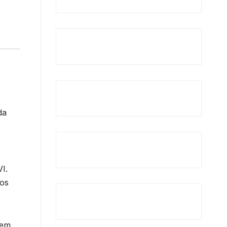
da
I.
pos
 em