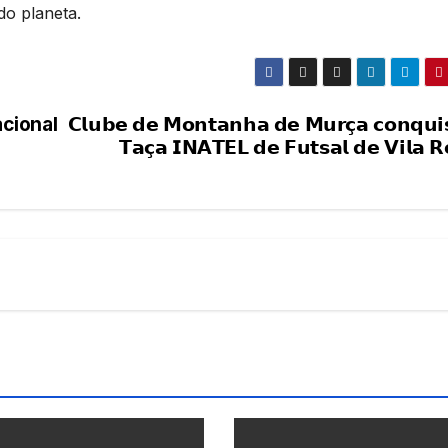
do planeta.
acional
𝗖𝗹𝘂𝗯𝗲 𝗱𝗲 𝗠𝗼𝗻𝘁𝗮𝗻𝗵𝗮 𝗱𝗲 𝗠𝘂𝗿𝗰̧𝗮 𝗰𝗼𝗻𝗾𝘂𝗶
𝗧𝗮𝗰̧𝗮 𝗜𝗡𝗔𝗧𝗘𝗟 𝗱𝗲 𝗙𝘂𝘁𝘀𝗮𝗹 𝗱𝗲 𝗩𝗶𝗹𝗮 𝗥