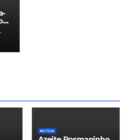
a-
o
-
NOTÍCIA
Azeite Rosmaninho