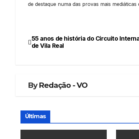
de destaque numa das provas mais mediáticas 
55 anos de história do Circuito Intern
Navegação
de Vila Real
de
artigos
By
Redação - VO
Últimas