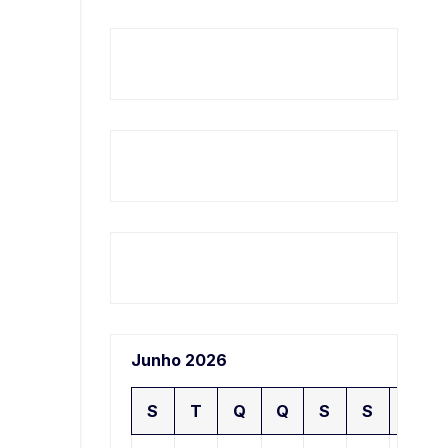
Junho 2026
S
T
Q
Q
S
S
D