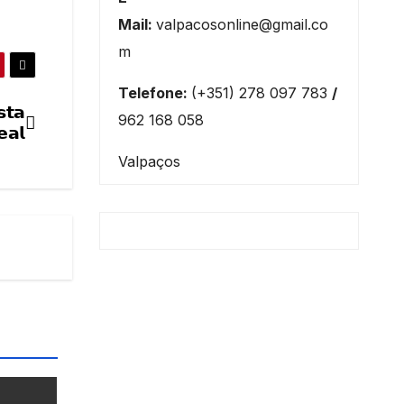
Mail:
valpacosonline@gmail.co
m
Telefone:
(+351) 278 097 783
/
𝘁𝗮
962 168 058
𝗮𝗹
Valpaços