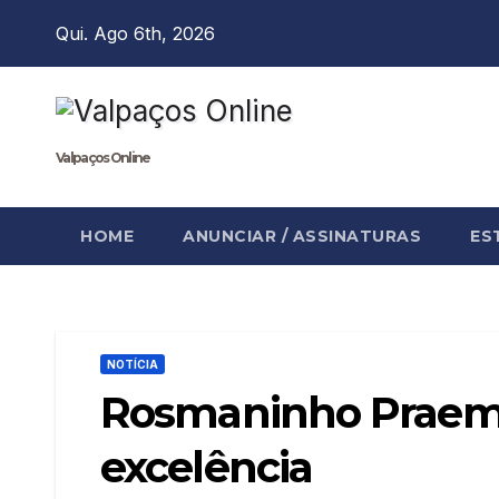
Skip
Qui. Ago 6th, 2026
to
content
Valpaços Online
HOME
ANUNCIAR / ASSINATURAS
ES
NOTÍCIA
Rosmaninho Praemi
excelência