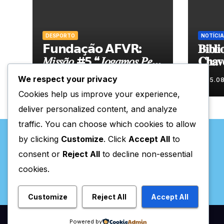
DESPORTO
NOTÍCIA
𝗙𝘂𝗻𝗱𝗮𝗰̧𝗮̃𝗼 𝗔𝗙𝗩𝗥:
𝐁𝐢𝐛𝐥𝐢
𝑀𝑖𝑠𝑠𝑎̃𝑜 #5 “𝐽𝑜𝑔𝑎𝑚𝑜𝑠 𝑃𝑒𝑙𝑎
𝐂𝐡𝐚𝐯
𝑁𝑜𝑠𝑠𝑎 𝑇𝑒𝑟𝑟𝑎”
𝐧𝐨𝐯𝐚 
We respect your privacy
05.08.2026
05.0
𝐝𝐮𝐫𝐚𝐧
Cookies help us improve your experience,
deliver personalized content, and analyze
traffic. You can choose which cookies to allow
by clicking
Customize
. Click
Accept All
to
consent or
Reject All
to decline non-essential
cookies.
Valpaços Online
Customize
Reject All
Accept All
Powered by