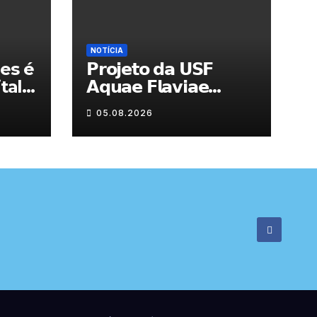
NOTÍCIA
es é
𝗣𝗿𝗼𝗷𝗲𝘁𝗼 𝗱𝗮 𝗨𝗦𝗙
tal
𝗔𝗾𝘂𝗮𝗲 𝗙𝗹𝗮𝘃𝗶𝗮𝗲
𝗮𝗷𝘂𝗱𝗮 𝗮 𝗰𝗼𝗻𝘁𝗿𝗼𝗹𝗮𝗿 𝗮
05.08.2026
𝗮𝗻𝘀𝗶𝗲𝗱𝗮𝗱𝗲