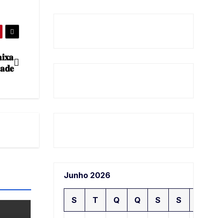
𝐢𝐱𝐚
𝐚𝐝𝐞
Junho 2026
S
T
Q
Q
S
S
D