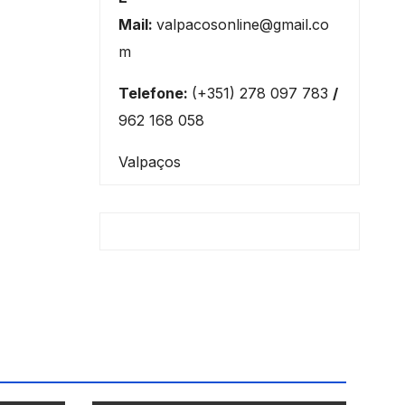
Mail:
valpacosonline@gmail.co
m
Telefone:
(+351) 278 097 783
/
962 168 058
Valpaços