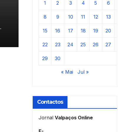
1
2
3
4
5
6
7
8
9
10
11
12
13
14
𝗿 𝗮
-
15
16
17
18
19
20
21
22
23
24
25
26
27
28
29
30
« Mai
Jul »
Contactos
Jornal
Valpaços Online
E-