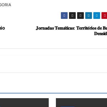
GORIA
nio
𝐉𝐨𝐫𝐧𝐚𝐝𝐚𝐬 𝐓𝐞𝐦𝐚́𝐭𝐢𝐜𝐚𝐬: 𝐓𝐞𝐫𝐫𝐢𝐭𝐨́𝐫𝐢𝐨𝐬 𝐝𝐞 𝐁
𝐃𝐞𝐧𝐬𝐢