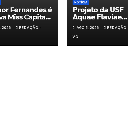
NOTÍCIA
or Fernandes é
𝗣𝗿𝗼𝗷𝗲𝘁𝗼 𝗱𝗮 𝗨𝗦𝗙
va Miss Capital
𝗔𝗾𝘂𝗮𝗲 𝗙𝗹𝗮𝘃𝗶𝗮𝗲
ranito
𝗮𝗷𝘂𝗱𝗮 𝗮 𝗰𝗼𝗻𝘁𝗿𝗼𝗹𝗮
, 2026
REDAÇÃO -
AGO 5, 2026
REDAÇÃO 
𝗮𝗻𝘀𝗶𝗲𝗱𝗮𝗱𝗲
VO