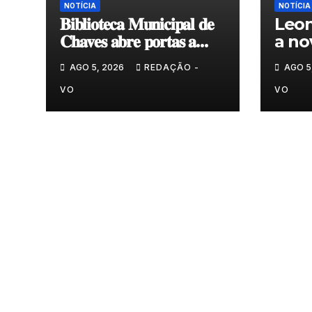
NOTÍCIA
NOTÍCIA
𝐁𝐢𝐛𝐥𝐢𝐨𝐭𝐞𝐜𝐚 𝐌𝐮𝐧𝐢𝐜𝐢𝐩𝐚𝐥 𝐝𝐞
Leon
𝐂𝐡𝐚𝐯𝐞𝐬 𝐚𝐛𝐫𝐞 𝐩𝐨𝐫𝐭𝐚𝐬 𝐚
a no
𝐧𝐨𝐯𝐚 𝐞𝐱𝐩𝐨𝐬𝐢𝐜̧𝐚̃𝐨 𝐝𝐞
do G
AGO 5, 2026
REDAÇÃO -
AGO 5
𝐩𝐢𝐧𝐭𝐮𝐫𝐚 𝐝𝐮𝐫𝐚𝐧𝐭𝐞 𝐨 𝐦𝐞̂𝐬 𝐝𝐞
𝐚𝐠𝐨𝐬𝐭𝐨
VO
VO