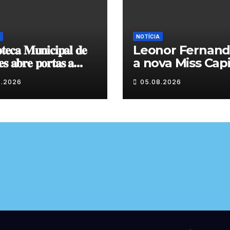
NOTÍCIA
𝐨𝐭𝐞𝐜𝐚 𝐌𝐮𝐧𝐢𝐜𝐢𝐩𝐚𝐥 𝐝𝐞
Leonor Fernand
𝐬 𝐚𝐛𝐫𝐞 𝐩𝐨𝐫𝐭𝐚𝐬 𝐚
a nova Miss Capi
𝐱𝐩𝐨𝐬𝐢𝐜̧𝐚̃𝐨 𝐝𝐞 𝐩𝐢𝐧𝐭𝐮𝐫𝐚
do Granito
8.2026
05.08.2026
𝐭𝐞 𝐨 𝐦𝐞̂𝐬 𝐝𝐞 𝐚𝐠𝐨𝐬𝐭𝐨