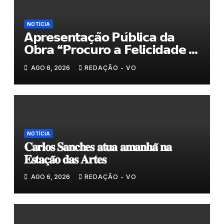
NOTÍCIA
𝗔𝗽𝗿𝗲𝘀𝗲𝗻𝘁𝗮𝗰̧𝗮̃𝗼 𝗣𝘂́𝗯𝗹𝗶𝗰𝗮 𝗱𝗮
𝗢𝗯𝗿𝗮 “𝗣𝗿𝗼𝗰𝘂𝗿𝗼 𝗮 𝗙𝗲𝗹𝗶𝗰𝗶𝗱𝗮𝗱𝗲 𝗲
𝗲𝗹𝗮 𝗺𝗼𝗿𝗮 𝗰𝗼𝗺𝗶𝗴𝗼”
AGO 6, 2026
REDAÇÃO - VO
NOTÍCIA
𝐂𝐚𝐫𝐥𝐨𝐬 𝐒𝐚𝐧𝐜𝐡𝐞𝐬 𝐚𝐭𝐮𝐚 𝐚𝐦𝐚𝐧𝐡𝐚̃ 𝐧𝐚
𝐄𝐬𝐭𝐚𝐜̧𝐚̃𝐨 𝐝𝐚𝐬 𝐀𝐫𝐭𝐞𝐬
AGO 6, 2026
REDAÇÃO - VO