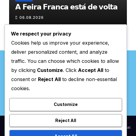
𝗔 𝗙𝗲𝗶𝗿𝗮 𝗙𝗿𝗮𝗻𝗰𝗮 𝗲𝘀𝘁𝗮́ 𝗱𝗲 𝘃𝗼𝗹𝘁𝗮
06.08.2026
We respect your privacy
Cookies help us improve your experience,
deliver personalized content, and analyze
traffic. You can choose which cookies to allow
by clicking
Customize
. Click
Accept All
to
consent or
Reject All
to decline non-essential
Valpaços Online
cookies.
Customize
Reject All
Proudly powered by WordPress
|
Theme:
Newsup
by
Themeansar
.