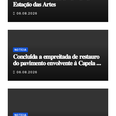
𝐄𝐬𝐭𝐚𝐜̧𝐚̃𝐨 𝐝𝐚𝐬 𝐀𝐫𝐭𝐞𝐬
06.08.2026
NOTÍCIA
𝐂𝐨𝐧𝐜𝐥𝐮𝐢́𝐝𝐚 𝐚 𝐞𝐦𝐩𝐫𝐞𝐢𝐭𝐚𝐝𝐚 𝐝𝐞 𝐫𝐞𝐬𝐭𝐚𝐮𝐫𝐨
𝐝𝐨 𝐩𝐚𝐯𝐢𝐦𝐞𝐧𝐭𝐨 𝐞𝐧𝐯𝐨𝐥𝐯𝐞𝐧𝐭𝐞 𝐚̀ 𝐂𝐚𝐩𝐞𝐥𝐚 𝐝𝐞
𝐂𝐨𝐯𝐚𝐬
06.08.2026
NOTÍCIA