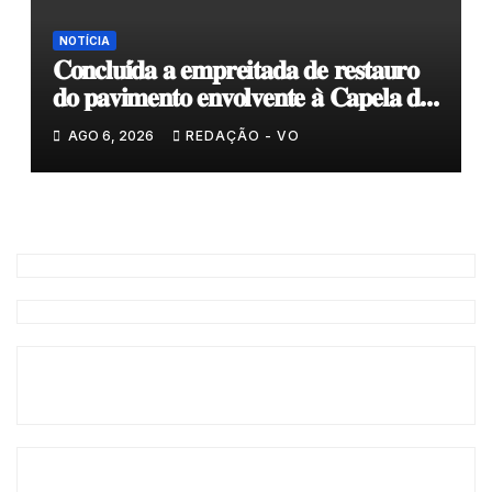
NOTÍCIA
𝐂𝐨𝐧𝐜𝐥𝐮𝐢́𝐝𝐚 𝐚 𝐞𝐦𝐩𝐫𝐞𝐢𝐭𝐚𝐝𝐚 𝐝𝐞 𝐫𝐞𝐬𝐭𝐚𝐮𝐫𝐨
𝐝𝐨 𝐩𝐚𝐯𝐢𝐦𝐞𝐧𝐭𝐨 𝐞𝐧𝐯𝐨𝐥𝐯𝐞𝐧𝐭𝐞 𝐚̀ 𝐂𝐚𝐩𝐞𝐥𝐚 𝐝𝐞
𝐂𝐨𝐯𝐚𝐬
AGO 6, 2026
REDAÇÃO - VO