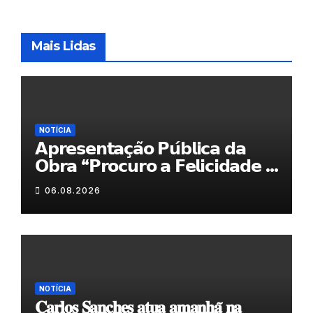
Mais Lidas
NOTÍCIA
𝗔𝗽𝗿𝗲𝘀𝗲𝗻𝘁𝗮𝗰̧𝗮̃𝗼 𝗣𝘂́𝗯𝗹𝗶𝗰𝗮 𝗱𝗮
𝗢𝗯𝗿𝗮 “𝗣𝗿𝗼𝗰𝘂𝗿𝗼 𝗮 𝗙𝗲𝗹𝗶𝗰𝗶𝗱𝗮𝗱𝗲 𝗲
𝗲𝗹𝗮 𝗺𝗼𝗿𝗮 𝗰𝗼𝗺𝗶𝗴𝗼”
06.08.2026
NOTÍCIA
𝐂𝐚𝐫𝐥𝐨𝐬 𝐒𝐚𝐧𝐜𝐡𝐞𝐬 𝐚𝐭𝐮𝐚 𝐚𝐦𝐚𝐧𝐡𝐚̃ 𝐧𝐚