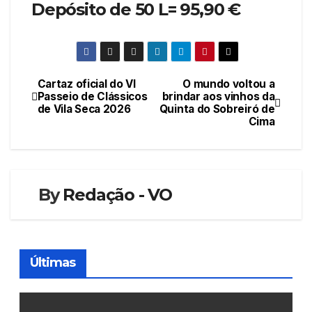
Depósito de 50 L= 95,90 €
Cartaz oficial do VI
O mundo voltou a
Navegação
Passeio de Clássicos
brindar aos vinhos da
de Vila Seca 2026
Quinta do Sobreiró de
de
Cima
artigos
By
Redação - VO
Últimas