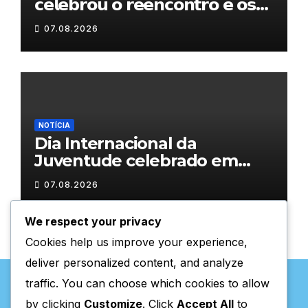
𝗰𝗲𝗹𝗲𝗯𝗿𝗼𝘂 𝗼 𝗿𝗲𝗲𝗻𝗰𝗼𝗻𝘁𝗿𝗼 𝗲 𝗼𝘀
𝗹𝗮𝗰̧𝗼𝘀 𝗾𝘂𝗲 𝘂𝗻𝗲𝗺 𝗠𝘂𝗿𝗰̧𝗮
07.08.2026
NOTÍCIA
Dia Internacional da
Juventude celebrado em
Chaves com atividades
07.08.2026
gratuitas
We respect your privacy
Cookies help us improve your experience,
deliver personalized content, and analyze
traffic. You can choose which cookies to allow
by clicking
Customize
. Click
Accept All
to