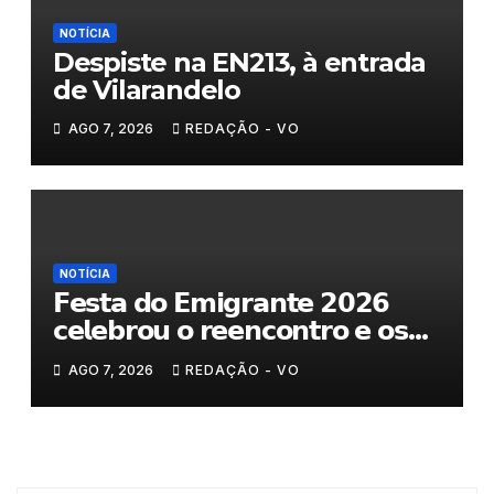
NOTÍCIA
Despiste na EN213, à entrada
de Vilarandelo
AGO 7, 2026
REDAÇÃO - VO
NOTÍCIA
𝗙𝗲𝘀𝘁𝗮 𝗱𝗼 𝗘𝗺𝗶𝗴𝗿𝗮𝗻𝘁𝗲 𝟮𝟬𝟮𝟲
𝗰𝗲𝗹𝗲𝗯𝗿𝗼𝘂 𝗼 𝗿𝗲𝗲𝗻𝗰𝗼𝗻𝘁𝗿𝗼 𝗲 𝗼𝘀
𝗹𝗮𝗰̧𝗼𝘀 𝗾𝘂𝗲 𝘂𝗻𝗲𝗺 𝗠𝘂𝗿𝗰̧𝗮
AGO 7, 2026
REDAÇÃO - VO