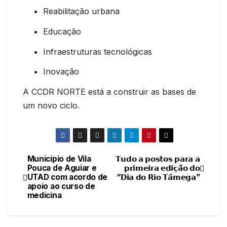
Reabilitação urbana
Educação
Infraestruturas tecnológicas
Inovação
A CCDR NORTE está a construir as bases de
um novo ciclo.
Município de Vila
𝗧𝘂𝗱𝗼 𝗮 𝗽𝗼𝘀𝘁𝗼𝘀 𝗽𝗮𝗿𝗮 𝗮
Navegação
Pouca de Aguiar e
𝗽𝗿𝗶𝗺𝗲𝗶𝗿𝗮 𝗲𝗱𝗶𝗰̧𝗮̃𝗼 𝗱𝗼
UTAD com acordo de
“𝗗𝗶𝗮 𝗱𝗼 𝗥𝗶𝗼 𝗧𝗮̂𝗺𝗲𝗴𝗮”
de
apoio ao curso de
medicina
artigos