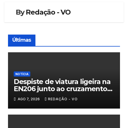
By
Redação - VO
Últimas
NOTÍCIA
Despiste de viatura ligeira na
EN206 junto ao cruzamento
Fornos do Pinhal
AGO 7, 2026
REDAÇÃO - VO