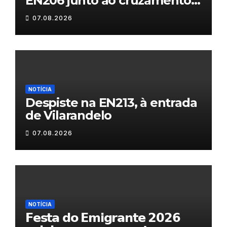
EN206 junto ao cruzamento
Fornos do Pinhal
07.08.2026
NOTÍCIA
Despiste na EN213, à entrada
de Vilarandelo
07.08.2026
NOTÍCIA
𝗙𝗲𝘀𝘁𝗮 𝗱𝗼 𝗘𝗺𝗶𝗴𝗿𝗮𝗻𝘁𝗲 𝟮𝟬𝟮𝟲