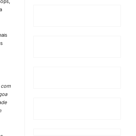
hops,
a
mais
es
, com
agoa
ade
m
es