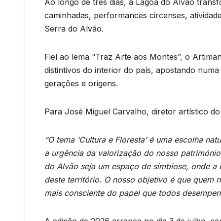
Ao longo de três dias, a Lagoa do Alvão tra
caminhadas, performances circenses, atividad
Serra do Alvão.
Fiel ao lema “Traz Arte aos Montes”, o Artima
distintivos do interior do país, apostando numa
gerações e origens.
Para José Miguel Carvalho, diretor artístico do
“O tema ‘Cultura e Floresta’ é uma escolha na
a urgência da valorização do nosso património
do Alvão seja um espaço de simbiose, onde a c
deste território. O nosso objetivo é que quem 
mais consciente do papel que todos desempen
A edição de 2026 arranca no dia 3 de julho, s