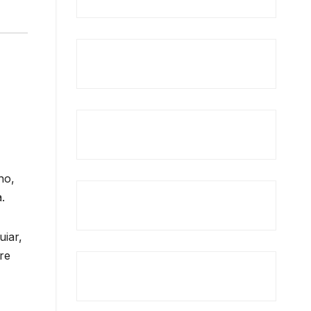
ho,
.
uiar,
re