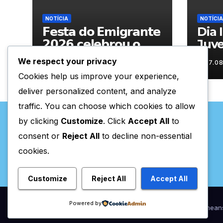
NOTÍCIA
NOTÍCIA
𝗙𝗲𝘀𝘁𝗮 𝗱𝗼 𝗘𝗺𝗶𝗴𝗿𝗮𝗻𝘁𝗲
Dia 
𝟮𝟬𝟮𝟲 𝗰𝗲𝗹𝗲𝗯𝗿𝗼𝘂 𝗼
Juv
𝗿𝗲𝗲𝗻𝗰𝗼𝗻𝘁𝗿𝗼 𝗲 𝗼𝘀
cel
We respect your privacy
07.08.2026
07.0
𝗹𝗮𝗰̧𝗼𝘀 𝗾𝘂𝗲 𝘂𝗻𝗲𝗺
Cha
Cookies help us improve your experience,
𝗠𝘂𝗿𝗰̧𝗮
ativ
deliver personalized content, and analyze
traffic. You can choose which cookies to allow
by clicking
Customize
. Click
Accept All
to
consent or
Reject All
to decline non-essential
cookies.
Valpaços Online
Customize
Reject All
Accept All
Powered by
Proudly powered by WordPress
|
Theme:
Newsup
by
Themean