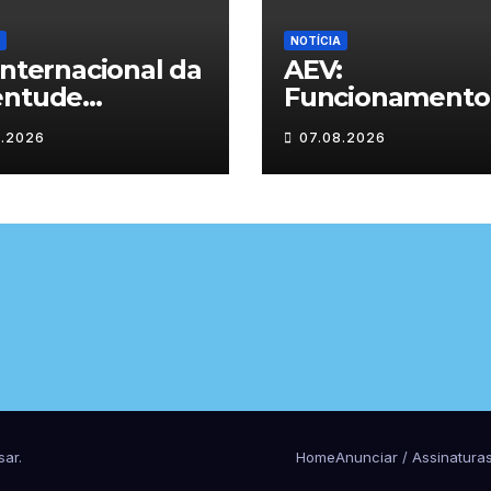
NOTÍCIA
Internacional da
AEV:
entude
Funcionamento
ebrado em
estabeleciment
8.2026
07.08.2026
ves com
de ensino
idades gratuitas
sar
.
Home
Anunciar / Assinatura