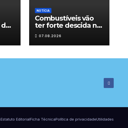
NOTÍCIA
Combustíveis vão
 dos
ter forte descida na
os
próxima semana
07.08.2026
s
Estatuto Editorial
Ficha Técnica
Política de privacidade
Utilidades