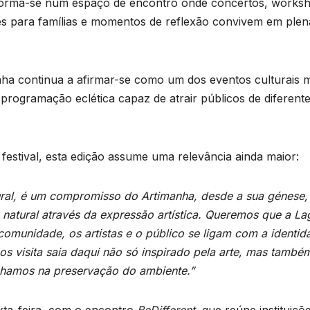
nsforma-se num espaço de encontro onde concertos, works
es para famílias e momentos de reflexão convivem em plen
nha continua a afirmar-se como um dos eventos culturais 
 programação eclética capaz de atrair públicos de diferent
 festival, esta edição assume uma relevância ainda maior:
tural, é um compromisso do Artimanha, desde a sua génese
 natural através da expressão artística. Queremos que a L
omunidade, os artistas e o público se ligam com a identid
nos visita saia daqui não só inspirado pela arte, mas també
hamos na preservação do ambiente.”
exta-feira, com o encontro
BeDifferent
, que reúne instituiçõ