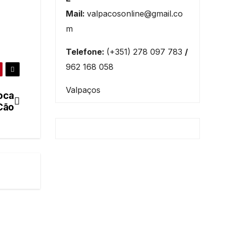
Mail:
valpacosonline@gmail.co
m
Telefone:
(+351) 278 097 783
/
962 168 058
Valpaços
oca
Cão