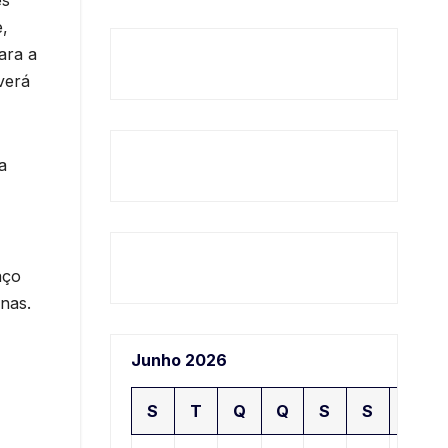
,
ara a
verá
a
aço
nas.
Junho 2026
,
S
T
Q
Q
S
S
D