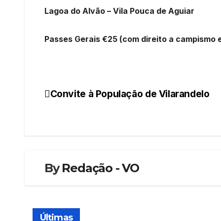
Lagoa do Alvão – Vila Pouca de Aguiar
Passes Gerais €25 (com direito a campismo 
Convite à População de Vilarandelo
Navegação
de
artigos
By
Redação - VO
Últimas