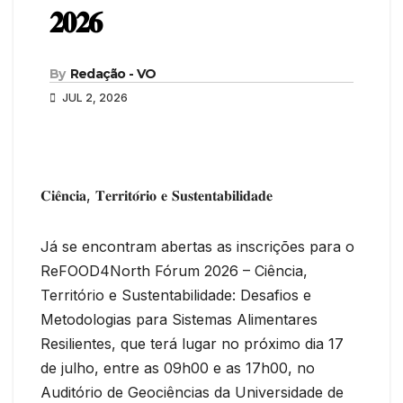
𝟐𝟎𝟐𝟔
By
Redação - VO
JUL 2, 2026
𝐂𝐢𝐞̂𝐧𝐜𝐢𝐚, 𝐓𝐞𝐫𝐫𝐢𝐭𝐨́𝐫𝐢𝐨 𝐞 𝐒𝐮𝐬𝐭𝐞𝐧𝐭𝐚𝐛𝐢𝐥𝐢𝐝𝐚𝐝𝐞
Já se encontram abertas as inscrições para o
ReFOOD4North Fórum 2026 – Ciência,
Território e Sustentabilidade: Desafios e
Metodologias para Sistemas Alimentares
Resilientes, que terá lugar no próximo dia 17
de julho, entre as 09h00 e as 17h00, no
Auditório de Geociências da Universidade de