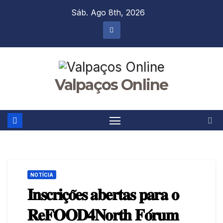
Skip
Sáb. Ago 8th, 2026
to
content
Valpaços Online
NOTÍCIA
𝐈𝐧𝐬𝐜𝐫𝐢𝐜̧𝐨̃𝐞𝐬 𝐚𝐛𝐞𝐫𝐭𝐚𝐬 𝐩𝐚𝐫𝐚 𝐨
𝐑𝐞𝐅𝐎𝐎𝐃𝟒𝐍𝐨𝐫𝐭𝐡 𝐅𝐨́𝐫𝐮𝐦