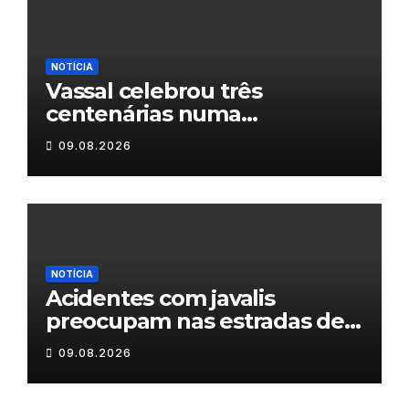
NOTÍCIA
Vassal celebrou três
centenárias numa
homenagem a um século de
09.08.2026
histórias
NOTÍCIA
Acidentes com javalis
preocupam nas estradas de
Trás-os-Montes
09.08.2026