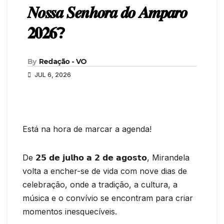
𝑵𝒐𝒔𝒔𝒂 𝑺𝒆𝒏𝒉𝒐𝒓𝒂 𝒅𝒐 𝑨𝒎𝒑𝒂𝒓𝒐
𝟐𝟎𝟐𝟔?
By
Redação - VO
JUL 6, 2026
Está na hora de marcar a agenda!
De 𝟮𝟱 𝗱𝗲 𝗷𝘂𝗹𝗵𝗼 𝗮 𝟮 𝗱𝗲 𝗮𝗴𝗼𝘀𝘁𝗼, Mirandela
volta a encher-se de vida com nove dias de
celebração, onde a tradição, a cultura, a
música e o convívio se encontram para criar
momentos inesquecíveis.