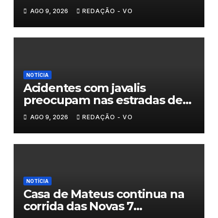
homenagem a um século de
AGO 9, 2026
REDAÇÃO - VO
histórias
NOTÍCIA
Acidentes com javalis
preocupam nas estradas de
Trás-os-Montes
AGO 9, 2026
REDAÇÃO - VO
NOTÍCIA
Casa de Mateus continua na
corrida das Novas 7