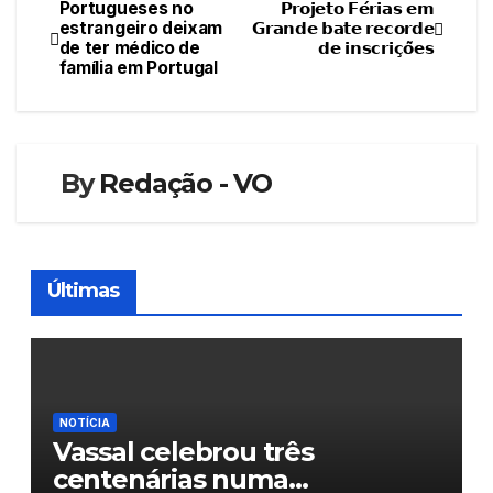
Portugueses no
𝗣𝗿𝗼𝗷𝗲𝘁𝗼 𝗙𝗲́𝗿𝗶𝗮𝘀 𝗲𝗺
Navegação
estrangeiro deixam
𝗚𝗿𝗮𝗻𝗱𝗲 𝗯𝗮𝘁𝗲 𝗿𝗲𝗰𝗼𝗿𝗱𝗲
de ter médico de
𝗱𝗲 𝗶𝗻𝘀𝗰𝗿𝗶𝗰̧𝗼̃𝗲𝘀
de
família em Portugal
artigos
By
Redação - VO
Últimas
NOTÍCIA
Vassal celebrou três
centenárias numa