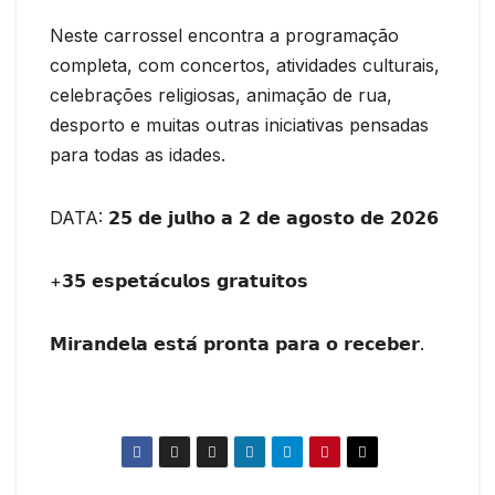
Neste carrossel encontra a programação
completa, com concertos, atividades culturais,
celebrações religiosas, animação de rua,
desporto e muitas outras iniciativas pensadas
para todas as idades.
DATA: 𝟮𝟱 𝗱𝗲 𝗷𝘂𝗹𝗵𝗼 𝗮 𝟮 𝗱𝗲 𝗮𝗴𝗼𝘀𝘁𝗼 𝗱𝗲 𝟮𝟬𝟮𝟲
+𝟯𝟱 𝗲𝘀𝗽𝗲𝘁𝗮́𝗰𝘂𝗹𝗼𝘀 𝗴𝗿𝗮𝘁𝘂𝗶𝘁𝗼𝘀
𝗠𝗶𝗿𝗮𝗻𝗱𝗲𝗹𝗮 𝗲𝘀𝘁𝗮́ 𝗽𝗿𝗼𝗻𝘁𝗮 𝗽𝗮𝗿𝗮 𝗼 𝗿𝗲𝗰𝗲𝗯𝗲𝗿.