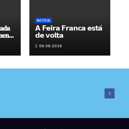
NOTÍCIA
𝐚𝐝𝐚
𝗔 𝗙𝗲𝗶𝗿𝗮 𝗙𝗿𝗮𝗻𝗰𝗮 𝗲𝘀𝘁𝗮́
𝐞𝐧𝐭𝐨
𝗱𝗲 𝘃𝗼𝗹𝘁𝗮
 𝐝𝐞
06.08.2026