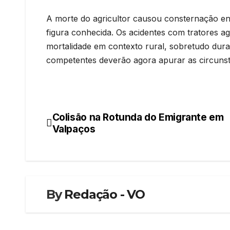
A morte do agricultor causou consternação ent
figura conhecida. Os acidentes com tratores a
mortalidade em contexto rural, sobretudo dura
competentes deverão agora apurar as circunst
Colisão na Rotunda do Emigrante em
Navegação
Valpaços
de
artigos
By
Redação - VO