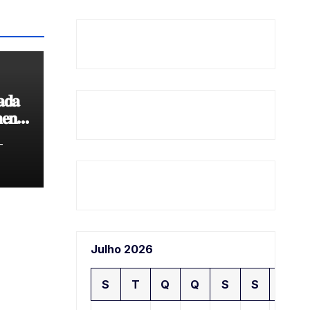
𝐚𝐝𝐚
𝐞𝐧𝐭𝐨
𝐝𝐞
-
Julho 2026
S
T
Q
Q
S
S
D