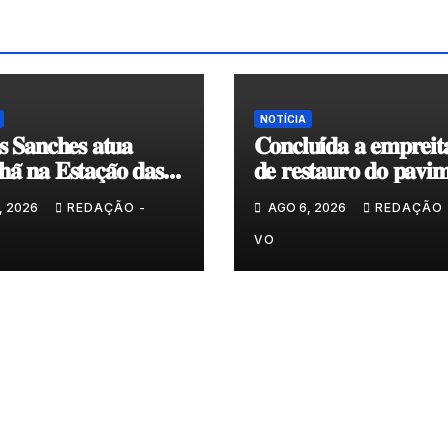
NOTÍCIA
𝐬 𝐒𝐚𝐧𝐜𝐡𝐞𝐬 𝐚𝐭𝐮𝐚
𝐂𝐨𝐧𝐜𝐥𝐮𝐢́𝐝𝐚 𝐚 𝐞𝐦𝐩𝐫𝐞𝐢𝐭
𝐚̃ 𝐧𝐚 𝐄𝐬𝐭𝐚𝐜̧𝐚̃𝐨 𝐝𝐚𝐬
𝐝𝐞 𝐫𝐞𝐬𝐭𝐚𝐮𝐫𝐨 𝐝𝐨 𝐩𝐚𝐯𝐢𝐦
𝐞𝐧𝐯𝐨𝐥𝐯𝐞𝐧𝐭𝐞 𝐚̀ 𝐂𝐚𝐩𝐞𝐥𝐚 
, 2026
REDAÇÃO -
AGO 6, 2026
REDAÇÃO 
𝐂𝐨𝐯𝐚𝐬
VO