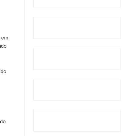
a em
ndo
ido
ido