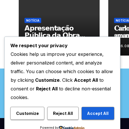
NOTÍCIA
NOTÍCIA
𝗔𝗽𝗿𝗲𝘀𝗲𝗻𝘁𝗮𝗰̧𝗮̃𝗼
𝐂𝐚𝐫𝐥𝐨
𝗣𝘂́𝗯𝗹𝗶𝗰𝗮 𝗱𝗮 𝗢𝗯𝗿𝗮
𝐚𝐦𝐚𝐧𝐡
“𝗣𝗿𝗼𝗰𝘂𝗿𝗼 𝗮
𝐀𝐫𝐭𝐞𝐬
We respect your privacy
06.08.2026
06.0
𝗙𝗲𝗹𝗶𝗰𝗶𝗱𝗮𝗱𝗲 𝗲 𝗲𝗹𝗮
Cookies help us improve your experience,
𝗺𝗼𝗿𝗮 𝗰𝗼𝗺𝗶𝗴𝗼”
deliver personalized content, and analyze
traffic. You can choose which cookies to allow
by clicking
Customize
. Click
Accept All
to
consent or
Reject All
to decline non-essential
cookies.
Valpaços Online
Customize
Reject All
Accept All
Powered by