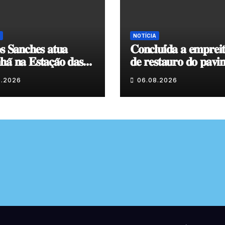
NOTÍCIA
𝐬 𝐒𝐚𝐧𝐜𝐡𝐞𝐬 𝐚𝐭𝐮𝐚
𝐂𝐨𝐧𝐜𝐥𝐮𝐢́𝐝𝐚 𝐚 𝐞𝐦𝐩𝐫𝐞𝐢
𝐚̃ 𝐧𝐚 𝐄𝐬𝐭𝐚𝐜̧𝐚̃𝐨 𝐝𝐚𝐬
𝐝𝐞 𝐫𝐞𝐬𝐭𝐚𝐮𝐫𝐨 𝐝𝐨 𝐩𝐚𝐯𝐢
𝐞𝐧𝐯𝐨𝐥𝐯𝐞𝐧𝐭𝐞 𝐚̀ 𝐂𝐚𝐩𝐞𝐥𝐚
8.2026
06.08.2026
𝐂𝐨𝐯𝐚𝐬