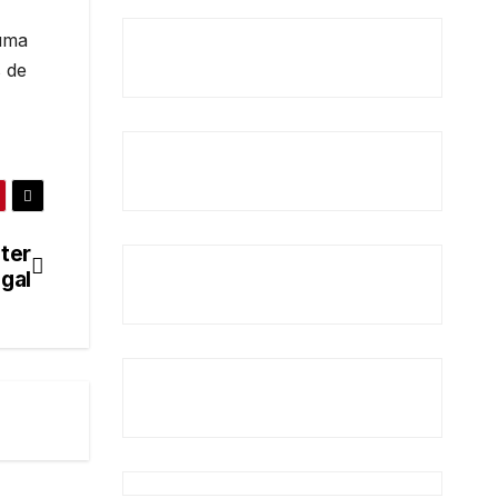
 uma
s de
ter
gal